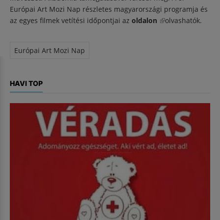
Európai Art Mozi Nap részletes magyarországi programja és
az egyes filmek vetítési időpontjai az
oldalon
(külső hivatkozás)
olvashatók.
Európai Art Mozi Nap
HAVI TOP