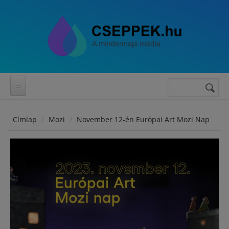
Ugrás a tartalomra
Keresés
Keresés
űrlap
Címlap
Mozi
November 12-én Európai Art Mozi Nap