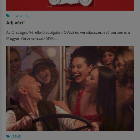
EGÉSZSÉG
Adj vért!
Az Országos Vérellátó Szolgálat (OVSz) és véradásszervező partnere, a
Magyar Vöröskereszt (MVK)...
ZENE