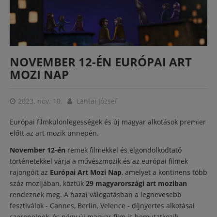
NOVEMBER 12-ÉN EURÓPAI ART
MOZI NAP
2023. nov. 10.
Lantai József
Európai filmkülönlegességek és új magyar alkotások premier
előtt az art mozik ünnepén.
November 12-én
remek filmekkel és elgondolkodtató
történetekkel várja a művészmozik és az európai filmek
rajongóit az
Európai Art Mozi Nap
, amelyet a kontinens több
száz mozijában, köztük
29 magyarországi art moziban
rendeznek meg. A hazai válogatásban a legnevesebb
fesztiválok - Cannes, Berlin, Velence - díjnyertes alkotásai
szerepelnek, és négy új magyar film is bemutatkozik.