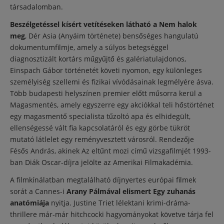
társadalomban.
Beszélgetéssel kísért vetítéseken látható a Nem halok
meg
, Dér Asia (Anyáim története) bensőséges hangulatú
dokumentumfilmje, amely a súlyos betegséggel
diagnosztizált kortárs műgyűjtő és galériatulajdonos,
Einspach Gábor történetét követi nyomon, egy különleges
személyiség szellemi és fizikai vívódásainak legmélyére ásva.
Több budapesti helyszínen premier előtt műsorra kerül a
Magasmentés, amely egyszerre egy akciókkal teli hőstörténet
egy magasmentő specialista tűzoltó apa és elhidegült,
ellenségessé vált fia kapcsolatáról és egy görbe tükröt
mutató látlelet egy reményvesztett városról. Rendezője
Fésős András, akinek Az eltűnt mozi című vizsgafilmjét 1993-
ban Diák Oscar-díjra jelölte az Amerikai Filmakadémia.
A filmkínálatban megtalálható díjnyertes európai filmek
sorát a Cannes-i
Arany Pálmával elismert Egy zuhanás
anatómiája
nyitja. Justine Triet lélektani krimi-dráma-
thrillere már-már hitchcocki hagyományokat követve tárja fel