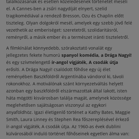
találkozásának és esetlen közeledésének történetét meséli
el. A Cannes-ben a zsűri nagydíját elnyert, szelíd
tragikomédiával a rendező Bresson, Ozu és Chaplin előtt
tiszteleg. Olyan dolgokról mesél, amelyek egy szebb jövő felé
vezethetik az emberiséget: szeretetről, szolidaritásról,
reményről, a másik ember és a természet iránti tiszteletről.
A filmkínálat könnyedebb, szórakoztató vonalát egy
jellegzetes fekete humorú
spanyol komédia, a Drága Nagyi!
és egy szívmelengető
ír-angol vígjáték, A csodák útja
erősíti. A Drága Nagyi! csalódott főhőse egy új élet
reményében Baszkföldről Argentínába vándorol ki, távoli
rokonokhoz. A motiválónak szánt környezetváltás helyett
azonban egy baszkföldről elszármazottak által lakott, isten
háta mögötti kisvárosban találja magát, amelynek közössége
meglehetősen sajátságosan viszonyul az egykori
anyaföldhöz. Igazi életigenlő történet a Kathy Bates, Maggie
Smith, Laura Linney és Stephen Rea főszereplésével érkező
ír-angol vígjáték, A csodák útja. Az 1960-as évek dublini
külvárosából induló történet főhőseinek egyetlen álma van: