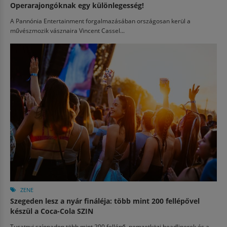
Operarajongóknak egy különlegesség!
A Pannónia Entertainment forgalmazásában országosan kerül a
művészmozik vásznaira Vincent Cassel...
ZENE
Szegeden lesz a nyár fináléja: több mint 200 fellépővel
készül a Coca-Cola SZIN
Tucatnyi színpadon több mint 200 fellépő, nemzetközi headlinerek és a