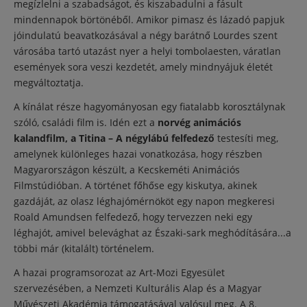
megízlelni a szabadságot, és kiszabadulni a fásult
mindennapok börtönéből. Amikor pimasz és lázadó papjuk
jóindulatú beavatkozásával a négy barátnő Lourdes szent
városába tartó utazást nyer a helyi tombolaesten, váratlan
események sora veszi kezdetét, amely mindnyájuk életét
megváltoztatja.
A kínálat része hagyományosan egy fiatalabb korosztálynak
szóló, családi film is. Idén ezt a
norvég animációs
kalandfilm, a Titina – A négylábú felfedező
testesíti meg,
amelynek különleges hazai vonatkozása, hogy részben
Magyarországon készült, a Kecskeméti Animációs
Filmstúdióban. A történet főhőse egy kiskutya, akinek
gazdáját, az olasz léghajómérnököt egy napon megkeresi
Roald Amundsen felfedező, hogy tervezzen neki egy
léghajót, amivel belevághat az Északi-sark meghódítására...a
többi már (kitalált) történelem.
A hazai programsorozat az Art-Mozi Egyesület
szervezésében, a Nemzeti Kulturális Alap és a Magyar
Művészeti Akadémia támogatásával valósul meg. A 8.