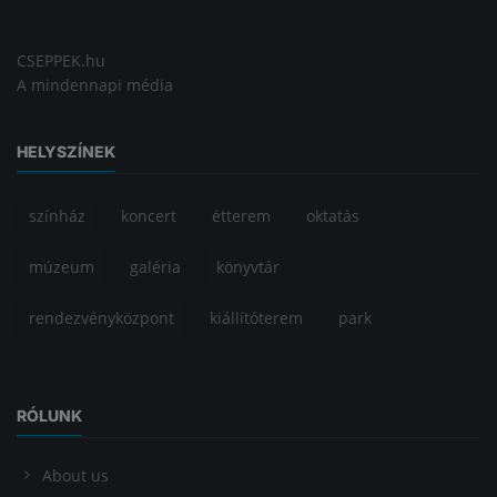
CSEPPEK.hu
A mindennapi média
HELYSZÍNEK
színház
koncert
étterem
oktatás
múzeum
galéria
könyvtár
rendezvényközpont
kiállítóterem
park
RÓLUNK
About us