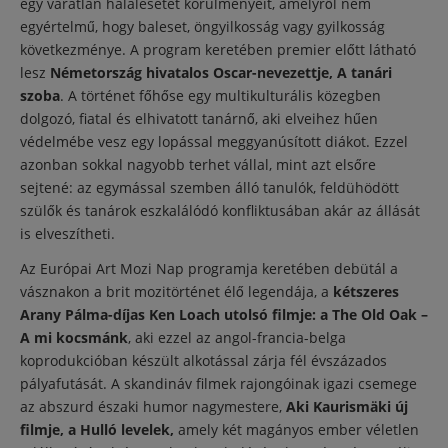
egy váratlan halálesetet körülményeit, amelyről nem
egyértelmű, hogy baleset, öngyilkosság vagy gyilkosság
következménye. A program keretében premier előtt látható
lesz
Németország hivatalos Oscar-nevezettje, A tanári
szoba
. A történet főhőse egy multikulturális közegben
dolgozó, fiatal és elhivatott tanárnő, aki elveihez hűen
védelmébe vesz egy lopással meggyanúsított diákot. Ezzel
azonban sokkal nagyobb terhet vállal, mint azt elsőre
sejtené: az egymással szemben álló tanulók, feldühödött
szülők és tanárok eszkalálódó konfliktusában akár az állását
is elveszítheti.
Az Európai Art Mozi Nap programja keretében debütál a
vásznakon a brit mozitörténet élő legendája, a
kétszeres
Arany Pálma-díjas Ken Loach utolsó filmje: a The Old Oak –
A mi kocsmánk
, aki ezzel az angol-francia-belga
koprodukcióban készült alkotással zárja fél évszázados
pályafutását. A skandináv filmek rajongóinak igazi csemege
az abszurd északi humor nagymestere,
Aki Kaurismäki új
filmje, a Hulló levelek,
amely két magányos ember véletlen