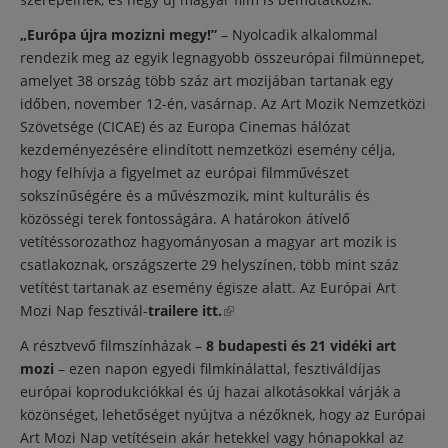
„Európa újra mozizni megy!”
– Nyolcadik alkalommal
rendezik meg az egyik legnagyobb összeurópai filmünnepet,
amelyet 38 ország több száz art mozijában tartanak egy
időben, november 12-én, vasárnap. Az Art Mozik Nemzetközi
Szövetsége (CICAE) és az Europa Cinemas hálózat
kezdeményezésére elindított nemzetközi esemény célja,
hogy felhívja a figyelmet az európai filmművészet
sokszínűségére és a művészmozik, mint kulturális és
közösségi terek fontosságára. A határokon átívelő
vetítéssorozathoz hagyományosan a magyar art mozik is
csatlakoznak, országszerte 29 helyszínen, több mint száz
vetítést tartanak az esemény égisze alatt. Az Európai Art
Mozi Nap fesztivál-
trailere itt.
(külső hivatkozás)
A résztvevő filmszínházak –
8 budapesti és 21 vidéki art
mozi
– ezen napon egyedi filmkínálattal, fesztiváldíjas
európai koprodukciókkal és új hazai alkotásokkal várják a
közönséget, lehetőséget nyújtva a nézőknek, hogy az Európai
Art Mozi Nap vetítésein akár hetekkel vagy hónapokkal az