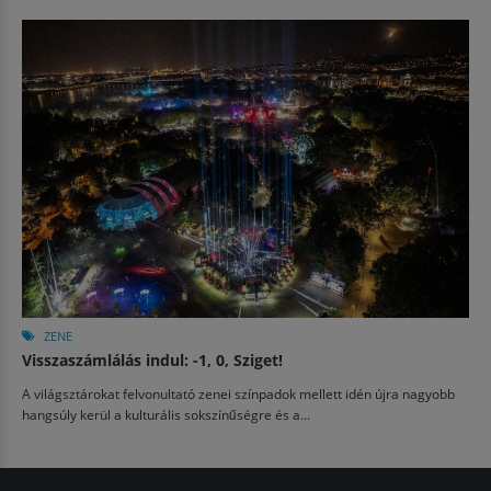
ZENE
Visszaszámlálás indul: -1, 0, Sziget!
A világsztárokat felvonultató zenei színpadok mellett idén újra nagyobb
hangsúly kerül a kulturális sokszínűségre és a...