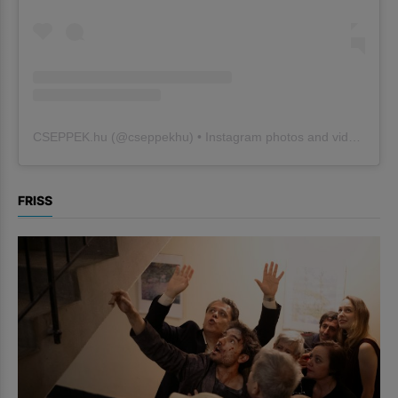
CSEPPEK.hu
(@
cseppekhu
) • Instagram photos and videos
FRISS