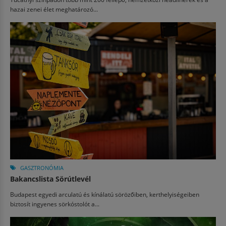
hazai zenei élet meghatározó...
GASZTRONÓMIA
Bakancslista Sörútlevél
Budapest egyedi arculatú és kínálatú sörözőiben, kerthelyiségeiben
biztosít ingyenes sörkóstolót a...