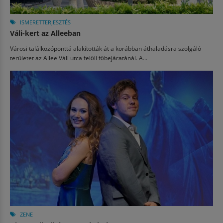
ISMERETTERJESZTÉS
Váli-kert az Alleeban
Városi találkozóponttá alakították át a korábban áthaladásra szolgáló
területet az Allee Váli utca felőli főbejáratánál. A...
ZENE