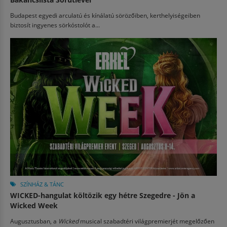
Budapest egyedi arculatú és kínálatú sörözőiben, kerthelyiségeiben
biztosít ingyenes sörkóstolót a...
SZÍNHÁZ & TÁNC
WICKED-hangulat költözik egy hétre Szegedre - Jön a
Wicked Week
Augusztusban, a
Wicked
musical szabadtéri világpremierjét megelőzően