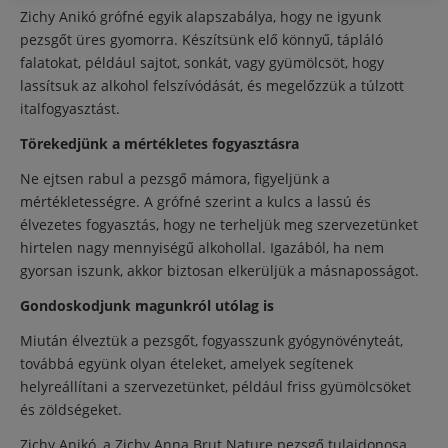
Zichy Anikó grófné egyik alapszabálya, hogy ne igyunk
pezsgőt üres gyomorra. Készítsünk elő könnyű, tápláló
falatokat, például sajtot, sonkát, vagy gyümölcsöt, hogy
lassítsuk az alkohol felszívódását, és megelőzzük a túlzott
italfogyasztást.
Törekedjünk a mértékletes fogyasztásra
Ne ejtsen rabul a pezsgő mámora, figyeljünk a
mértékletességre. A grófné szerint a kulcs a lassú és
élvezetes fogyasztás, hogy ne terheljük meg szervezetünket
hirtelen nagy mennyiségű alkohollal. Igazából, ha nem
gyorsan iszunk, akkor biztosan elkerüljük a másnaposságot.
Gondoskodjunk magunkról utólag is
Miután élveztük a pezsgőt, fogyasszunk gyógynövényteát,
továbbá együnk olyan ételeket, amelyek segítenek
helyreállítani a szervezetünket, például friss gyümölcsöket
és zöldségeket.
Zichy Anikó, a Zichy Anna Brut Nature pezsgő tulajdonosa