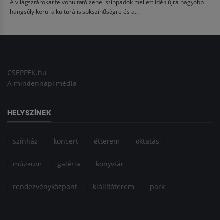
A világsztárokat felvonultató zenei színpadok mellett idén újra nagyobb
hangsúly kerül a kulturális sokszínűségre és a...
CSEPPEK.hu
A mindennapi média
HELYSZÍNEK
színház
koncert
étterem
oktatás
múzeum
galéria
könyvtár
rendezvényközpont
kiállítóterem
park