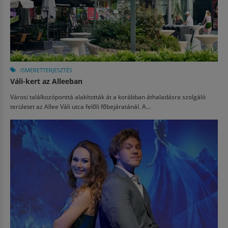
ISMERETTERJESZTÉS
Váli-kert az Alleeban
Városi találkozóponttá alakították át a korábban áthaladásra szolgáló
területet az Allee Váli utca felőli főbejáratánál. A...