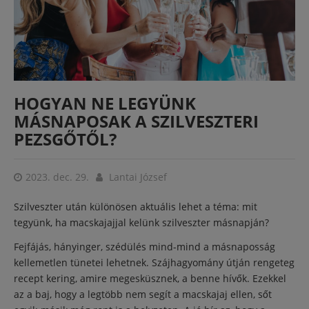
HOGYAN NE LEGYÜNK
MÁSNAPOSAK A SZILVESZTERI
PEZSGŐTŐL?
2023. dec. 29.
Lantai József
Szilveszter után különösen aktuális lehet a téma: mit
tegyünk, ha macskajajjal kelünk szilveszter másnapján?
Fejfájás, hányinger, szédülés mind-mind a másnaposság
kellemetlen tünetei lehetnek. Szájhagyomány útján rengeteg
recept kering, amire megesküsznek, a benne hívők. Ezekkel
az a baj, hogy a legtöbb nem segít a macskajaj ellen, sőt