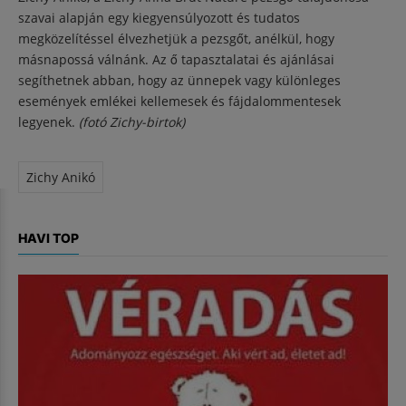
szavai alapján egy kiegyensúlyozott és tudatos
megközelítéssel élvezhetjük a pezsgőt, anélkül, hogy
másnapossá válnánk. Az ő tapasztalatai és ajánlásai
segíthetnek abban, hogy az ünnepek vagy különleges
események emlékei kellemesek és fájdalommentesek
legyenek.
(fotó Zichy-birtok)
Zichy Anikó
HAVI TOP