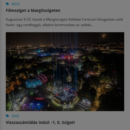
MOZI
Filmsziget a Margitszigeten
Augusztus 9-25. között a Margitszigeti Atlétikai Centrum hívogatóan zöld
füvén egy rendhagyó, alkalmi kertmoziban az utóbbi...
ZENE
Visszaszámlálás indul: -1, 0, Sziget!