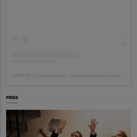
CSEPPEK.hu
(@
cseppekhu
) • Instagram photos and videos
FRISS