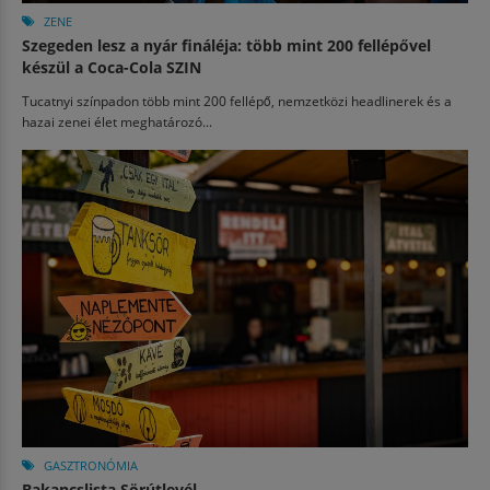
ZENE
Szegeden lesz a nyár fináléja: több mint 200 fellépővel
készül a Coca-Cola SZIN
Tucatnyi színpadon több mint 200 fellépő, nemzetközi headlinerek és a
hazai zenei élet meghatározó...
GASZTRONÓMIA
Bakancslista Sörútlevél