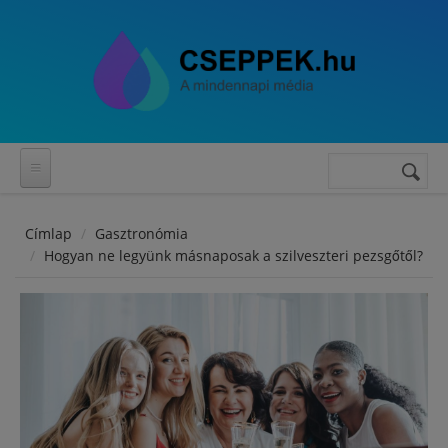
Ugrás a tartalomra
Keresés
Keresés
űrlap
Címlap
Gasztronómia
Hogyan ne legyünk másnaposak a szilveszteri pezsgőtől?