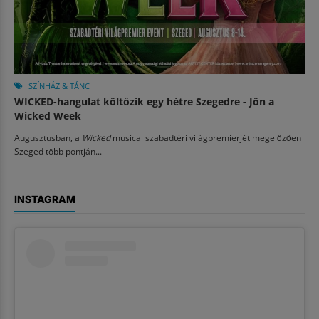
SZÍNHÁZ & TÁNC
WICKED-hangulat költözik egy hétre Szegedre - Jön a
Wicked Week
Augusztusban, a
Wicked
musical szabadtéri világpremierjét megelőzően
Szeged több pontján...
INSTAGRAM