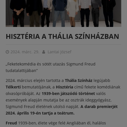
HISZTÉRIA A THÁLIA SZÍNHÁZBAN
2024. márc. 29.
Lantai József
„Feketekomédia és sötét utazás Sigmund Freud
tudatalattijában”
2024. március elején tartotta a
Thália Színház
legújabb
Télkerti
bemutatójának, a
Hisztéria
című fekete komédiának
olvasópróbáját. Az
1939-ben játszódó történet
valós
események alapján mutatja be az osztrák ideggyógyász,
Sigmund Freud életének utolsó napját.
A darab premierjét
2024. április 19-én tartja a teátrum.
Freud
1939-ben, élete vége felé Angliában él, halálos