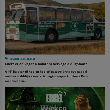
ISMERETTERJESZTÉS
Miért érjen véget a balatoni hétvége a dugóban?
A 46° Balaton új hop-on hop-off gasztrojárata egy nappal
meghosszabbítja a nyaralást: egész napos élmény a Káli-
medencében....