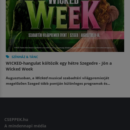
SZÍNHÁZ & TÁNC
WICKED-hangulat költözik egy hétre Szegedre - Jön a
Wicked Week
Augusztusban, a
Wicked
musical szabadtéri világpremierjét
megelőzően Szeged több pontján különleges programok és...
CSEPPEK.hu
A mindennapi média