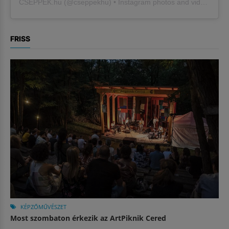
CSEPPEK.hu
(@
cseppekhu
) • Instagram photos and videos
FRISS
KÉPZŐMŰVÉSZET
Most szombaton érkezik az ArtPiknik Cered