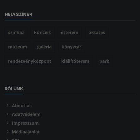
HELYSZÍNEK
színház
koncert
étterem
oktatás
múzeum
galéria
könyvtár
rendezvényközpont
kiállítóterem
park
RÓLUNK
About us
Adatvédelem
Impresszum
Médiaajánlat