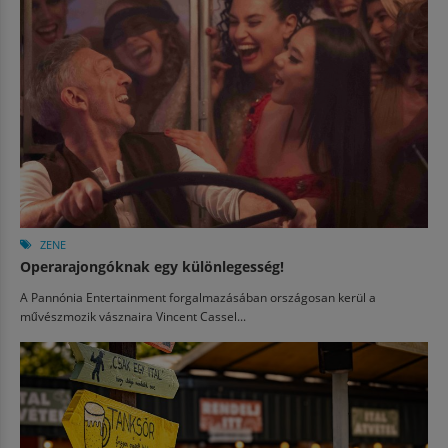
ZENE
Operarajongóknak egy különlegesség!
A Pannónia Entertainment forgalmazásában országosan kerül a
művészmozik vásznaira Vincent Cassel...