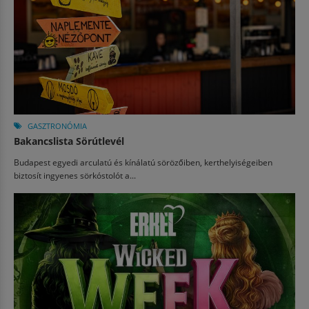
GASZTRONÓMIA
Bakancslista Sörútlevél
Budapest egyedi arculatú és kínálatú sörözőiben, kerthelyiségeiben
biztosít ingyenes sörkóstolót a...