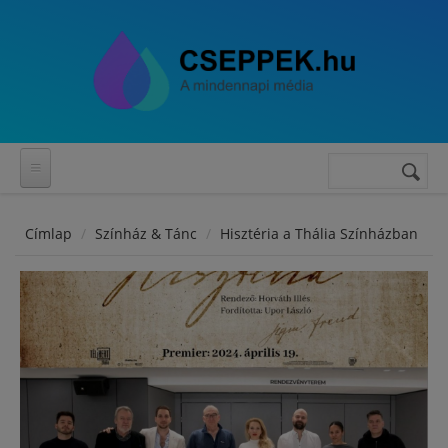
Ugrás a tartalomra
Keresés
Keresés
űrlap
Címlap
Színház & Tánc
Hisztéria a Thália Színházban