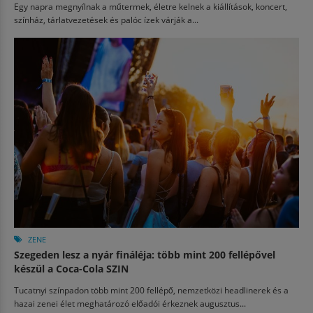
Egy napra megnyílnak a műtermek, életre kelnek a kiállítások, koncert,
színház, tárlatvezetések és palóc ízek várják a...
ZENE
Szegeden lesz a nyár fináléja: több mint 200 fellépővel
készül a Coca-Cola SZIN
Tucatnyi színpadon több mint 200 fellépő, nemzetközi headlinerek és a
hazai zenei élet meghatározó előadói érkeznek augusztus...