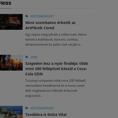
FRISS
KÉPZŐMŰVÉSZET
Most szombaton érkezik az
ArtPiknik Cered
Egy napra megnyílnak a műtermek, életre
kelnek a kiállítások, koncert, színház,
tárlatvezetések és palóc ízek várják a...
ZENE
Szegeden lesz a nyár fináléja: több
mint 200 fellépővel készül a Coca-
Cola SZIN
Tucatnyi színpadon több mint 200 fellépő,
nemzetközi headlinerek és a hazai zenei
élet meghatározó előadói érkeznek
augusztus...
KÉPZŐMŰVÉSZET
Továbbra is Dolce Vita!