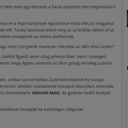
r több mint egy évtizede a hazai popzenei élet meghatározó
onzo és a Papírsárkányok együttessel most először magyarul
 elő. Tavaly tavasszal jelent meg az új felállás debüt LP-je,
eként emlegettek az online platformok.
 Vagy mint izzó gömb-madarak / Kezdtek az időn kívül szállni”
 befelé figyelő zenei világ jellemzi őket. Henri szövegeit
, Nemes Nagy Ágnes valamint az ókori görög versekig számos
ni, amikor Gonzó Farkas Zazie billentyűssel és Issiaga
resztül. Később csatlakoztak hozzájuk klasszikus zenészek,
bris frontembere,
Németh Máté,
de gyakran beállt közéjük
szereléssel mutatják be különleges világukat.