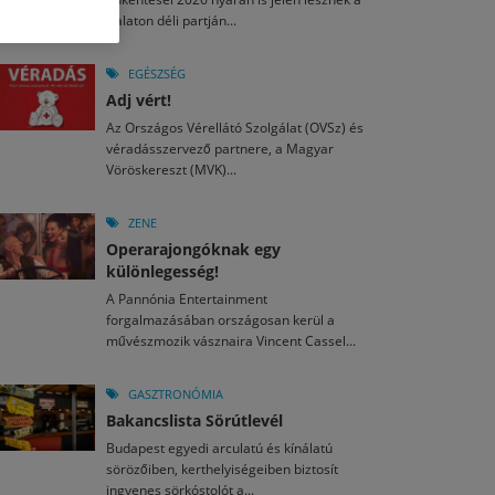
M
2026. MÁJ. 13.
Balaton déli partján...
a egy mese: 30 napos mesekihívást indít a Libri
2026. JÚL. 28.
2026. JÚL. 15.
agyar nézők 10 kedvenc filmje 2026 első félévében
i Fesztivál 2026
EGÉSZSÉG
Adj vért!
M
2026. MÁJ. 11.
2026. JÚL. 26.
2026. JÚL. 3.
Az Országos Vérellátó Szolgálat (OVSz) és
ai László kapta az Artisjus Irodalmi Nagydíjat
véradásszervező partnere, a Magyar
13-án hozzánk is megérkezik a Rocktábor
ki Jazzpiknik
Vöröskereszt (MVK)...
ZENE
Operarajongóknak egy
különlegesség!
A Pannónia Entertainment
forgalmazásában országosan kerül a
művészmozik vásznaira Vincent Cassel...
GASZTRONÓMIA
Bakancslista Sörútlevél
Budapest egyedi arculatú és kínálatú
sörözőiben, kerthelyiségeiben biztosít
ingyenes sörkóstolót a...