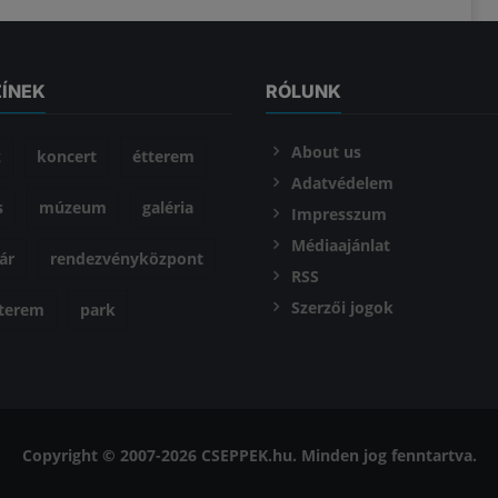
ZÍNEK
RÓLUNK
About us
z
koncert
étterem
Adatvédelem
s
múzeum
galéria
Impresszum
Médiaajánlat
ár
rendezvényközpont
RSS
Szerzői jogok
óterem
park
Copyright © 2007-2026 CSEPPEK.hu. Minden jog fenntartva.