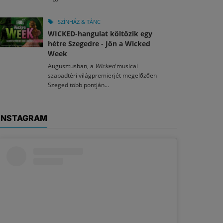
SZÍNHÁZ & TÁNC
WICKED-hangulat költözik egy
hétre Szegedre - Jön a Wicked
Week
Augusztusban, a
Wicked
musical
szabadtéri világpremierjét megelőzően
Szeged több pontján...
INSTAGRAM