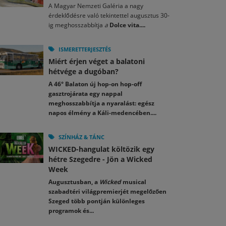
A Magyar Nemzeti Galéria a nagy
érdeklődésre való tekintettel augusztus 30-
ig meghosszabbítja
a
Dolce vita....
ISMERETTERJESZTÉS
Miért érjen véget a balatoni
hétvége a dugóban?
A 46° Balaton új hop-on hop-off
gasztrojárata egy nappal
meghosszabbítja a nyaralást: egész
napos élmény a Káli-medencében....
SZÍNHÁZ & TÁNC
WICKED-hangulat költözik egy
hétre Szegedre - Jön a Wicked
Week
Augusztusban, a
Wicked
musical
szabadtéri világpremierjét megelőzően
Szeged több pontján különleges
programok és...