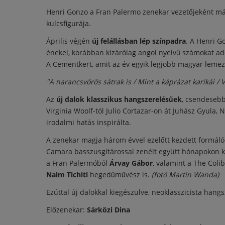
Henri Gonzo a Fran Palermo zenekar vezetőjeként má
kulcsfigurája.
Április végén
új felállásban lép színpadra
. A Henri G
énekel, korábban kizárólag angol nyelvű számokat adott
A Cementkert, amit az év egyik legjobb magyar lemez
"A narancsvörös sátrak is / Mint a káprázat karikái /
Az
új dalok klasszikus hangszerelésűek
, csendesebb,
Virginia Woolf-tól Julio Cortazar-on át Juhász Gyula
irodalmi hatás inspirálta.
A zenekar magja három évvel ezelőtt kezdett formálód
Camara basszusgitárossal zenélt együtt hónapokon ke
a Fran Palermóból
Árvay Gábor
, valamint a The Coli
Naim Tichiti
hegedűművész is.
(fotó Martin Wanda)
Ezúttal új dalokkal kiegészülve, neoklasszicista hang
Előzenekar:
Sárközi Dina