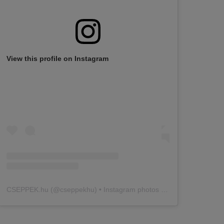
View this profile on Instagram
CSEPPEK.hu
(@
cseppekhu
) • Instagram photos and videos