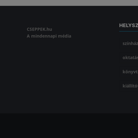
HELYS
CSEPPEK.hu
A mindennapi média
színhá
oktatá
könyvt
kiállít