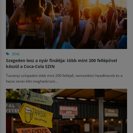
ZENE
Szegeden lesz a nyár fináléja: több mint 200 fellépővel
készül a Coca-Cola SZIN
Tucatnyi színpadon több mint 200 fellépő, nemzetközi headlinerek és a
hazai zenei élet meghatározó...