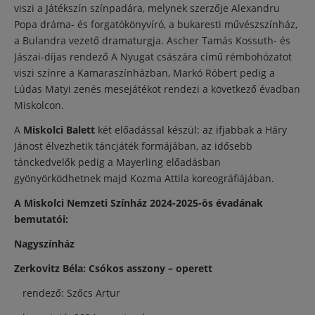
viszi a Játékszín színpadára, melynek szerzője Alexandru
Popa dráma- és forgatókönyvíró, a bukaresti művészszínház,
a Bulandra vezető dramaturgja. Ascher Tamás Kossuth- és
Jászai-díjas rendező A Nyugat császára című rémbohózatot
viszi színre a Kamaraszínházban, Markó Róbert pedig a
Lúdas Matyi zenés mesejátékot rendezi a következő évadban
Miskolcon.
A
Miskolci Balett
két előadással készül: az ifjabbak a Háry
Jánost élvezhetik táncjáték formájában, az idősebb
tánckedvelők pedig a Mayerling előadásban
gyönyörködhetnek majd Kozma Attila koreográfiájában.
A Miskolci Nemzeti Színház 2024-2025-ös évadának
bemutatói:
Nagyszínház
Zerkovitz Béla: Csókos asszony – operett
rendező: Szőcs Artur