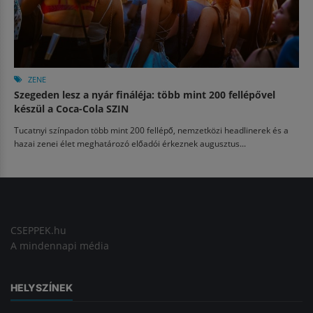
ZENE
Szegeden lesz a nyár fináléja: több mint 200 fellépővel
készül a Coca-Cola SZIN
Tucatnyi színpadon több mint 200 fellépő, nemzetközi headlinerek és a
hazai zenei élet meghatározó előadói érkeznek augusztus...
CSEPPEK.hu
A mindennapi média
HELYSZÍNEK