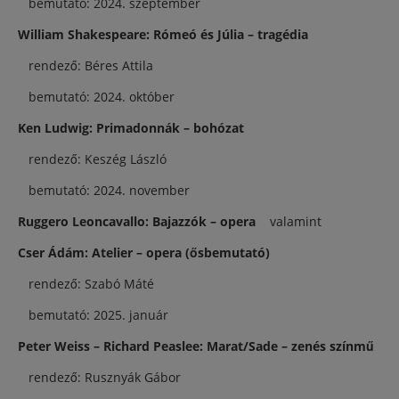
bemutató: 2024. szeptember
William Shakespeare: Rómeó és Júlia – tragédia
rendező: Béres Attila
bemutató: 2024. október
Ken Ludwig: Primadonnák – bohózat
rendező: Keszég László
bemutató: 2024. november
Ruggero Leoncavallo: Bajazzók – opera
valamint
Cser Ádám: Atelier – opera (ősbemutató)
rendező: Szabó Máté
bemutató: 2025. január
Peter Weiss – Richard Peaslee: Marat/Sade – zenés színmű
rendező: Rusznyák Gábor