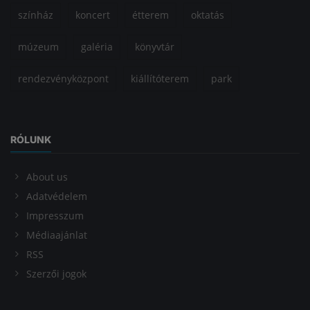
színház
koncert
étterem
oktatás
múzeum
galéria
könyvtár
rendezvényközpont
kiállítóterem
park
RÓLUNK
About us
Adatvédelem
Impresszum
Médiaajánlat
RSS
Szerzői jogok