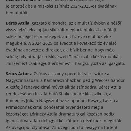
jelentették be a miskolci színház 2024-2025-ös évadának
bemutatóit.
Béres Attila
igazgató elmondta, az elmúlt tíz évben a nézői
visszajelzések alapján sikerült megtartaniuk azt a műfaji
sokszínűséget és minőséget, amit tíz éve célul tűztek ki
maguk elé. A 2024-2025-ös évadot a következő tíz év első
évadának nevezte a direktor, aki bízik benne, hogy még
sokáig folytathatják a Művészeti Tanáccsal a közös munkát,
„hiszen ezt csak együtt érdemes” – hangsúlyozta az igazgató.
Szőcs Artur
a Csókos asszony operettet viszi színre a
Nagyszínházban, a Kamaraszínházban pedig Weöres Sándor
A kétfejű fenevad című művét állítja színpadra. Béres Attila
rendezésében lesz látható Shakespeare klasszikusa, a
Rómeó és Júlia a Nagyszínház színpadán. Keszég László a
Primadonnák című bohózattal örvendezteti meg a
közönséget, Lőrinczy Attila dramaturggal közösen pedig
igencsak váratlan dologgal készülnek a nézőknek: megírták
Az üvegcipő folytatását Az üvegcipőn túl avagy mi történt