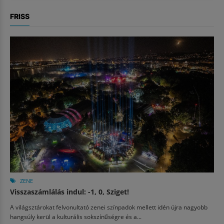
FRISS
ZENE
Visszaszámlálás indul: -1, 0, Sziget!
A világsztárokat felvonultató zenei színpadok mellett idén újra nagyobb
hangsúly kerül a kulturális sokszínűségre és a...