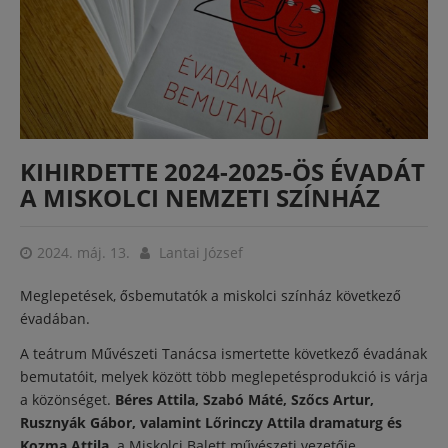
KIHIRDETTE 2024-2025-ÖS ÉVADÁT
A MISKOLCI NEMZETI SZÍNHÁZ
2024. máj. 13.
Lantai József
Meglepetések, ősbemutatók a miskolci színház következő
évadában.
A teátrum Művészeti Tanácsa ismertette következő évadának
bemutatóit, melyek között több meglepetésprodukció is várja
a közönséget.
Béres Attila, Szabó Máté, Szőcs Artur,
Rusznyák Gábor, valamint Lőrinczy Attila dramaturg és
Kozma Attila,
a Miskolci Balett művészeti vezetője