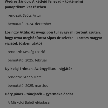
Weöres Sándor: A kétfejű fenevad – történelmi
panoptikum két részben
rendező: Szőcs Artur
bemutató: 2024. december
Lőrinczy Attila: Az üvegcipőn túl avagy mi történt azután,
hogy Irma meghódította Sipos úr szívét? – kortárs magyar
vígjáték (ősbemutató)
rendező: Keszég László
bemutató: 2025. február
Nyikolaj Erdman: Az öngyilkos – vígjáték
rendező: Szabó Máté
bemutató: 2025. március
Háry János – táncjáték – gyermekelőadás
A Miskolci Balett előadása