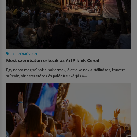
KÉPZŐMŰVÉSZET
Most szombaton érkezik az ArtPiknik Cered
Egy napra megnyílnak a műtermek, életre kelnek a kiállítások, koncert,
színház, tárlatvezetések és palóc ízek várják a...