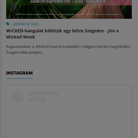
SZÍNHÁZ & TÁNC
WICKED-hangulat költözik egy hétre Szegedre - Jön a
Wicked Week
Augusztusban, a
Wicked
musical szabadtéri világpremierjét megelőzően
Szeged több pontján...
INSTAGRAM