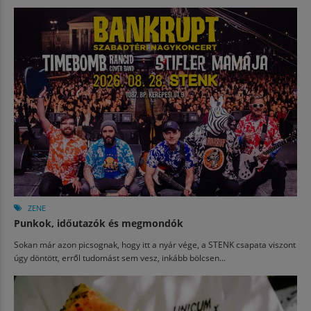
ZENE
Punkok, időutazók és megmondók
Sokan már azon picsognak, hogy itt a nyár vége, a STENK csapata viszont
úgy döntött, erről tudomást sem vesz, inkább bölcsen...