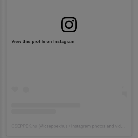
View this profile on Instagram
CSEPPEK.hu
(@
cseppekhu
) • Instagram photos and videos