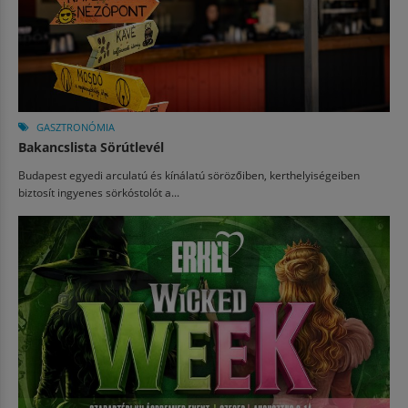
GASZTRONÓMIA
Bakancslista Sörútlevél
Budapest egyedi arculatú és kínálatú sörözőiben, kerthelyiségeiben
biztosít ingyenes sörkóstolót a...