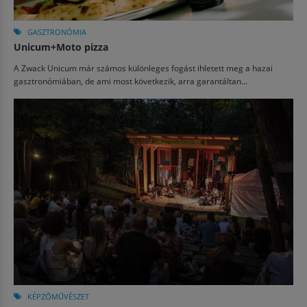
GASZTRONÓMIA
Unicum+Moto pizza
A Zwack Unicum már számos különleges fogást ihletett meg a hazai
gasztronómiában, de ami most következik, arra garantáltan...
KÉPZŐMŰVÉSZET