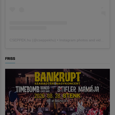
CSEPPEK.hu
(@
cseppekhu
) • Instagram photos and videos
FRISS