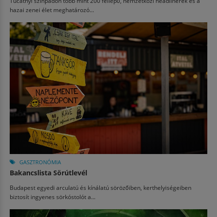
Tucatnyi színpadon több mint 200 fellépő, nemzetközi headlinerek és a
hazai zenei élet meghatározó...
GASZTRONÓMIA
Bakancslista Sörútlevél
Budapest egyedi arculatú és kínálatú sörözőiben, kerthelyiségeiben
biztosít ingyenes sörkóstolót a...