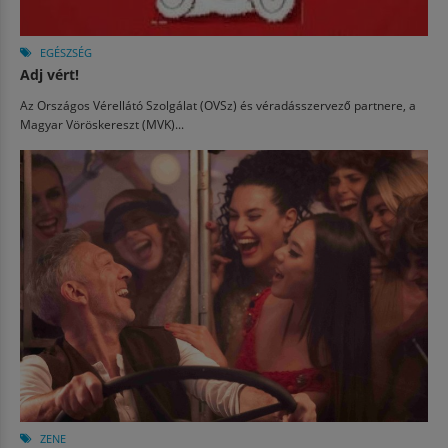
EGÉSZSÉG
Adj vért!
Az Országos Vérellátó Szolgálat (OVSz) és véradásszervező partnere, a
Magyar Vöröskereszt (MVK)...
ZENE