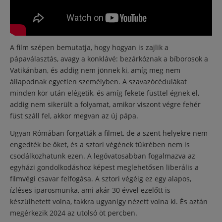
A film szépen bemutatja, hogy hogyan is zajlik a
pápaválasztás, avagy a konklávé: bezárkóznak a bíborosok a
Vatikánban, és addig nem jönnek ki, amíg meg nem
állapodnak egyetlen személyben. A szavazócédulákat
minden kör után elégetik, és amíg fekete füsttel égnek el,
addig nem sikerült a folyamat, amikor viszont végre fehér
füst száll fel, akkor megvan az új pápa.
Ugyan Rómában forgatták a filmet, de a szent helyekre nem
engedték be őket, és a sztori végének tükrében nem is
csodálkozhatunk ezen. A legóvatosabban fogalmazva az
egyházi gondolkodáshoz képest meglehetősen liberális a
filmvégi csavar felfogása. A sztori végéig ez egy alapos,
ízléses iparosmunka, ami akár 30 évvel ezelőtt is
készülhetett volna, takkra ugyanígy nézett volna ki. És aztán
megérkezik 2024 az utolsó öt percben.