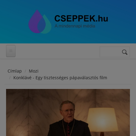
Ugrás a tartalomra
Keresés
Keresés
űrlap
Címlap
Mozi
Konklávé - Egy tisztességes pápaválasztós film