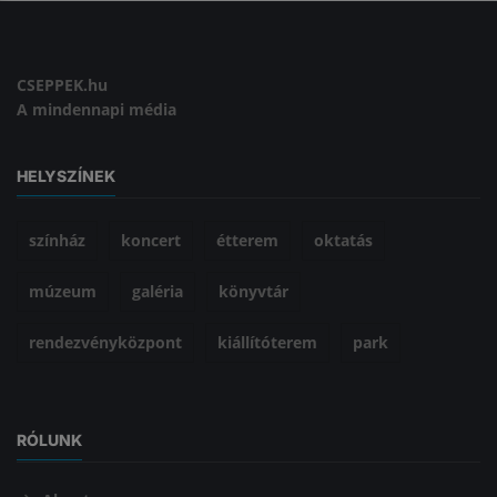
CSEPPEK.hu
A mindennapi média
HELYSZÍNEK
színház
koncert
étterem
oktatás
múzeum
galéria
könyvtár
rendezvényközpont
kiállítóterem
park
RÓLUNK