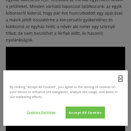
a jelölteket. Minden várható toposszal találkozunk: az egyik
bíborosról kiderül, hogy pár éve huncutkodott egy apácával;
a másik jelölt visszatérne a konzervatív gyökerekhez és
kiátkozná az egyház felét; a nővér aki ismer egy szörnyű
titkot, de nem beszélhet a férfiak előtt, és hasonló
nyalánkságok.
By clicking “Accept All Cookies”, you agree to the storing of cookies on
your device to enhance site navigation, analyze site usage, and assist in
our marketing efforts.
Cookies Settings
Accept All Cookies