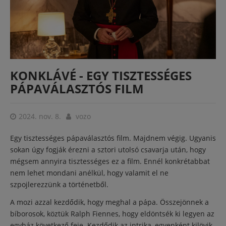
KONKLÁVÉ - EGY TISZTESSÉGES
PÁPAVÁLASZTÓS FILM
2024. nov. 8.
vozo
Egy tisztességes pápaválasztós film. Majdnem végig. Ugyanis
sokan úgy fogják érezni a sztori utolsó csavarja után, hogy
mégsem annyira tisztességes ez a film. Ennél konkrétabbat
nem lehet mondani anélkül, hogy valamit el ne
szpojlerezzünk a történetből.
A mozi azzal kezdődik, hogy meghal a pápa. Összejönnek a
bíborosok, köztük Ralph Fiennes, hogy eldöntsék ki legyen az
egyház következő feje. Kezdődik az intrika, egyenként kilövik