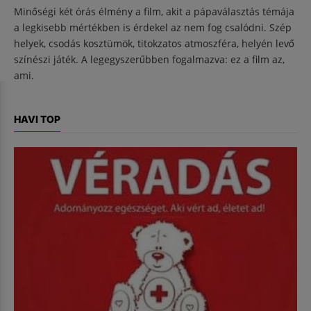
Minőségi két órás élmény a film, akit a pápaválasztás témája
a legkisebb mértékben is érdekel az nem fog csalódni. Szép
helyek, csodás kosztümök, titokzatos atmoszféra, helyén levő
színészi játék. A legegyszerűbben fogalmazva: ez a film az,
ami.
HAVI TOP