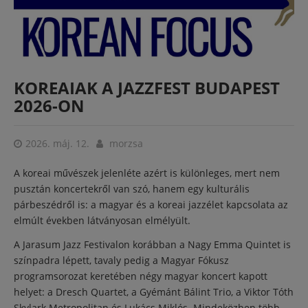
KOREAIAK A JAZZFEST BUDAPEST
2026-ON
2026. máj. 12.
morzsa
A koreai művészek jelenléte azért is különleges, mert nem
pusztán koncertekről van szó, hanem egy kulturális
párbeszédről is: a magyar és a koreai jazzélet kapcsolata az
elmúlt években látványosan elmélyült.
A Jarasum Jazz Festivalon korábban a Nagy Emma Quintet is
színpadra lépett, tavaly pedig a Magyar Fókusz
programsorozat keretében négy magyar koncert kapott
helyet: a Dresch Quartet, a Gyémánt Bálint Trio, a Viktor Tóth
Skylark Metropolitan és Lukács Miklós. Mindeközben több