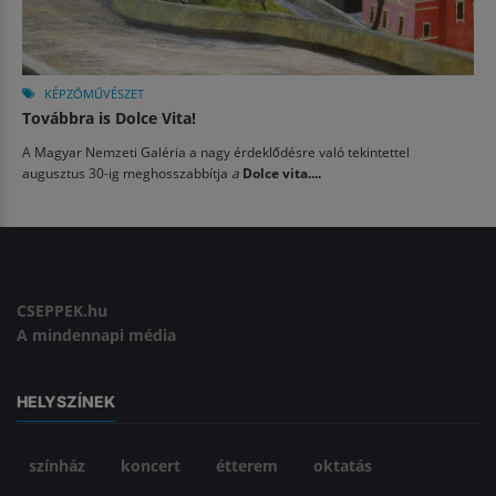
KÉPZŐMŰVÉSZET
Továbbra is Dolce Vita!
A Magyar Nemzeti Galéria a nagy érdeklődésre való tekintettel
augusztus 30-ig meghosszabbítja
a
Dolce vita....
CSEPPEK.hu
A mindennapi média
HELYSZÍNEK
színház
koncert
étterem
oktatás