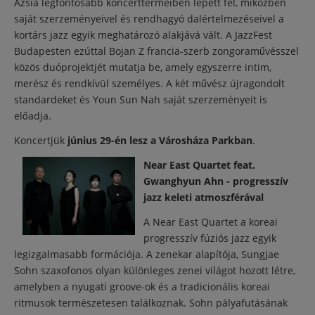
Ázsia legfontosabb koncerttermeiben lépett fel, miközben
saját szerzeményeivel és rendhagyó dalértelmezéseivel a
kortárs jazz egyik meghatározó alakjává vált. A JazzFest
Budapesten ezúttal Bojan Z francia-szerb zongoraművésszel
közös duóprojektjét mutatja be, amely egyszerre intim,
merész és rendkívül személyes. A két művész újragondolt
standardeket és Youn Sun Nah saját szerzeményeit is
előadja.
Koncertjük
június 29-én lesz a Városháza Parkban
.
Near East Quartet feat.
Gwanghyun Ahn - progresszív
jazz keleti atmoszférával
A Near East Quartet a koreai
progresszív fúziós jazz egyik
legizgalmasabb formációja. A zenekar alapítója, Sungjae
Sohn szaxofonos olyan különleges zenei világot hozott létre,
amelyben a nyugati groove-ok és a tradicionális koreai
ritmusok természetesen találkoznak. Sohn pályafutásának