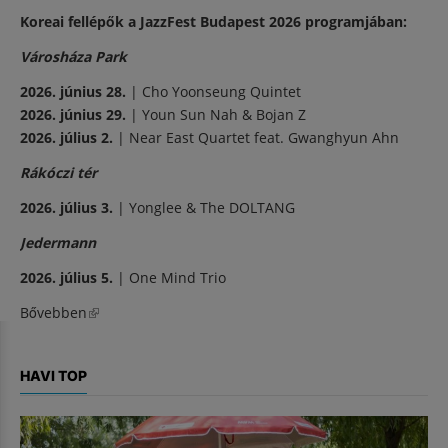
Koreai fellépők a JazzFest Budapest 2026 programjában:
Városháza Park
2026. június 28.
| Cho Yoonseung Quintet
2026. június 29.
| Youn Sun Nah & Bojan Z
2026. július 2.
| Near East Quartet feat. Gwanghyun Ahn
Rákóczi tér
2026. július 3.
| Yonglee & The DOLTANG
Jedermann
2026. július 5.
| One Mind Trio
Bővebben
(külső hivatkozás)
HAVI TOP