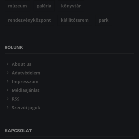
múzeum
galéria
könyvtár
rendezvényközpont
kiállítóterem
park
RÓLUNK
About us
Adatvédelem
Impresszum
Médiaajánlat
RSS
Szerzői jogok
KAPCSOLAT