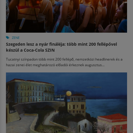
ZENE
Szegeden lesz a nyár fináléja: több mint 200 fellépővel
készül a Coca-Cola SZIN
Tucatnyi színpadon több mint 200 fellépő, nemzetközi headlinerek és a
hazai zenei élet meghatározó előadói érkeznek augusztus...