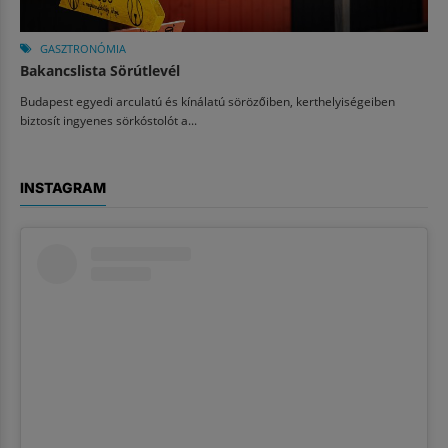
GASZTRONÓMIA
Bakancslista Sörútlevél
Budapest egyedi arculatú és kínálatú sörözőiben, kerthelyiségeiben
biztosít ingyenes sörkóstolót a...
INSTAGRAM