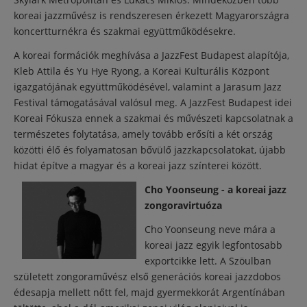
koreai jazzművész is rendszeresen érkezett Magyarországra
koncertturnékra és szakmai együttműködésekre.
A koreai formációk meghívása a JazzFest Budapest alapítója,
Kleb Attila és Yu Hye Ryong, a Koreai Kulturális Központ
igazgatójának együttműködésével, valamint a Jarasum Jazz
Festival támogatásával valósul meg. A JazzFest Budapest idei
Koreai Fókusza ennek a szakmai és művészeti kapcsolatnak a
természetes folytatása, amely tovább erősíti a két ország
közötti élő és folyamatosan bővülő jazzkapcsolatokat, újabb
hidat építve a magyar és a koreai jazz színterei között.
Cho Yoonseung - a koreai jazz
zongoravirtuóza
Cho Yoonseung neve mára a
koreai jazz egyik legfontosabb
exportcikke lett. A Szöulban
született zongoraművész első generációs koreai jazzdobos
édesapja mellett nőtt fel, majd gyermekkorát Argentínában