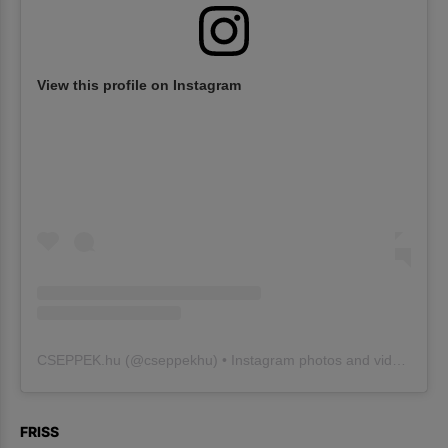
View this profile on Instagram
CSEPPEK.hu
(@
cseppekhu
) • Instagram photos and videos
FRISS