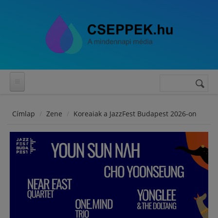
Ugrás a tartalomra
Keresés
Keresés
űrlap
Címlap
Zene
Koreaiak a JazzFest Budapest 2026-on