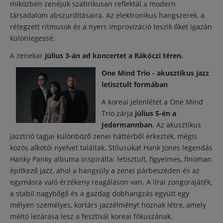
miközben zenéjük szatirikusan reflektál a modern
társadalom abszurditásaira. Az elektronikus hangszerek, a
rétegzett ritmusok és a nyers improvizáció teszik őket igazán
különlegessé.
A zenekar
július 3-án ad koncertet a Rákóczi téren.
One Mind Trio -
akusztikus jazz
letisztult formában
A koreai jelenlétet a One Mind
Trio zárja
július 5-én a
Jedermannban
. Az akusztikus
jazztrió tagjai különböző zenei háttérből érkeztek, mégis
közös alkotói nyelvet találtak. Stílusukat Hank Jones legendás
Hanky Panky albuma inspirálta: letisztult, figyelmes, finoman
építkező jazz, ahol a hangsúly a zenei párbeszéden és az
egymásra való érzékeny reagáláson van. A lírai zongorajáték,
a stabil nagybőgő és a gazdag dobhangzás együtt egy
mélyen személyes, kortárs jazzélményt hoznak létre, amely
méltó lezárása lesz a fesztivál koreai fókuszának.