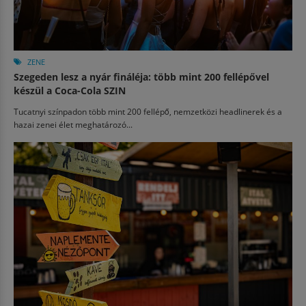
ZENE
Szegeden lesz a nyár fináléja: több mint 200 fellépővel
készül a Coca-Cola SZIN
Tucatnyi színpadon több mint 200 fellépő, nemzetközi headlinerek és a
hazai zenei élet meghatározó...