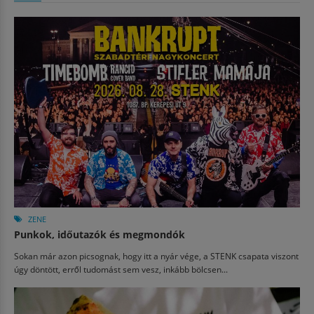
ZENE
Punkok, időutazók és megmondók
Sokan már azon picsognak, hogy itt a nyár vége, a STENK csapata viszont
úgy döntött, erről tudomást sem vesz, inkább bölcsen...