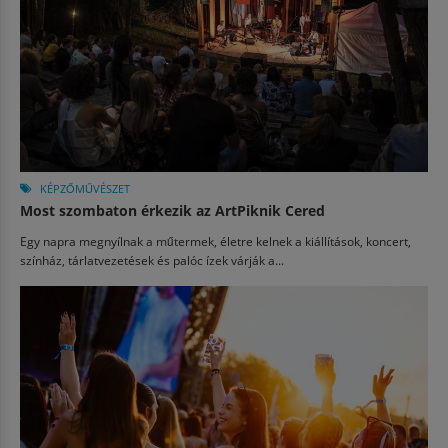
KÉPZŐMŰVÉSZET
Most szombaton érkezik az ArtPiknik Cered
Egy napra megnyílnak a műtermek, életre kelnek a kiállítások, koncert,
színház, tárlatvezetések és palóc ízek várják a...