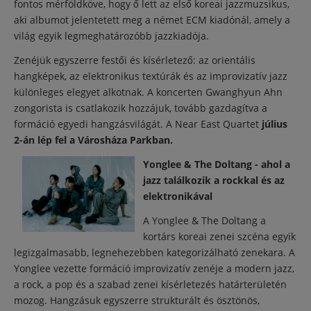
fontos mérföldköve, hogy ő lett az első koreai jazzmuzsikus,
aki albumot jelentetett meg a német ECM kiadónál, amely a
világ egyik legmeghatározóbb jazzkiadója.
Zenéjük egyszerre festői és kísérletező: az orientális
hangképek, az elektronikus textúrák és az improvizatív jazz
különleges elegyet alkotnak. A koncerten Gwanghyun Ahn
zongorista is csatlakozik hozzájuk, tovább gazdagítva a
formáció egyedi hangzásvilágát. A Near East Quartet
július
2-án lép fel a Városháza Parkban.
Yonglee & The Doltang - ahol a
jazz találkozik a rockkal és az
elektronikával
A Yonglee & The Doltang a
kortárs koreai zenei szcéna egyik
legizgalmasabb, legnehezebben kategorizálható zenekara. A
Yonglee vezette formáció improvizatív zenéje a modern jazz,
a rock, a pop és a szabad zenei kísérletezés határterületén
mozog. Hangzásuk egyszerre strukturált és ösztönös,