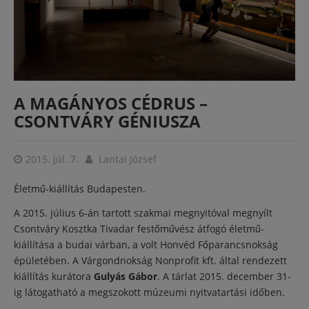
A MAGÁNYOS CÉDRUS –
CSONTVÁRY GÉNIUSZA
2015. júl. 7.
Lantai József
Életmű-kiállítás Budapesten.
A 2015. július 6-án tartott szakmai megnyitóval megnyílt
Csontváry Kosztka Tivadar festőművész átfogó életmű-
kiállítása a budai várban, a volt Honvéd Főparancsnokság
épületében. A Várgondnokság Nonprofit kft. által rendezett
kiállítás kurátora
Gulyás Gábor
. A tárlat 2015. december 31-
ig látogatható a megszokott múzeumi nyitvatartási időben.