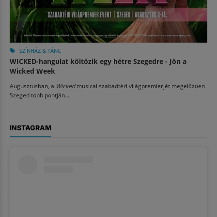
SZÍNHÁZ & TÁNC
WICKED-hangulat költözik egy hétre Szegedre - Jön a
Wicked Week
Augusztusban, a
Wicked
musical szabadtéri világpremierjét megelőzően
Szeged több pontján...
INSTAGRAM