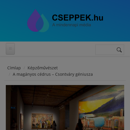
Ugrás a tartalomra
Keresés
Keresés
űrlap
Címlap
Képzőművészet
A magányos cédrus – Csontváry géniusza