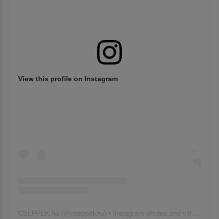
View this profile on Instagram
CSEPPEK.hu
(@
cseppekhu
) • Instagram photos and videos