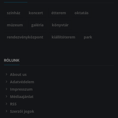
színház
koncert
étterem
oktatás
múzeum
galéria
könyvtár
rendezvényközpont
kiállítóterem
park
RÓLUNK
About us
Adatvédelem
Impresszum
Médiaajánlat
RSS
Szerzői jogok