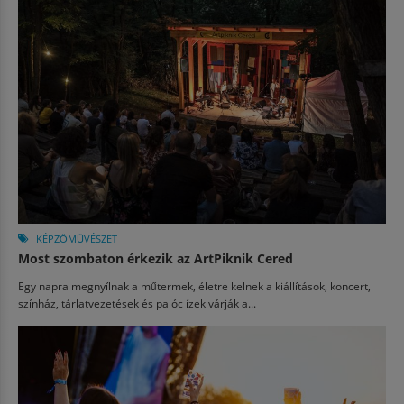
KÉPZŐMŰVÉSZET
Most szombaton érkezik az ArtPiknik Cered
Egy napra megnyílnak a műtermek, életre kelnek a kiállítások, koncert,
színház, tárlatvezetések és palóc ízek várják a...