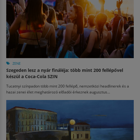
ZENE
Szegeden lesz a nyár fináléja: több mint 200 fellépővel
készül a Coca-Cola SZIN
Tucatnyi színpadon több mint 200 fellépő, nemzetközi headlinerek és a
hazai zenei élet meghatározó előadói érkeznek augusztus...