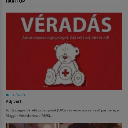
HAVI TOP
EGÉSZSÉG
Adj vért!
Az Országos Vérellátó Szolgálat (OVSz) és véradásszervező partnere, a
Magyar Vöröskereszt (MVK)...