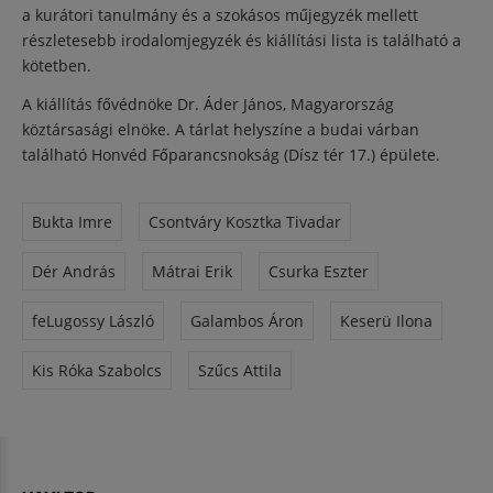
a kurátori tanulmány és a szokásos műjegyzék mellett
részletesebb irodalomjegyzék és kiállítási lista is található a
kötetben.
A kiállítás fővédnöke Dr. Áder János, Magyarország
köztársasági elnöke. A tárlat helyszíne a budai várban
található Honvéd Főparancsnokság (Dísz tér 17.) épülete.
Bukta Imre
Csontváry Kosztka Tivadar
Dér András
Mátrai Erik
Csurka Eszter
feLugossy László
Galambos Áron
Keserü Ilona
Kis Róka Szabolcs
Szűcs Attila