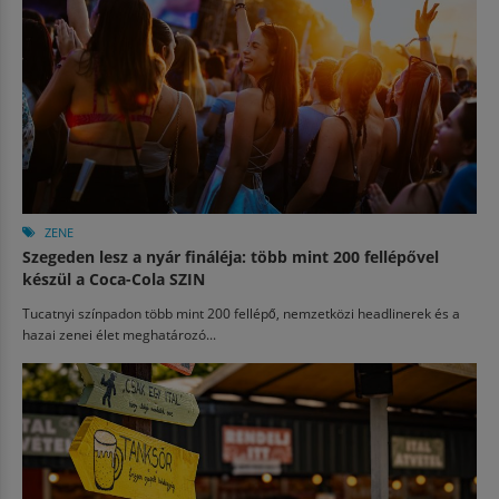
ZENE
Szegeden lesz a nyár fináléja: több mint 200 fellépővel
készül a Coca-Cola SZIN
Tucatnyi színpadon több mint 200 fellépő, nemzetközi headlinerek és a
hazai zenei élet meghatározó...