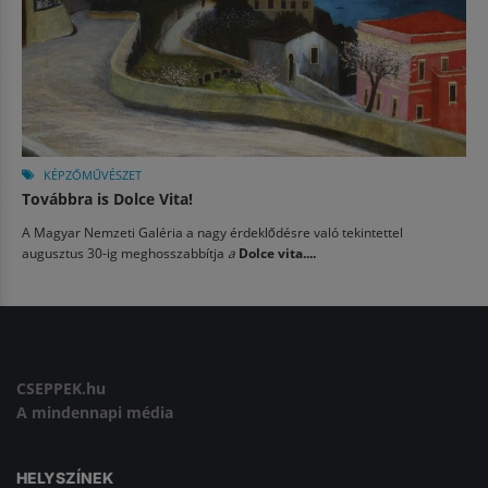
KÉPZŐMŰVÉSZET
Továbbra is Dolce Vita!
A Magyar Nemzeti Galéria a nagy érdeklődésre való tekintettel
augusztus 30-ig meghosszabbítja
a
Dolce vita....
CSEPPEK.hu
A mindennapi média
HELYSZÍNEK