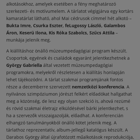
alkotásokhoz, amelyek esetében a fény meghatározó
szerkezeti- és motívumelem. A tárlatot végigjárva egy kortárs
kamaratárlat látható, ahol Mai cédrusok címmel hét alkotó –
Bukta Imre, Csurka Eszter, feLugossy László, Galambos
Áron, Keserü Ilona, Kis Róka Szabolcs, Szűcs Attila
–
munkája jelenik meg.
A kiállításhoz önálló múzeumpedagógiai program készült.
Csoportok, egyének és családok egyaránt jelentkezhetnek a
György Gabriella
által vezetett múzeumpedagógiai
programokra, melyekről részletesen a kiállítás honlapján
lehet tájékozódni. A tárlat szakmai programjának fontos
része a decemberre szervezett
nemzetközi konferencia
. A
nyilvános szimpóziumon jórészt felkért előadókat hallgathat
meg a közönség, de lesz egy olyan szekció is, ahová rezümé
és rövid szakmai életrajz elküldésével bárki jelentkezhet, s
ha a szervezők visszaigazolják, előadhat. A konferencián
elhangzó tanulmányokból önálló kötet jelenik meg. A
tárlathoz reprezentatív, album-jellegű katalógus készült. A
Darabos György által újrafotózott műalkotások reprodukciója,