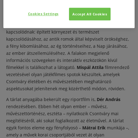
A kiállítás 17 teremben látható
és nem kronologikusan
Cookies Settings
Accept All Cookies
halad, hanem tematikus egységekből épül fel. Az egyes
témák a Csontváry-művek jellegzetes motívumaihoz
kapcsolódnak: épített környezet és természet
kapcsolódásához, az antik romok által képviselt örökséghez,
a fény kibomlásához, az ég történéseihez, a Nap járásához,
az ember átszellemüléséhez. A falakon megjelenő
információs szövegeken és interaktív eszközökön kívül
filmekkel is találkozhat a látogató.
Mispál Attila
filmrendező
vezetésével olyan játékfilmes spotok készültek, amelyek
Csontváry életében és művészetében meghatározó
aspektusokat jelenítenek meg közérthető módon, röviden.
A tárlat anyagába bekerült egy riportfilm is,
Dér András
rendezésében. Ebben hét olyan ember – művész,
művészettörténész, esztéta – nyilatkozik Csontváry mai
megítéléséről, aki sokat foglalkozott az életművel. A tárlat
egyik fontos eleme egy fényfolyosó –
Mátrai Erik
munkája –,
amely a művek korai csoportjából vezet át olyan