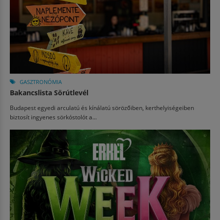
GASZTRONÓMIA
Bakancslista Sörútlevél
Budapest egyedi arculatú és kínálatú sörözőiben, kerthelyiségeiben
biztosít ingyenes sörkóstolót a...