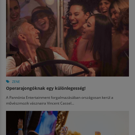
ZENE
Operarajongóknak egy különlegesség!
A Pannónia Entertainment forgalmazásában országosan kerül a
művészmozik vásznaira Vincent Cassel...