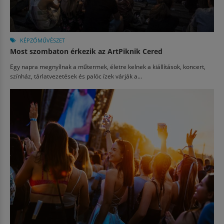
KÉPZŐMŰVÉSZET
Most szombaton érkezik az ArtPiknik Cered
Egy napra megnyílnak a műtermek, életre kelnek a kiállítások, koncert,
színház, tárlatvezetések és palóc ízek várják a...