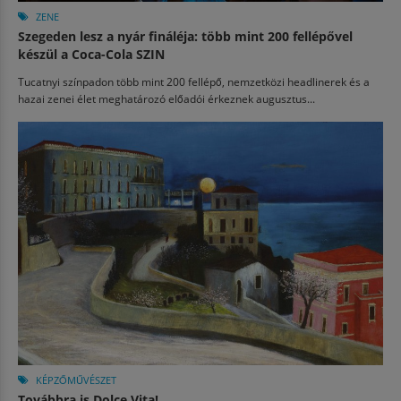
ZENE
Szegeden lesz a nyár fináléja: több mint 200 fellépővel
készül a Coca-Cola SZIN
Tucatnyi színpadon több mint 200 fellépő, nemzetközi headlinerek és a
hazai zenei élet meghatározó előadói érkeznek augusztus...
KÉPZŐMŰVÉSZET
Továbbra is Dolce Vita!