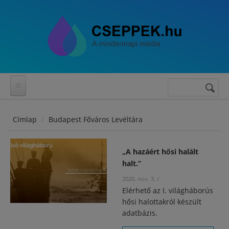
Ugrás a tartalomra
Keresés
Keresés
űrlap
Címlap
Budapest Főváros Levéltára
„A hazáért hősi halált
halt.”
2020. nov. 3.
/
Elérhető az I. világháborús
hősi halottakról készült
adatbázis.