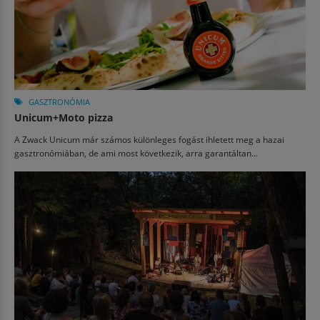
GASZTRONÓMIA
Unicum+Moto pizza
A Zwack Unicum már számos különleges fogást ihletett meg a hazai
gasztronómiában, de ami most következik, arra garantáltan...