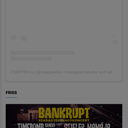
CSEPPEK.hu
(@
cseppekhu
) • Instagram photos and videos
FRISS