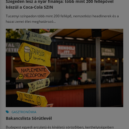
Szegeden lesz a nyár fináléja: több mint 200 fellépővel
készül a Coca-Cola SZIN
Tucatnyi színpadon több mint 200 fellépő, nemzetközi headlinerek és a
hazai zenei élet meghatározó...
GASZTRONÓMIA
Bakancslista Sörútlevél
Budapest egyedi arculatú és kínálatú sörözőiben, kerthelyiségeiben