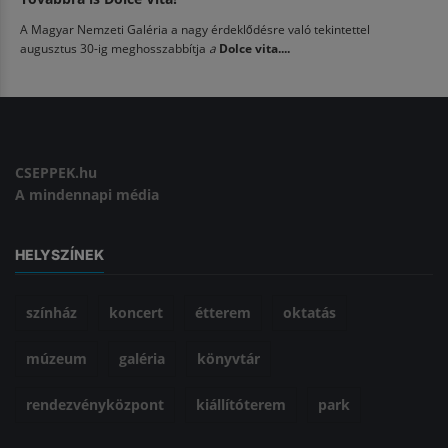
A Magyar Nemzeti Galéria a nagy érdeklődésre való tekintettel
augusztus 30-ig meghosszabbítja
a
Dolce vita....
CSEPPEK.hu
A mindennapi média
HELYSZÍNEK
színház
koncert
étterem
oktatás
múzeum
galéria
könyvtár
rendezvényközpont
kiállítóterem
park