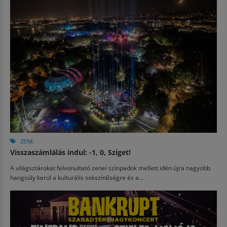
ZENE
Visszaszámlálás indul: -1, 0, Sziget!
A világsztárokat felvonultató zenei színpadok mellett idén újra nagyobb
hangsúly kerül a kulturális sokszínűségre és a...