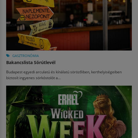
GASZTRONÓMIA
Bakancslista Sörútlevél
Budapest egyedi arculatú és kínálatú sörözőiben, kerthelyiségeiben
biztosít ingyenes sörkóstolót a...