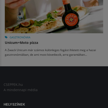
GASZTRONÓMIA
Unicum+Moto pizza
A Zwack Unicum már számos különleges fogást ihletett meg a hazai
gasztronómiában, de ami most következik, arra garantáltan...
CSEPPEK.hu
A mindennapi média
HELYSZÍNEK