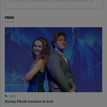
CSEPPEK.hu
(@
cseppekhu
) • Instagram photos and videos
FRISS
ZENE
Disney Piknik koncert és kvíz