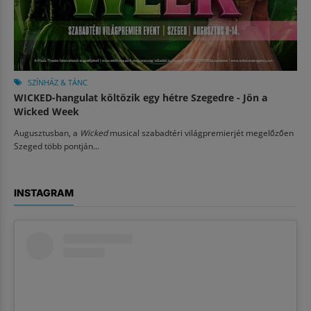
SZÍNHÁZ & TÁNC
WICKED-hangulat költözik egy hétre Szegedre - Jön a
Wicked Week
Augusztusban, a
Wicked
musical szabadtéri világpremierjét megelőzően
Szeged több pontján...
INSTAGRAM