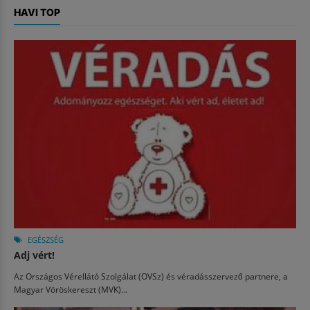
HAVI TOP
EGÉSZSÉG
Adj vért!
Az Országos Vérellátó Szolgálat (OVSz) és véradásszervező partnere, a
Magyar Vöröskereszt (MVK)...