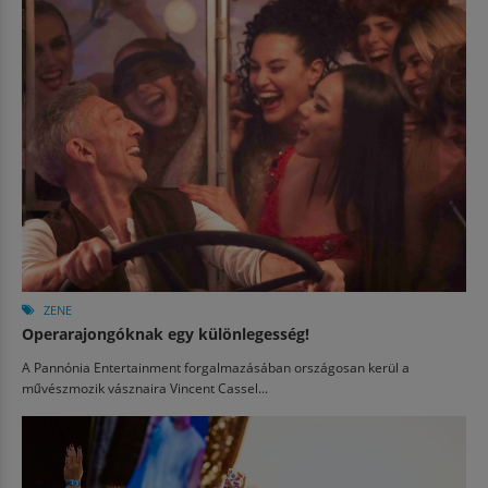
ZENE
Operarajongóknak egy különlegesség!
A Pannónia Entertainment forgalmazásában országosan kerül a
művészmozik vásznaira Vincent Cassel...