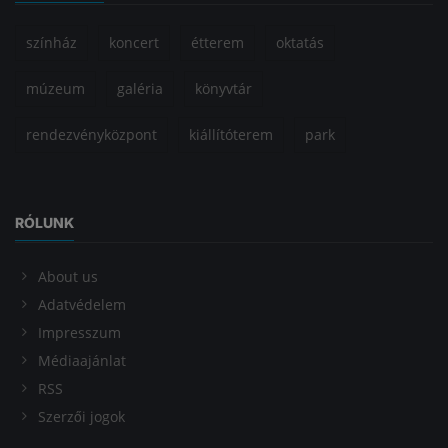
színház
koncert
étterem
oktatás
múzeum
galéria
könyvtár
rendezvényközpont
kiállítóterem
park
RÓLUNK
About us
Adatvédelem
Impresszum
Médiaajánlat
RSS
Szerzői jogok