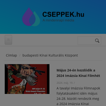
Ugrás a tartalomra
Keresés
Keresés
űrlap
Címlap
budapesti Kínai Kulturális Központ
Május 24-én kezdődik a
2024 Imázsia Kínai Filmhét
2024. máj. 19.
/
A tavalyi Imázsia Filmnapok
folytatásaként idén május
24-28. között rendezik meg
a 2024 Imázsia Kínai