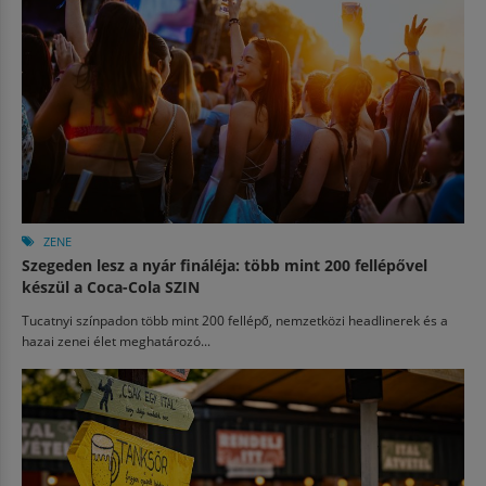
ZENE
Szegeden lesz a nyár fináléja: több mint 200 fellépővel
készül a Coca-Cola SZIN
Tucatnyi színpadon több mint 200 fellépő, nemzetközi headlinerek és a
hazai zenei élet meghatározó...