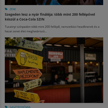
ZENE
Szegeden lesz a nyár fináléja: több mint 200 fellépővel
készül a Coca-Cola SZIN
Tucatnyi színpadon több mint 200 fellépő, nemzetközi headlinerek és a
hazai zenei élet meghatározó...
GASZTRONÓMIA