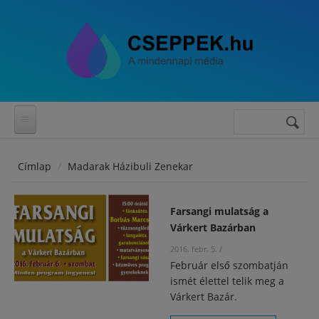
Ugrás a tartalomra
Keresés
Keresés
űrlap
Címlap
Madarak Házibuli Zenekar
Farsangi mulatság a
Várkert Bazárban
2016. febr. 5.
/
Február első szombatján
ismét élettel telik meg a
Várkert Bazár.