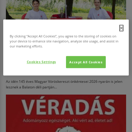
By clicking “Accept All Cookies”, you agree to the storing of cookies on
your device to enhance site navigation, analyze site usage, and assist in
our marketing efforts.
EGÉSZSÉG
Cookies Settings
Accept All Cookies
Júliustól ismét vöröskeresztes önkéntesek segítik a
balatoni strandolók biztonságát
Az idén 145 éves Magyar Vöröskereszt önkéntesei 2026 nyarán is jelen
lesznek a Balaton déli partján...