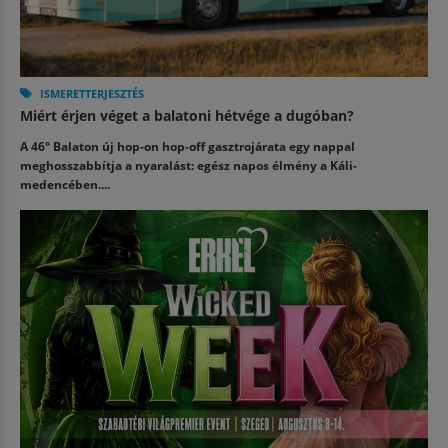
ISMERETTERJESZTÉS
Miért érjen véget a balatoni hétvége a dugóban?
A 46° Balaton új hop-on hop-off gasztrojárata egy nappal
meghosszabbítja a nyaralást: egész napos élmény a Káli-
medencében....