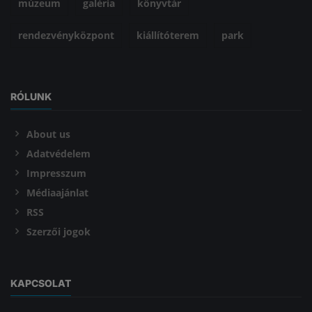
múzeum
galéria
könyvtár
rendezvényközpont
kiállítóterem
park
RÓLUNK
About us
Adatvédelem
Impresszum
Médiaajánlat
RSS
Szerzői jogok
KAPCSOLAT