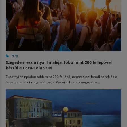
ZENE
Szegeden lesz a nyár fináléja: több mint 200 fellépővel
készül a Coca-Cola SZIN
Tucatnyi színpadon több mint 200 fellépő, nemzetközi headlinerek és a
hazai zenei élet meghatározó előadói érkeznek augusztus...