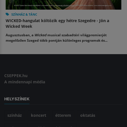
SZÍNHÁZ & TÁNC
WICKED-hangulat költözik egy hétre Szegedre - Jön a
Wicked Week
Augusztusban, a
Wicked
musical szabadtéri világpremierjét
megelőzően Szeged több pontján különleges programok és...
CSEPPEK.hu
A mindennapi média
HELYSZÍNEK
színház
koncert
étterem
oktatás