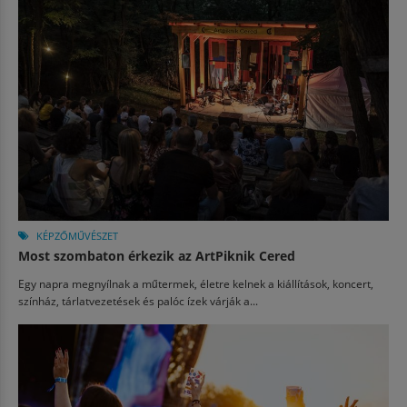
KÉPZŐMŰVÉSZET
Most szombaton érkezik az ArtPiknik Cered
Egy napra megnyílnak a műtermek, életre kelnek a kiállítások, koncert,
színház, tárlatvezetések és palóc ízek várják a...