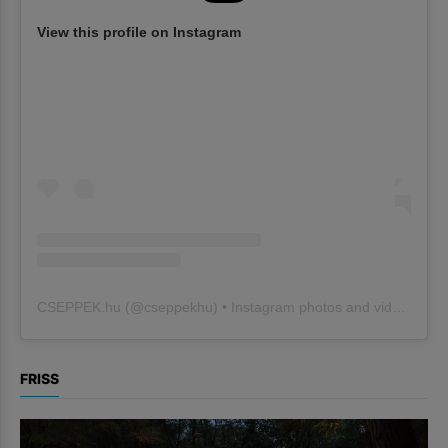
View this profile on Instagram
CSEPPEK.hu
(@
cseppekhu
) • Instagram photos and videos
FRISS