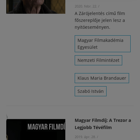
2020. febr. 22.
/
A Zárójelentés című film
főszereplője jelen lesz a
nyitóeseményen.
Magyar Filmakadémia
Egyesület
Nemzeti Filmintézet
Klaus Maria Brandauer
Szabó István
Magyar Filmdíj: A Trezor a
Legjobb Tévéfilm
2019. ápr. 28.
/