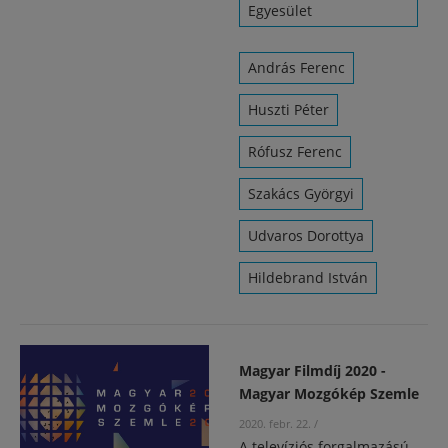
Egyesület
András Ferenc
Huszti Péter
Rófusz Ferenc
Szakács Györgyi
Udvaros Dorottya
Hildebrand István
Magyar Filmdíj 2020 -
Magyar Mozgókép Szemle
2020. febr. 22.
/
A televíziós forgalmazású