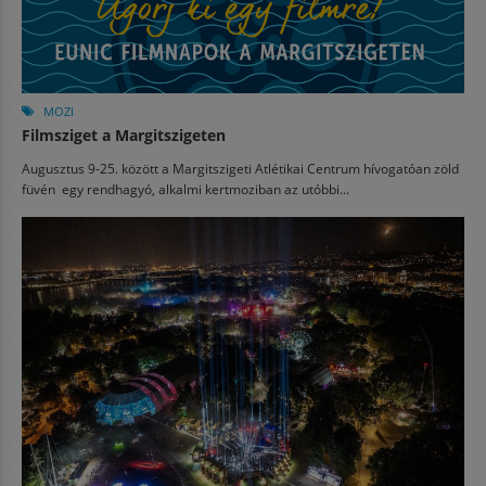
MOZI
Filmsziget a Margitszigeten
Augusztus 9-25. között a Margitszigeti Atlétikai Centrum hívogatóan zöld
füvén egy rendhagyó, alkalmi kertmoziban az utóbbi...