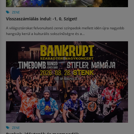
ZENE
Visszaszámlálás indul: -1, 0, Sziget!
A világsztárokat felvonultató zenei színpadok mellett idén újra nagyobb
hangsúly kerül a kulturális sokszínűségre és a...
ZENE