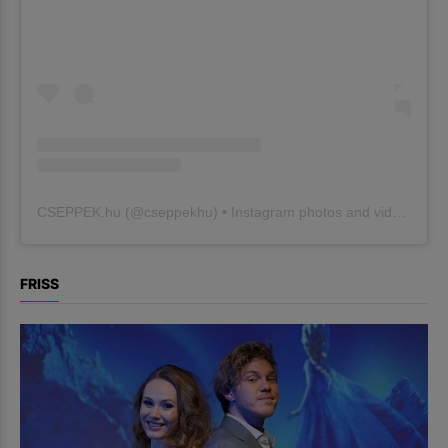
CSEPPEK.hu
(@
cseppekhu
) • Instagram photos and videos
FRISS