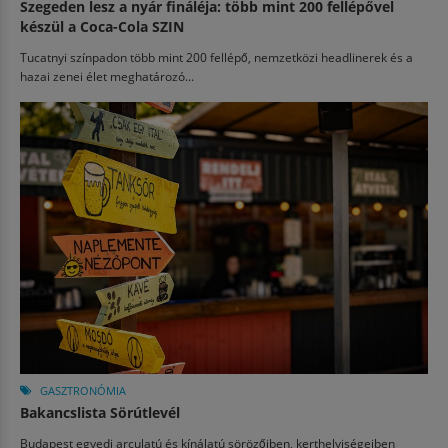
Szegeden lesz a nyár fináléja: több mint 200 fellépővel
készül a Coca-Cola SZIN
Tucatnyi színpadon több mint 200 fellépő, nemzetközi headlinerek és a
hazai zenei élet meghatározó...
GASZTRONÓMIA
Bakancslista Sörútlevél
Budapest egyedi arculatú és kínálatú sörözőiben, kerthelyiségeiben