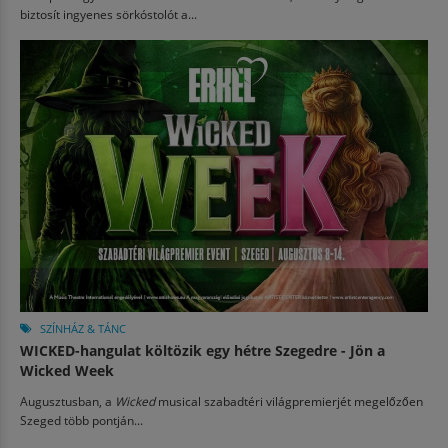
biztosít ingyenes sörkóstolót a...
SZÍNHÁZ & TÁNC
WICKED-hangulat költözik egy hétre Szegedre - Jön a
Wicked Week
Augusztusban, a
Wicked
musical szabadtéri világpremierjét megelőzően
Szeged több pontján...