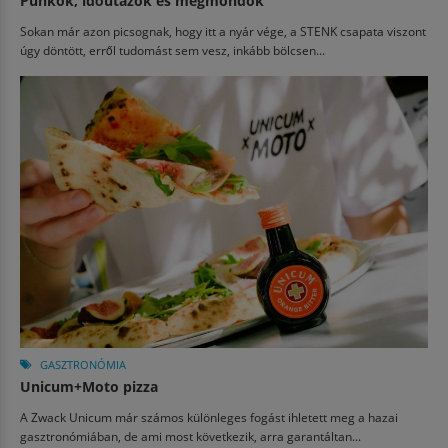
Punkok, időutazók és megmondók
Sokan már azon picsognak, hogy itt a nyár vége, a STENK csapata viszont
úgy döntött, erről tudomást sem vesz, inkább bölcsen...
GASZTRONÓMIA
Unicum+Moto pizza
A Zwack Unicum már számos különleges fogást ihletett meg a hazai
gasztronómiában, de ami most következik, arra garantáltan...