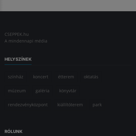
CSEPPEK.hu
A mindennapi média
HELYSZÍNEK
színház
koncert
étterem
oktatás
múzeum
galéria
könyvtár
rendezvényközpont
kiállítóterem
park
RÓLUNK