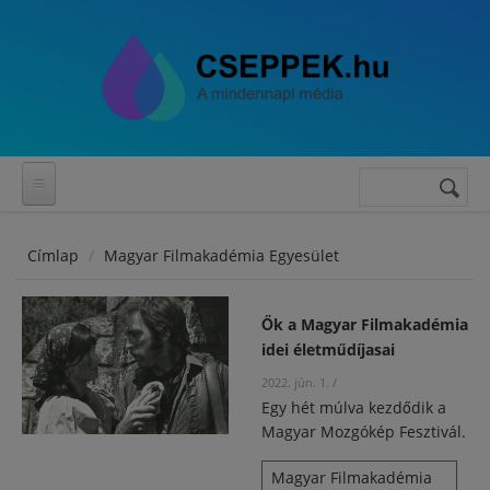
Ugrás a tartalomra
Keresés
Keresés
űrlap
Címlap
Magyar Filmakadémia Egyesület
Ők a Magyar Filmakadémia
idei életműdíjasai
2022. jún. 1.
/
Egy hét múlva kezdődik a
Magyar Mozgókép Fesztivál.
Magyar Filmakadémia