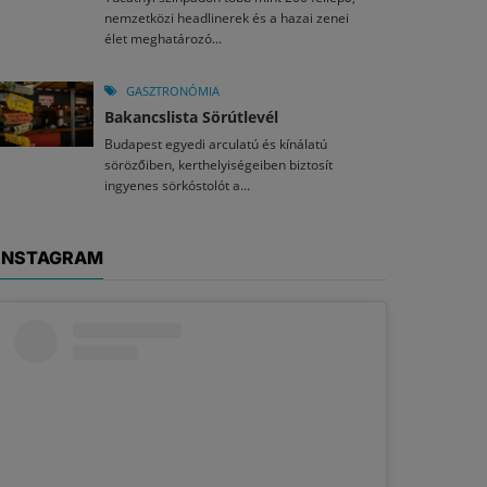
nemzetközi headlinerek és a hazai zenei
élet meghatározó...
GASZTRONÓMIA
Bakancslista Sörútlevél
Budapest egyedi arculatú és kínálatú
sörözőiben, kerthelyiségeiben biztosít
ingyenes sörkóstolót a...
INSTAGRAM