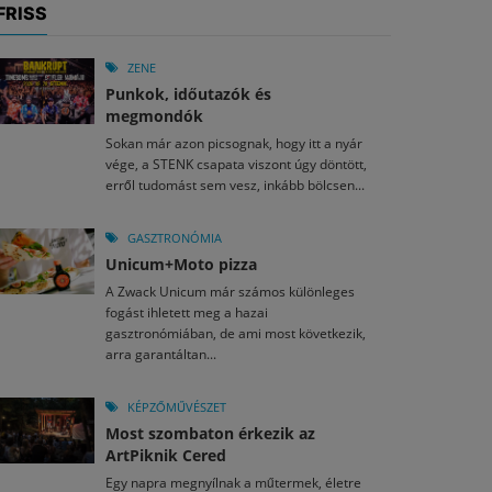
FRISS
ZENE
Punkok, időutazók és
megmondók
Sokan már azon picsognak, hogy itt a nyár
vége, a STENK csapata viszont úgy döntött,
erről tudomást sem vesz, inkább bölcsen...
GASZTRONÓMIA
Unicum+Moto pizza
A Zwack Unicum már számos különleges
fogást ihletett meg a hazai
gasztronómiában, de ami most következik,
arra garantáltan...
KÉPZŐMŰVÉSZET
Most szombaton érkezik az
ArtPiknik Cered
Egy napra megnyílnak a műtermek, életre