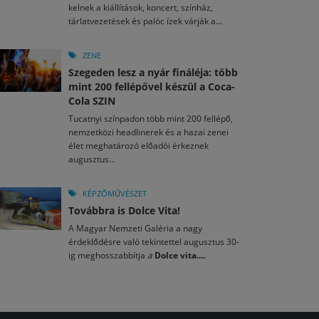
kelnek a kiállítások, koncert, színház,
tárlatvezetések és palóc ízek várják a...
ZENE
Szegeden lesz a nyár fináléja: több
mint 200 fellépővel készül a Coca-
Cola SZIN
Tucatnyi színpadon több mint 200 fellépő,
nemzetközi headlinerek és a hazai zenei
élet meghatározó előadói érkeznek
augusztus...
KÉPZŐMŰVÉSZET
Továbbra is Dolce Vita!
A Magyar Nemzeti Galéria a nagy
érdeklődésre való tekintettel augusztus 30-
ig meghosszabbítja
a
Dolce vita....