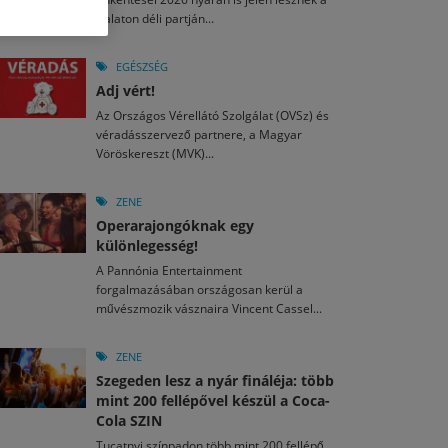
M
2026. MÁJ. 13.
Balaton déli partján...
a egy mese: 30 napos mesekihívást indít a Libri
2026. JÚL. 29.
2026. JÚL. 15.
rkezett a jubileumi Művészetek Völgye – még öt
agyar nézők 10 kedvenc filmje 2026 első félévében
EGÉSZSÉG
a kulturális ünnep
Adj vért!
M
2026. MÁJ. 11.
2026. JÚL. 3.
Az Országos Vérellátó Szolgálat (OVSz) és
ai László kapta az Artisjus Irodalmi Nagydíjat
2026. JÚL. 28.
véradásszervező partnere, a Magyar
13-án hozzánk is megérkezik a Rocktábor
Vöröskereszt (MVK)...
i Fesztivál 2026
ZENE
Operarajongóknak egy
különlegesség!
A Pannónia Entertainment
forgalmazásában országosan kerül a
művészmozik vásznaira Vincent Cassel...
ZENE
Szegeden lesz a nyár fináléja: több
mint 200 fellépővel készül a Coca-
Cola SZIN
Tucatnyi színpadon több mint 200 fellépő,