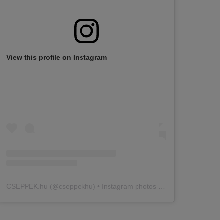
View this profile on Instagram
CSEPPEK.hu
(@
cseppekhu
) • Instagram photos and videos