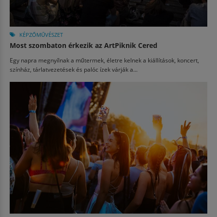
KÉPZŐMŰVÉSZET
Most szombaton érkezik az ArtPiknik Cered
Egy napra megnyílnak a műtermek, életre kelnek a kiállítások, koncert,
színház, tárlatvezetések és palóc ízek várják a...