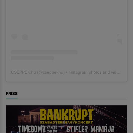
CSEPPEK.hu
(@
cseppekhu
) • Instagram photos and videos
FRISS