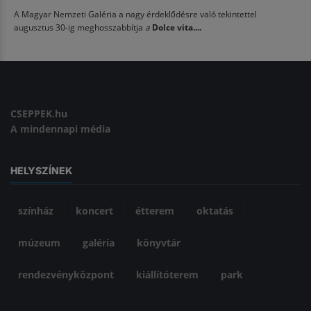
A Magyar Nemzeti Galéria a nagy érdeklődésre való tekintettel
augusztus 30-ig meghosszabbítja
a
Dolce vita....
CSEPPEK.hu
A mindennapi média
HELYSZÍNEK
színház
koncert
étterem
oktatás
múzeum
galéria
könyvtár
rendezvényközpont
kiállítóterem
park