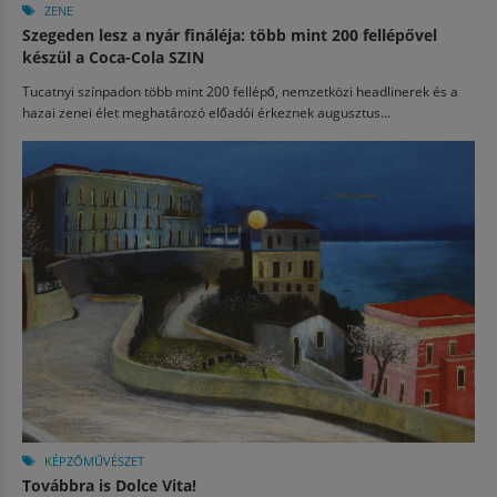
ZENE
Szegeden lesz a nyár fináléja: több mint 200 fellépővel
készül a Coca-Cola SZIN
Tucatnyi színpadon több mint 200 fellépő, nemzetközi headlinerek és a
hazai zenei élet meghatározó előadói érkeznek augusztus...
KÉPZŐMŰVÉSZET
Továbbra is Dolce Vita!