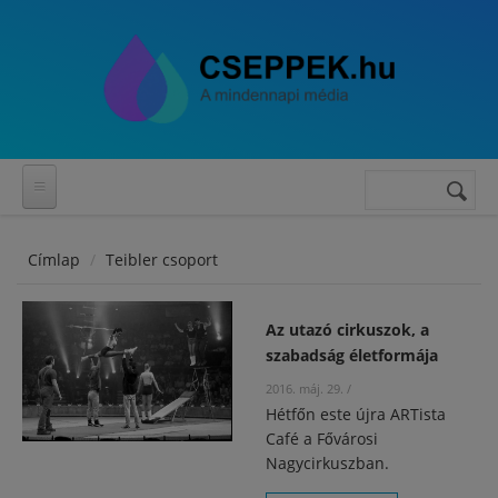
Ugrás a tartalomra
Keresés
Keresés
űrlap
Címlap
Teibler csoport
Az utazó cirkuszok, a
szabadság életformája
2016. máj. 29.
/
Hétfőn este újra ARTista
Café a Fővárosi
Nagycirkuszban.