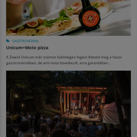
GASZTRONÓMIA
Unicum+Moto pizza
A Zwack Unicum már számos különleges fogást ihletett meg a hazai
gasztronómiában, de ami most következik, arra garantáltan...