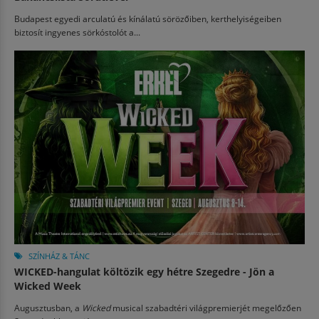
Budapest egyedi arculatú és kínálatú sörözőiben, kerthelyiségeiben
biztosít ingyenes sörkóstolót a...
SZÍNHÁZ & TÁNC
WICKED-hangulat költözik egy hétre Szegedre - Jön a
Wicked Week
Augusztusban, a
Wicked
musical szabadtéri világpremierjét megelőzően