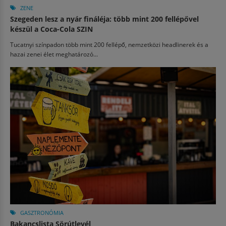
ZENE
Szegeden lesz a nyár fináléja: több mint 200 fellépővel
készül a Coca-Cola SZIN
Tucatnyi színpadon több mint 200 fellépő, nemzetközi headlinerek és a
hazai zenei élet meghatározó...
GASZTRONÓMIA
Bakancslista Sörútlevél