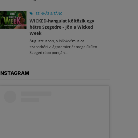
SZÍNHÁZ & TÁNC
WICKED-hangulat költözik egy
hétre Szegedre - Jön a Wicked
Week
Augusztusban, a
Wicked
musical
szabadtéri világpremierjét megelőzően
Szeged több pontján...
INSTAGRAM