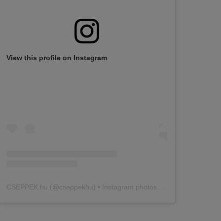
View this profile on Instagram
CSEPPEK.hu
(@
cseppekhu
) • Instagram photos and videos