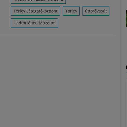
Törley Látogatóközpont
Törley
úttörővasút
Hadtörténeti Múzeum