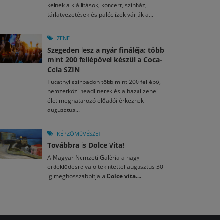
kelnek a kiállítások, koncert, színház,
tárlatvezetések és palóc ízek várják a...
ZENE
Szegeden lesz a nyár fináléja: több
mint 200 fellépővel készül a Coca-
Cola SZIN
Tucatnyi színpadon több mint 200 fellépő,
nemzetközi headlinerek és a hazai zenei
élet meghatározó előadói érkeznek
augusztus...
KÉPZŐMŰVÉSZET
Továbbra is Dolce Vita!
A Magyar Nemzeti Galéria a nagy
érdeklődésre való tekintettel augusztus 30-
ig meghosszabbítja
a
Dolce vita....