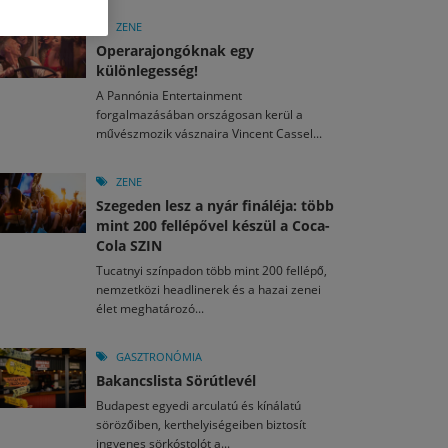
M
2026. MÁJ. 13.
a egy mese: 30 napos mesekihívást indít a Libri
ZENE
2026. JÚL. 29.
2026. JÚL. 15.
Operarajongóknak egy
rkezett a jubileumi Művészetek Völgye – még öt
agyar nézők 10 kedvenc filmje 2026 első félévében
különlegesség!
a kulturális ünnep
A Pannónia Entertainment
M
2026. MÁJ. 11.
2026. JÚL. 3.
forgalmazásában országosan kerül a
ai László kapta az Artisjus Irodalmi Nagydíjat
2026. JÚL. 28.
művészmozik vásznaira Vincent Cassel...
13-án hozzánk is megérkezik a Rocktábor
i Fesztivál 2026
ZENE
Szegeden lesz a nyár fináléja: több
mint 200 fellépővel készül a Coca-
Cola SZIN
Tucatnyi színpadon több mint 200 fellépő,
nemzetközi headlinerek és a hazai zenei
élet meghatározó...
GASZTRONÓMIA
Bakancslista Sörútlevél
Budapest egyedi arculatú és kínálatú
sörözőiben, kerthelyiségeiben biztosít
ingyenes sörkóstolót a...