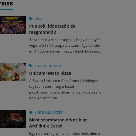
FRISS
ZENE
Punkok, időutazók és
megmondók
Sokan már azon picsognak, hogy itt a nyár
vége, a STENK csapata viszont úgy döntött,
erről tudomást sem vesz, inkább bölcsen...
GASZTRONÓMIA
Unicum+Moto pizza
A Zwack Unicum már számos különleges
fogást ihletett meg a hazai
gasztronómiában, de ami most következik,
arra garantáltan...
KÉPZŐMŰVÉSZET
Most szombaton érkezik az
ArtPiknik Cered
Egy napra megnyílnak a műtermek, életre