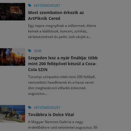
KÉPZŐMŰVÉSZET
Most szombaton érkezik az
ArtPiknik Cered
Egy napra megnyílnak a műtermek, életre
kelnek a kiállítások, koncert, színház,
tárlatvezetések és palóc ízek várják a...
ZENE
Szegeden lesz a nyár fináléja: több
mint 200 fellépővel készül a Coca-
Cola SZIN
Tucatnyi színpadon több mint 200 fellépő,
nemzetközi headlinerek és a hazai zenei
élet meghatározó előadói érkeznek
augusztus...
KÉPZŐMŰVÉSZET
Továbbra is Dolce Vita!
A Magyar Nemzeti Galéria a nagy
érdeklődésre való tekintettel augusztus 30-