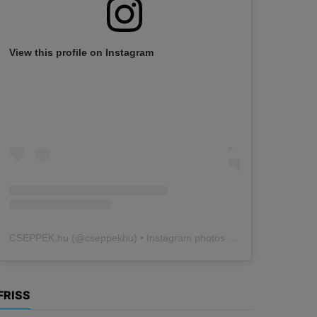
View this profile on Instagram
CSEPPEK.hu
(@
cseppekhu
) • Instagram photos and videos
FRISS