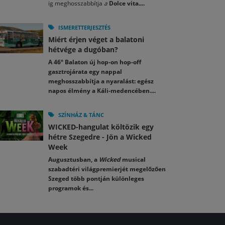
ig meghosszabbítja
a
Dolce vita....
ISMERETTERJESZTÉS
Miért érjen véget a balatoni
hétvége a dugóban?
A 46° Balaton új hop-on hop-off
gasztrojárata egy nappal
meghosszabbítja a nyaralást: egész
napos élmény a Káli-medencében....
SZÍNHÁZ & TÁNC
WICKED-hangulat költözik egy
hétre Szegedre - Jön a Wicked
Week
Augusztusban, a
Wicked
musical
szabadtéri világpremierjét megelőzően
Szeged több pontján különleges
programok és...