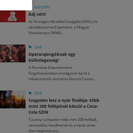
M
2026. MÁJ. 13.
a egy mese: 30 napos mesekihívást indít a Libri
EGÉSZSÉG
2026. JÚL. 28.
2026. JÚL. 15.
Adj vért!
agyar nézők 10 kedvenc filmje 2026 első félévében
i Fesztivál 2026
Az Országos Vérellátó Szolgálat (OVSz) és
véradásszervező partnere, a Magyar
M
2026. MÁJ. 11.
Vöröskereszt (MVK)...
2026. JÚL. 26.
2026. JÚL. 3.
ai László kapta az Artisjus Irodalmi Nagydíjat
13-án hozzánk is megérkezik a Rocktábor
ki Jazzpiknik
ZENE
Operarajongóknak egy
különlegesség!
A Pannónia Entertainment
forgalmazásában országosan kerül a
művészmozik vásznaira Vincent Cassel...
ZENE
Szegeden lesz a nyár fináléja: több
mint 200 fellépővel készül a Coca-
Cola SZIN
Tucatnyi színpadon több mint 200 fellépő,
nemzetközi headlinerek és a hazai zenei
élet meghatározó...