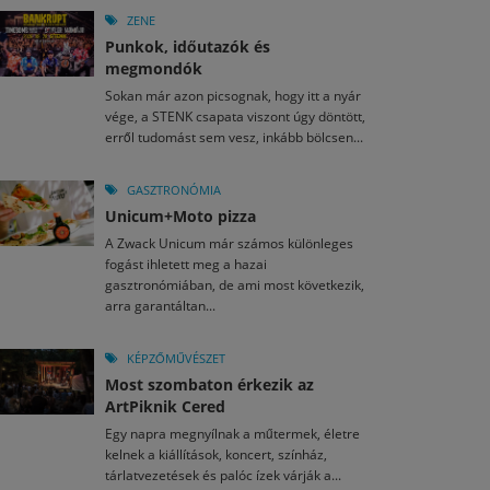
ZENE
Punkok, időutazók és
megmondók
Sokan már azon picsognak, hogy itt a nyár
vége, a STENK csapata viszont úgy döntött,
erről tudomást sem vesz, inkább bölcsen...
GASZTRONÓMIA
Unicum+Moto pizza
A Zwack Unicum már számos különleges
fogást ihletett meg a hazai
gasztronómiában, de ami most következik,
arra garantáltan...
KÉPZŐMŰVÉSZET
Most szombaton érkezik az
ArtPiknik Cered
Egy napra megnyílnak a műtermek, életre
kelnek a kiállítások, koncert, színház,
tárlatvezetések és palóc ízek várják a...