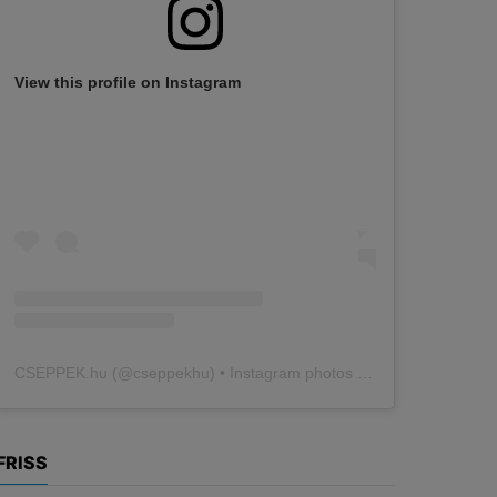
View this profile on Instagram
CSEPPEK.hu
(@
cseppekhu
) • Instagram photos and videos
FRISS