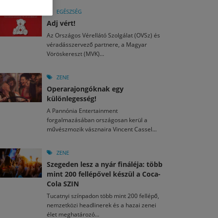
M
2026. MÁJ. 13.
a egy mese: 30 napos mesekihívást indít a Libri
EGÉSZSÉG
2026. JÚL. 29.
2026. JÚL. 15.
Adj vért!
rkezett a jubileumi Művészetek Völgye – még öt
agyar nézők 10 kedvenc filmje 2026 első félévében
Az Országos Vérellátó Szolgálat (OVSz) és
a kulturális ünnep
véradásszervező partnere, a Magyar
M
2026. MÁJ. 11.
Vöröskereszt (MVK)...
2026. JÚL. 3.
ai László kapta az Artisjus Irodalmi Nagydíjat
2026. JÚL. 28.
13-án hozzánk is megérkezik a Rocktábor
i Fesztivál 2026
ZENE
Operarajongóknak egy
különlegesség!
A Pannónia Entertainment
forgalmazásában országosan kerül a
művészmozik vásznaira Vincent Cassel...
ZENE
Szegeden lesz a nyár fináléja: több
mint 200 fellépővel készül a Coca-
Cola SZIN
Tucatnyi színpadon több mint 200 fellépő,
nemzetközi headlinerek és a hazai zenei
élet meghatározó...