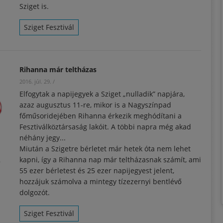
Sziget is.
Sziget Fesztivál
Rihanna már teltházas
2016. júl. 29.
/
Elfogytak a napijegyek a Sziget „nulladik” napjára,
azaz augusztus 11-re, mikor is a Nagyszínpad
főműsoridejében Rihanna érkezik meghódítani a
Fesztiválköztársaság lakóit. A többi napra még akad
néhány jegy...
Miután a Szigetre bérletet már hetek óta nem lehet
kapni, így a Rihanna nap már teltházasnak számít, ami
55 ezer bérletest és 25 ezer napijegyest jelent,
hozzájuk számolva a mintegy tízezernyi bentlévő
dolgozót.
Sziget Fesztivál