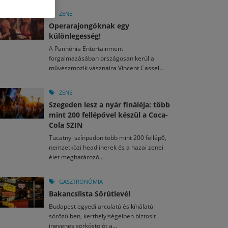
M
2026. MÁJ. 13.
a egy mese: 30 napos mesekihívást indít a Libri
ZENE
2026. JÚL. 30.
2026. JÚL. 15.
Operarajongóknak egy
agyar nézők 10 kedvenc filmje 2026 első félévében
d el a gyereket!
különlegesség!
A Pannónia Entertainment
M
2026. MÁJ. 11.
2026. JÚL. 29.
2026. JÚL. 3.
forgalmazásában országosan kerül a
ai László kapta az Artisjus Irodalmi Nagydíjat
művészmozik vásznaira Vincent Cassel...
13-án hozzánk is megérkezik a Rocktábor
rkezett a jubileumi Művészetek Völgye – még öt
a kulturális ünnep
ZENE
Szegeden lesz a nyár fináléja: több
mint 200 fellépővel készül a Coca-
Cola SZIN
Tucatnyi színpadon több mint 200 fellépő,
nemzetközi headlinerek és a hazai zenei
élet meghatározó...
GASZTRONÓMIA
Bakancslista Sörútlevél
Budapest egyedi arculatú és kínálatú
sörözőiben, kerthelyiségeiben biztosít
ingyenes sörkóstolót a...