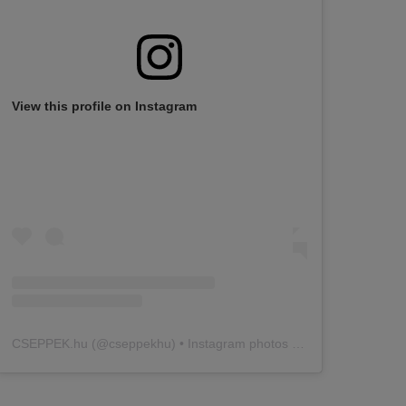
View this profile on Instagram
CSEPPEK.hu
(@
cseppekhu
) • Instagram photos and videos