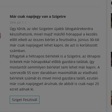
Már csak napijegy van a Szigetre
2016. júl. 1.
/
Úgy tűnik, az idei Szigeten újabb látogatórekordra
készülhetünk, mivel majd’ másfél hónappal a kezdés
előtt elkelt az összes bérlet a fesztiválra. Június 30-tól
már csak napijegyet lehet kapni, de azt is korlátozott
számban.
Elfogytak a hétnapos bérletek is a Szigetre, az ötnapos
ticketek már hónapokkal előbb gazdára talátak, így
mostantól semmilyen bérletet sem lehet már kapni. A
szervezők 55 ezer darabban maximálták az eladható
bérletek számát és mivel mind gazdára talált, ezután
már csak napijegyet árulnak, de abból is csak napi 25
ezret adnak ki.
Sziget Fesztivál