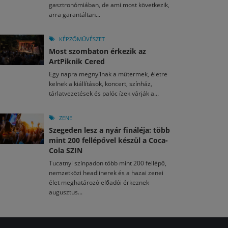
gasztronómiában, de ami most következik,
arra garantáltan...
KÉPZŐMŰVÉSZET
Most szombaton érkezik az
ArtPiknik Cered
Egy napra megnyílnak a műtermek, életre
kelnek a kiállítások, koncert, színház,
tárlatvezetések és palóc ízek várják a...
ZENE
Szegeden lesz a nyár fináléja: több
mint 200 fellépővel készül a Coca-
Cola SZIN
Tucatnyi színpadon több mint 200 fellépő,
nemzetközi headlinerek és a hazai zenei
élet meghatározó előadói érkeznek
augusztus...