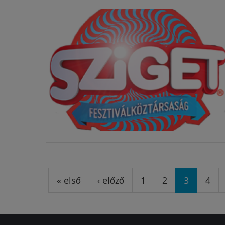
Oldalak
« első
‹ előző
1
2
3
4