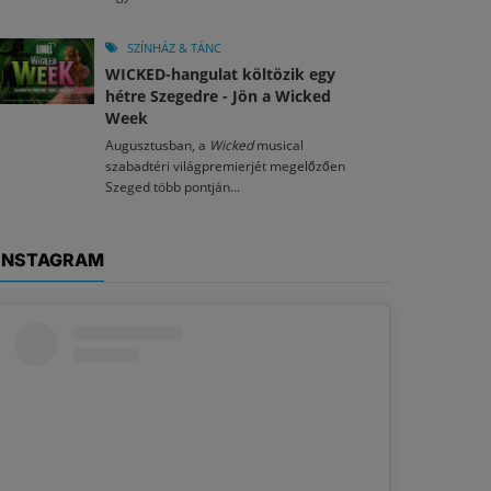
SZÍNHÁZ & TÁNC
WICKED-hangulat költözik egy
hétre Szegedre - Jön a Wicked
Week
Augusztusban, a
Wicked
musical
szabadtéri világpremierjét megelőzően
Szeged több pontján...
INSTAGRAM