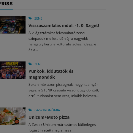
FRISS
ZENE
Visszaszámlálás indul: -1, 0, Sziget!
A világsztárokat felvonultató zenei
színpadok mellett idén újra nagyobb
hangsúly kerül a kulturális sokszínűségre
és a...
ZENE
Punkok, időutazók és
megmondók
Sokan már azon picsognak, hogy itt a nyár
vége, a STENK csapata viszont úgy döntött,
erről tudomást sem vesz, inkább bölcsen...
GASZTRONÓMIA
Unicum+Moto pizza
A Zwack Unicum már számos különleges
fogást ihletett meg a hazai