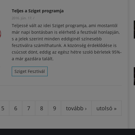
Teljes a Sziget programja
2016. jún. 17.
/
Teljessé vált az idei Sziget programja, ami mostantól
már napi bontásban is elérhető a fesztivál honlapján,
s a jelek szerint minden eddiginél színesebb
fesztiválra számíthatunk. A közönség érdeklődése is
csúcsot dönt, eddig az egész hétre szoló bérletek 95%-
a már gazdára talált.
Sziget Fesztivál
5
6
7
8
9
tovább ›
utolsó »