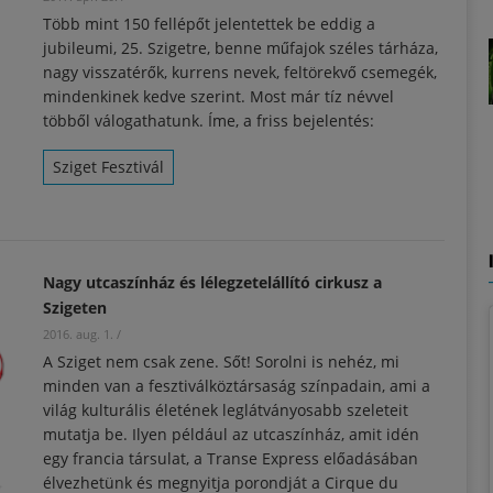
Több mint 150 fellépőt jelentettek be eddig a
jubileumi, 25. Szigetre, benne műfajok széles tárháza,
nagy visszatérők, kurrens nevek, feltörekvő csemegék,
mindenkinek kedve szerint. Most már tíz névvel
többől válogathatunk. Íme, a friss bejelentés:
Sziget Fesztivál
Nagy utcaszínház és lélegzetelállító cirkusz a
Szigeten
2016. aug. 1.
/
A Sziget nem csak zene. Sőt! Sorolni is nehéz, mi
minden van a fesztiválköztársaság színpadain, ami a
világ kulturális életének leglátványosabb szeleteit
mutatja be. Ilyen például az utcaszínház, amit idén
egy francia társulat, a Transe Express előadásában
élvezhetünk és megnyitja porondját a Cirque du