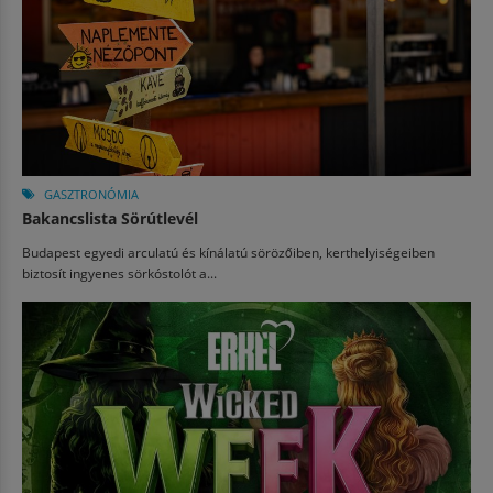
GASZTRONÓMIA
Bakancslista Sörútlevél
Budapest egyedi arculatú és kínálatú sörözőiben, kerthelyiségeiben
biztosít ingyenes sörkóstolót a...