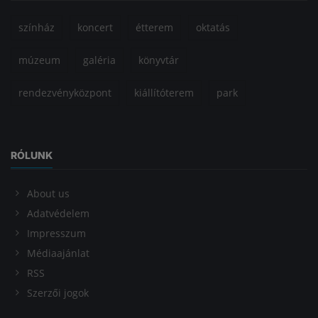
színház
koncert
étterem
oktatás
múzeum
galéria
könyvtár
rendezvényközpont
kiállítóterem
park
RÓLUNK
About us
Adatvédelem
Impresszum
Médiaajánlat
RSS
Szerzői jogok