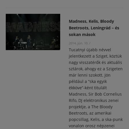
Madness, Kelis, Bloody
Beetroots, Leningrád – és
sokan mások
2014. jún. 10.
/
Tucatnyi újabb névvel
jelentkezett a Sziget, köztük
nagy visszatérők és aktuális
sztárok, ahogy ez a Szigeten
már lenni szokott. Jön
például a “ska egyik
ékköve”-ként titulált
Madness, Sir Bob Cornelius
Rifo, DJ elektronikus zenei
projektje, a The Bloody
Beetroots, az amerikai
popcsillag, Kelis, a ska-punk
vonalon orosz népzenei