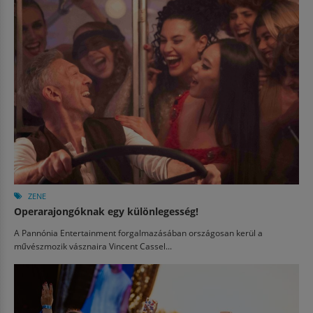
ZENE
Operarajongóknak egy különlegesség!
A Pannónia Entertainment forgalmazásában országosan kerül a
művészmozik vásznaira Vincent Cassel...