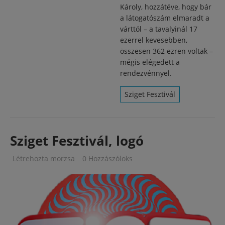
Károly, hozzátéve, hogy bár
a látogatószám elmaradt a
várttól – a tavalyinál 17
ezerrel kevesebben,
összesen 362 ezren voltak –
mégis elégedett a
rendezvénnyel.
Sziget Fesztivál
Sziget Fesztivál, logó
Létrehozta
morzsa
0 Hozzászóloks