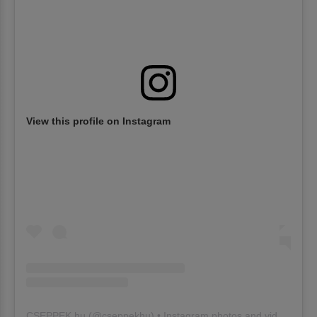
View this profile on Instagram
CSEPPEK.hu
(@
cseppekhu
) • Instagram photos and videos