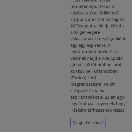
területén épül fel az a
közép-európai űrkiképző
központ, ahol hat ország 51
AXEtronauta-jelöltje közül –
a Sziget végére -
választanak ki országonként
egy-egy aspiránst. A
legrátermettebbek részt
vesznek majd a Axe Apollo
globális űrtáborában, ami
az USA-beli Orlandóban
(Florida) kerül
megrendezésre. Az ott
kiképzett űrhajós-
aspiránsok közül 23-an egy-
egy űrutazást nyernek, hogy
Hősként térhessenek vissza.
Sziget Fesztivál