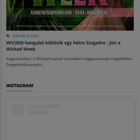
SZÍNHÁZ & TÁNC
WICKED-hangulat költözik egy hétre Szegedre - Jön a
Wicked Week
Augusztusban, a
Wicked
musical szabadtéri világpremierjét megelőzően
Szeged több pontján...
INSTAGRAM