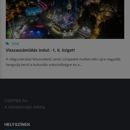
ZENE
Visszaszámlálás indul: -1, 0, Sziget!
A világsztárokat felvonultató zenei színpadok mellett idén újra nagyobb
hangsúly kerül a kulturális sokszínűségre és a...
CSEPPEK.hu
A mindennapi média
HELYSZÍNEK