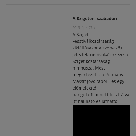
A Szigeten, szabadon
2013. ápr. 27.
/
A Sziget
Fesztiválköztársaság
kikiáltásakor a szervezők
jelezték, nemsoká’ érkezik a
Sziget köztársaság
himnusza. Most
megérkezett - a Punnany
Massif jóvoltából – és egy
előmelegítő
hangulatfilmmel illusztrálva
itt hallható és látható: