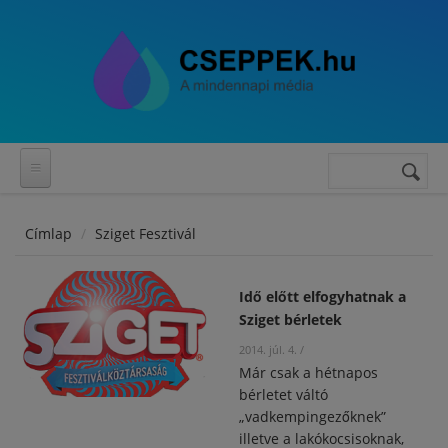
Ugrás a tartalomra
Keresés
Keresés
űrlap
Címlap
Sziget Fesztivál
Idő előtt elfogyhatnak a
Sziget bérletek
2014. júl. 4.
/
Már csak a hétnapos
bérletet váltó
„vadkempingezőknek”
illetve a lakókocsisoknak,