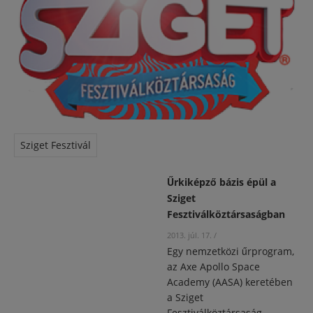
Sziget Fesztivál
Űrkiképző bázis épül a
Sziget
Fesztiválköztársaságban
2013. júl. 17.
/
Egy nemzetközi űrprogram,
az Axe Apollo Space
Academy (AASA) keretében
a Sziget
Fesztiválköztársaság