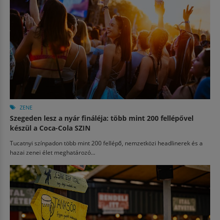
ZENE
Szegeden lesz a nyár fináléja: több mint 200 fellépővel
készül a Coca-Cola SZIN
Tucatnyi színpadon több mint 200 fellépő, nemzetközi headlinerek és a
hazai zenei élet meghatározó...