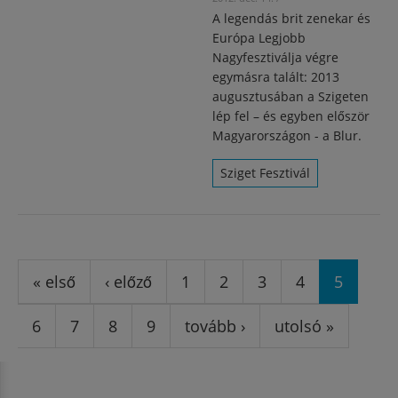
A legendás brit zenekar és
Európa Legjobb
Nagyfesztiválja végre
egymásra talált: 2013
augusztusában a Szigeten
lép fel – és egyben először
Magyarországon - a Blur.
Sziget Fesztivál
Oldalak
« első
‹ előző
1
2
3
4
5
6
7
8
9
tovább ›
utolsó »