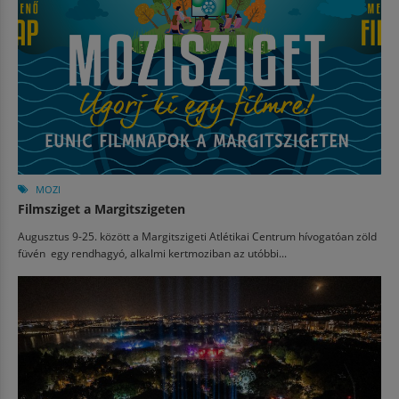
MOZI
Filmsziget a Margitszigeten
Augusztus 9-25. között a Margitszigeti Atlétikai Centrum hívogatóan zöld
füvén egy rendhagyó, alkalmi kertmoziban az utóbbi...