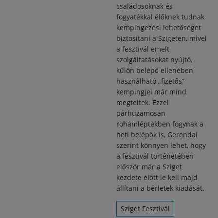
családosoknak és
fogyatékkal élőknek tudnak
kempingezési lehetőséget
biztosítani a Szigeten, mivel
a fesztivál emelt
szolgáltatásokat nyújtó,
külön belépő ellenében
használható „fizetős”
kempingjei már mind
megteltek. Ezzel
párhuzamosan
rohamléptekben fogynak a
heti belépők is, Gerendai
szerint könnyen lehet, hogy
a fesztivál történetében
először már a Sziget
kezdete előtt le kell majd
állítani a bérletek kiadását.
Sziget Fesztivál