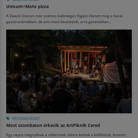
Unicum+Moto pizza
A Zwack Unicum már számos különleges fogást ihletett meg a hazai
gasztronómiában, de ami most következik, arra garantáltan...
KÉPZŐMŰVÉSZET
Most szombaton érkezik az ArtPiknik Cered
Egy napra megnyílnak a műtermek, életre kelnek a kiállítások, koncert,