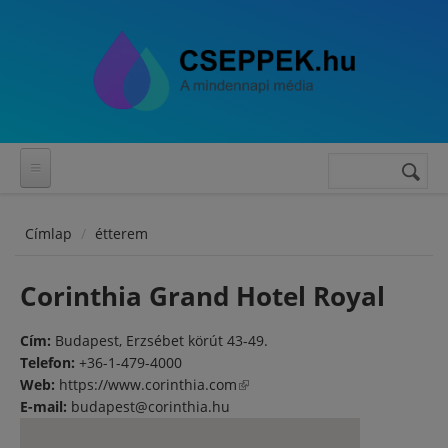
Ugrás a tartalomra
Keresés
Keresés
űrlap
Címlap
étterem
Corinthia Grand Hotel Royal
Cím:
Budapest, Erzsébet körút 43-49.
Telefon:
+36-1-479-4000
Web:
https://www.corinthia.com
(külső hivatkozás)
E-mail:
budapest@corinthia.hu