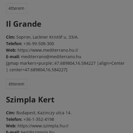
étterem
Il Grande
Cím:
Sopron, Lackner Kristóf u. 33/A.
Telefon:
+36-99-508-300
Web:
https://www.mediterrano.hu
(külső hivatkozás)
E-mail:
mediterrano@mediterrano.hu
[gmap markers=purple::47.689804,16.584227 |align=Center
| center=47.689804,16.584227]
étterem
Szimpla Kert
Cím:
Budapest, Kazinczy utca 14.
Telefon:
+36-1-352-4198
Web:
https://www.szimpla.hu
(külső hivatkozás)
E-mail:
kert@szimpla.hu