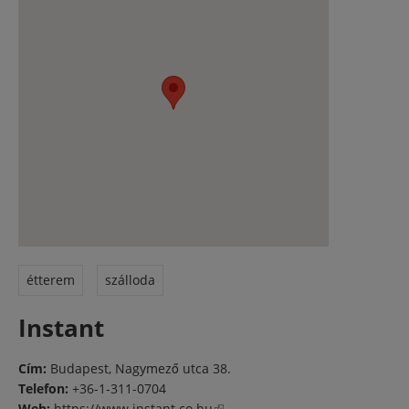
étterem
szálloda
Instant
Cím:
Budapest, Nagymező utca 38.
Telefon:
+36-1-311-0704
Web:
https://www.instant.co.hu
(külső hivatkozás)