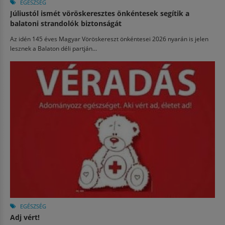
EGÉSZSÉG
Júliustól ismét vöröskeresztes önkéntesek segítik a
balatoni strandolók biztonságát
Az idén 145 éves Magyar Vöröskereszt önkéntesei 2026 nyarán is jelen
lesznek a Balaton déli partján...
EGÉSZSÉG
Adj vért!