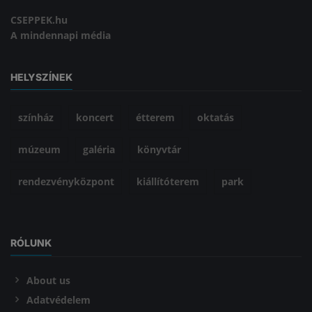
CSEPPEK.hu
A mindennapi média
HELYSZÍNEK
színház
koncert
étterem
oktatás
múzeum
galéria
könyvtár
rendezvényközpont
kiállítóterem
park
RÓLUNK
About us
Adatvédelem