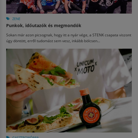
ZENE
Punkok, időutazók és megmondók
Sokan már azon picsognak, hogy itt a nyár vége, a STENK csapata viszont
úgy döntött, erről tudomást sem vesz, inkább bölcsen...
GASZTRONÓMIA