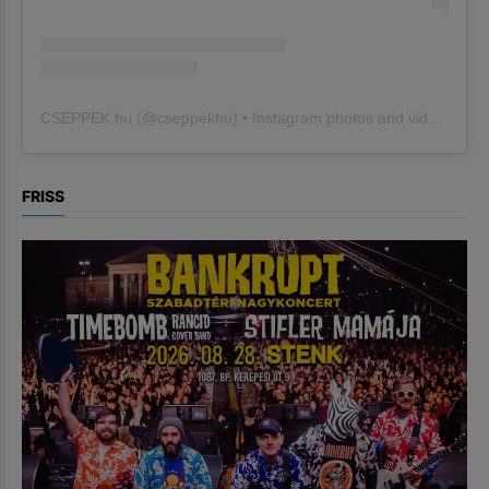
CSEPPEK.hu
(@
cseppekhu
) • Instagram photos and videos
FRISS