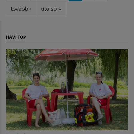
tovább ›
utolsó »
HAVI TOP