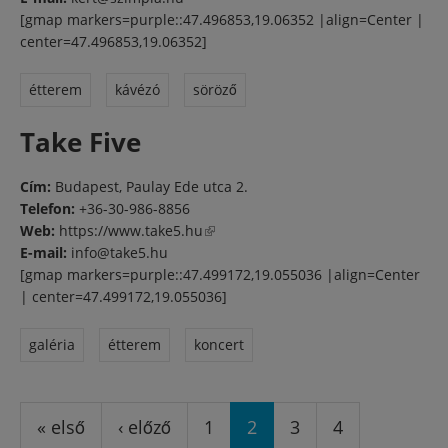
[gmap markers=purple::47.496853,19.06352 |align=Center |
center=47.496853,19.06352]
étterem
kávézó
söröző
Take Five
Cím:
Budapest, Paulay Ede utca 2.
Telefon:
+36-30-986-8856
Web:
https://www.take5.hu
(külső hivatkozás)
E-mail:
info@take5.hu
[gmap markers=purple::47.499172,19.055036 |align=Center
| center=47.499172,19.055036]
galéria
étterem
koncert
Oldalak
« első
‹ előző
1
2
3
4