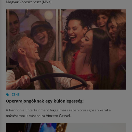
Magyar Vöröskereszt (MVK)...
ZENE
Operarajongóknak egy különlegesség!
A Pannónia Entertainment forgalmazásában országosan kerül a
művészmozik vásznaira Vincent Cassel...