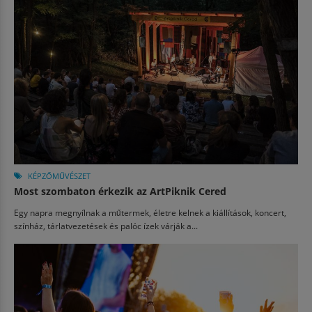
KÉPZŐMŰVÉSZET
Most szombaton érkezik az ArtPiknik Cered
Egy napra megnyílnak a műtermek, életre kelnek a kiállítások, koncert,
színház, tárlatvezetések és palóc ízek várják a...