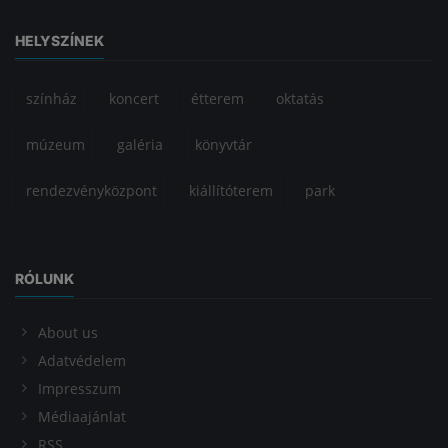
HELYSZÍNEK
színház
koncert
étterem
oktatás
múzeum
galéria
könyvtár
rendezvényközpont
kiállítóterem
park
RÓLUNK
About us
Adatvédelem
Impresszum
Médiaajánlat
RSS