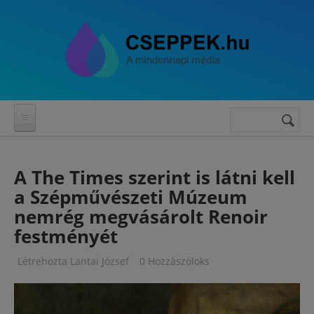
Ugrás a tartalomra
Keresés
Keresés
űrlap
A The Times szerint is látni kell
a Szépművészeti Múzeum
nemrég megvásárolt Renoir
festményét
Létrehozta
Lantai József
0 Hozzászóloks