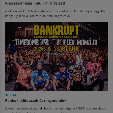
Visszaszámlálás indul: -1, 0, Sziget!
A világsztárokat felvonultató zenei színpadok mellett idén újra nagyobb
hangsúly kerül a kulturális sokszínűségre és a...
ZENE
Punkok, időutazók és megmondók
Sokan már azon picsognak, hogy itt a nyár vége, a STENK csapata viszont
úgy döntött, erről tudomást sem vesz, inkább bölcsen...