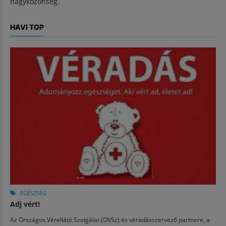
nagyközönség.
HAVI TOP
EGÉSZSÉG
Adj vért!
Az Országos Vérellátó Szolgálat (OVSz) és véradásszervező partnere, a