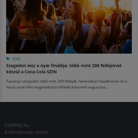
ZENE
Szegeden lesz a nyár fináléja: több mint 200 fellépővel
készül a Coca-Cola SZIN
Tucatnyi színpadon több mint 200 fellépő, nemzetközi headlinerek és a
hazai zenei élet meghatározó előadói érkeznek augusztus...
CSEPPEK.hu
A mindennapi média