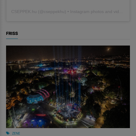
CSEPPEK.hu
(@
cseppekhu
) • Instagram photos and videos
FRISS
ZENE