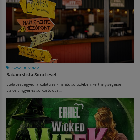
GASZTRONÓMIA
Bakancslista Sörútlevél
Budapest egyedi arculatú és kínálatú sörözőiben, kerthelyiségeiben
biztosít ingyenes sörkóstolót a...