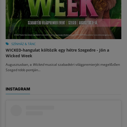
SZÍNHÁZ & TÁNC
WICKED-hangulat költözik egy hétre Szegedre - Jön a
Wicked Week
Augusztusban, a
Wicked
musical szabadtéri világpremierjét megelőzően
Szeged több pontján...
INSTAGRAM