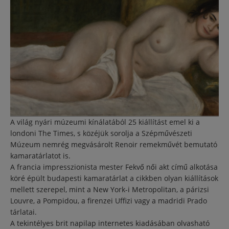
A világ nyári múzeumi kínálatából 25 kiállítást emel ki a
londoni The Times, s közéjük sorolja a Szépművészeti
Múzeum nemrég megvásárolt Renoir remekművét bemutató
kamaratárlatot is.
A francia impresszionista mester Fekvő női akt című alkotása
köré épült budapesti kamaratárlat a cikkben olyan kiállítások
mellett szerepel, mint a New York-i Metropolitan, a párizsi
Louvre, a Pompidou, a firenzei Uffizi vagy a madridi Prado
tárlatai.
A tekintélyes brit napilap internetes kiadásában olvasható