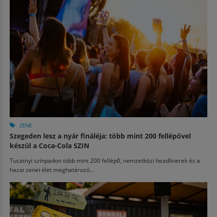
ZENE
Szegeden lesz a nyár fináléja: több mint 200 fellépővel
készül a Coca-Cola SZIN
Tucatnyi színpadon több mint 200 fellépő, nemzetközi headlinerek és a
hazai zenei élet meghatározó...