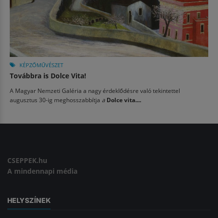
KÉPZŐMŰVÉSZET
Továbbra is Dolce Vita!
A Magyar Nemzeti Galéria a nagy érdeklődésre való tekintettel
augusztus 30-ig meghosszabbítja
a
Dolce vita....
CSEPPEK.hu
A mindennapi média
HELYSZÍNEK