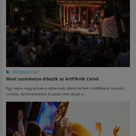
KÉPZŐMŰVÉSZET
Most szombaton érkezik az ArtPiknik Cered
Egy napra megnyílnak a műtermek, életre kelnek a kiállítások, koncert,
színház, tárlatvezetések és palóc ízek várják a...