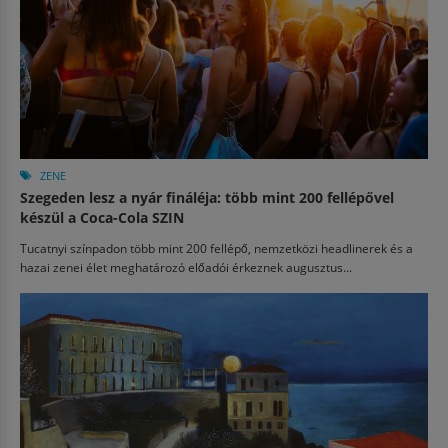
ZENE
Szegeden lesz a nyár fináléja: több mint 200 fellépővel
készül a Coca-Cola SZIN
Tucatnyi színpadon több mint 200 fellépő, nemzetközi headlinerek és a
hazai zenei élet meghatározó előadói érkeznek augusztus...