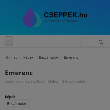
Ugrás a tartalomra
Keresés
Keresés
űrlap
Címlap
Képek
Beszámolók
Emerenc
Emerenc
Létrehozta
Kovács Eszter Málna
0 Hozzászóloks
Képek:
Beszámolók