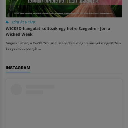
SZÍNHÁZ & TÁNC
WICKED-hangulat költözik egy hétre Szegedre - Jön a
Wicked Week
Augusztusban, a
Wicked
musical szabadtéri világpremierjét megelőzően
Szeged több pontján...
INSTAGRAM