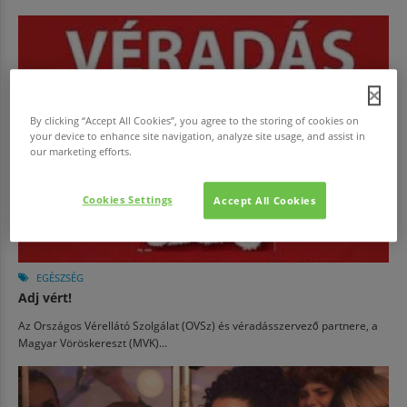
By clicking “Accept All Cookies”, you agree to the storing of cookies on
your device to enhance site navigation, analyze site usage, and assist in
our marketing efforts.
Cookies Settings
Accept All Cookies
EGÉSZSÉG
Adj vért!
Az Országos Vérellátó Szolgálat (OVSz) és véradásszervező partnere, a
Magyar Vöröskereszt (MVK)...