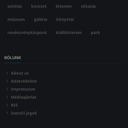
színház
koncert
étterem
oktatás
múzeum
galéria
könyvtár
rendezvényközpont
kiállítóterem
park
RÓLUNK
About us
Adatvédelem
Impresszum
Médiaajánlat
RSS
Szerzői jogok