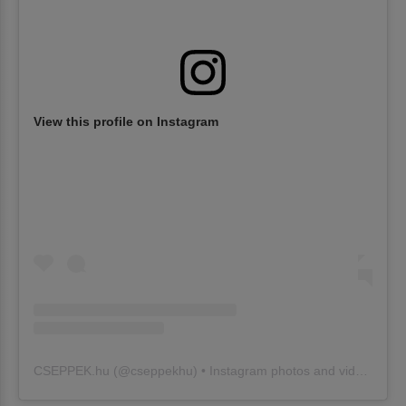
View this profile on Instagram
CSEPPEK.hu
(@
cseppekhu
) • Instagram photos and videos