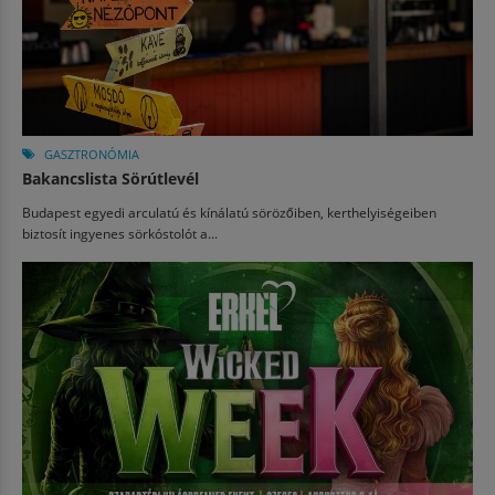
GASZTRONÓMIA
Bakancslista Sörútlevél
Budapest egyedi arculatú és kínálatú sörözőiben, kerthelyiségeiben
biztosít ingyenes sörkóstolót a...