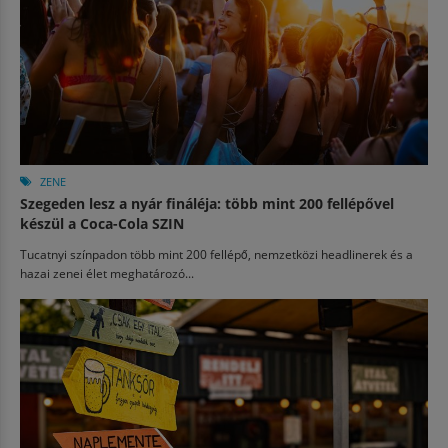
ZENE
Szegeden lesz a nyár fináléja: több mint 200 fellépővel
készül a Coca-Cola SZIN
Tucatnyi színpadon több mint 200 fellépő, nemzetközi headlinerek és a
hazai zenei élet meghatározó...