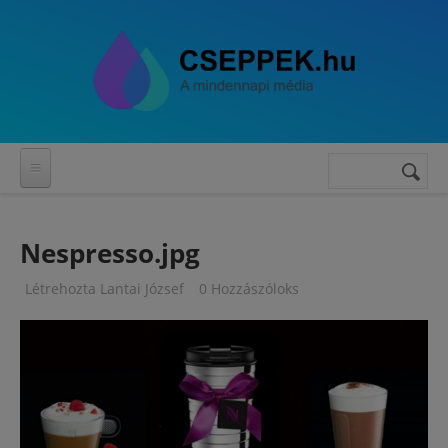
Ugrás a tartalomra
Keresés
Keresés
űrlap
Nespresso.jpg
Létrehozta
Lantai József
0 Hozzászóloks