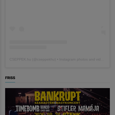
CSEPPEK.hu
(@
cseppekhu
) • Instagram photos and videos
FRISS