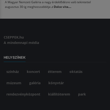
A Magyar Nemzeti Galéria a nagy érdeklődésre való tekintettel
augusztus 30-ig meghosszabbítja
a
Dolce vita....
CSEPPEK.hu
A mindennapi média
HELYSZÍNEK
színház
koncert
étterem
oktatás
múzeum
galéria
könyvtár
rendezvényközpont
kiállítóterem
park