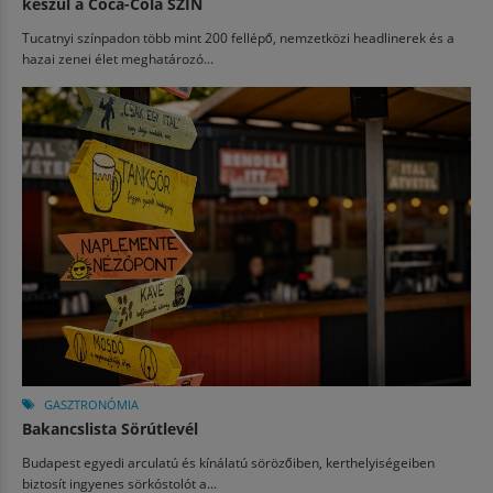
készül a Coca-Cola SZIN
Tucatnyi színpadon több mint 200 fellépő, nemzetközi headlinerek és a
hazai zenei élet meghatározó...
GASZTRONÓMIA
Bakancslista Sörútlevél
Budapest egyedi arculatú és kínálatú sörözőiben, kerthelyiségeiben
biztosít ingyenes sörkóstolót a...