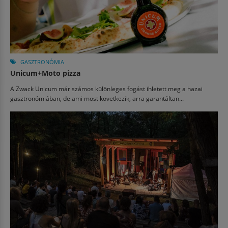
GASZTRONÓMIA
Unicum+Moto pizza
A Zwack Unicum már számos különleges fogást ihletett meg a hazai
gasztronómiában, de ami most következik, arra garantáltan...