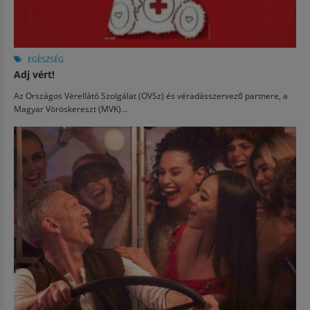
EGÉSZSÉG
Adj vért!
Az Országos Vérellátó Szolgálat (OVSz) és véradásszervező partnere, a
Magyar Vöröskereszt (MVK)...