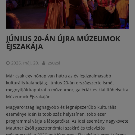
JÚNIUS 20-ÁN ÚJRA MÚZEUMOK
ÉJSZAKÁJA
2026. máj. 20.
zsuzsi
Már csak egy hónap van hátra az év legizgalmasabb
kulturális kalandjáig. Június 20-án országszerte ismét
megnyitják kapuikat a múzeumok, galériák és kiállítóhelyek a
Múzeumok Éjszakáján.
Magyarország legnagyobb és legnépszerűbb kulturális
eseménye idén is több száz helyszínen, több ezer
programmal várja a látogatókat. Az idei esemény nagykövete
Mautner Zsófi gasztronómiai szakíró és televíziós
műsorvezető, a 2026-os Múzeumok Éjszakája kiemelt városa