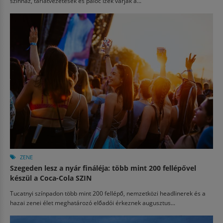
színház, tárlatvezetések és palóc ízek várják a...
ZENE
Szegeden lesz a nyár fináléja: több mint 200 fellépővel
készül a Coca-Cola SZIN
Tucatnyi színpadon több mint 200 fellépő, nemzetközi headlinerek és a
hazai zenei élet meghatározó előadói érkeznek augusztus...