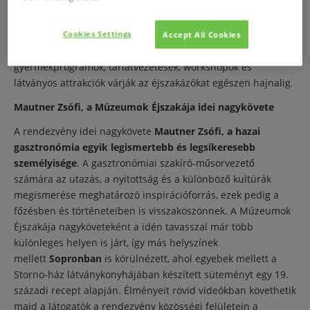
kiállítóterek a Múzeumok Éjszakájára; a nyár legrövidebb
éjszakáján idén is számos különleges és megismételhetetlen
élmény vár majd a látogatókra. Koncertek,
Cookies Settings
Accept All Cookies
gasztroesemények, interaktív élmények, családi- és
gyermekprogramok, tárlatvezetések, workshopok és
látványos attrakciók várják az éjszakázókat egészen hajnalig.
Mautner Zsófi, a Múzeumok Éjszakája idei nagykövete
A rendezvény idei nagykövete
Mautner Zsófi, a hazai
gasztronómia egyik legismertebb és legsikeresebb
személyisége
. A gasztronómiai szakíró-műsorvezető
számára az utazás, a nyitottság és a különböző kultúrák
megismerése meghatározó inspirációforrás, ezek pedig a
főzésben és történeteiben is visszaköszönnek. A Múzeumok
Éjszakája nagyköveteként a idén tavasszal már több
különleges helyen is járt, így más helyszínek
mellett
Sopronban
is körülnézett, ahol egyebek mellett a
Storno-ház látványkonyhájában készített süteményt egy 19.
századi recept alapján. Élményeit rövid videókban követhetik
majd a látogatók a rendezvény közösségi felületein a