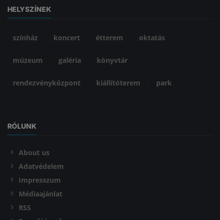
HELYSZÍNEK
színház
koncert
étterem
oktatás
múzeum
galéria
könyvtár
rendezvényközpont
kiállítóterem
park
RÓLUNK
About us
Adatvédelem
Impresszum
Médiaajánlat
RSS