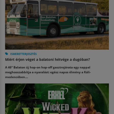
ISMERETTERJESZTÉS
Miért érjen véget a balatoni hétvége a dugóban?
A 46° Balaton új hop-on hop-off gasztrojárata egy nappal
meghosszabbítja a nyaralást: egész napos élmény a Káli-
medencében....