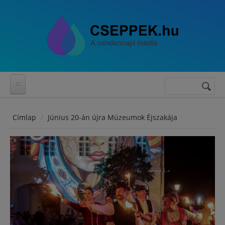
Ugrás a tartalomra
Keresés
Keresés
űrlap
Címlap
Június 20-án újra Múzeumok Éjszakája