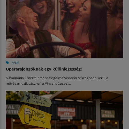
ZENE
Operarajongóknak egy különlegesség!
A Pannónia Entertainment forgalmazásában országosan kerül a
művészmozik vásznaira Vincent Cassel...