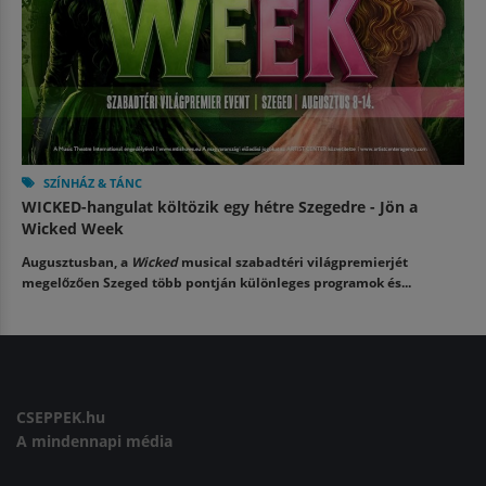
SZÍNHÁZ & TÁNC
WICKED-hangulat költözik egy hétre Szegedre - Jön a
Wicked Week
Augusztusban, a
Wicked
musical szabadtéri világpremierjét
megelőzően Szeged több pontján különleges programok és...
CSEPPEK.hu
A mindennapi média