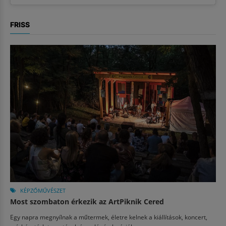
FRISS
KÉPZŐMŰVÉSZET
Most szombaton érkezik az ArtPiknik Cered
Egy napra megnyílnak a műtermek, életre kelnek a kiállítások, koncert,