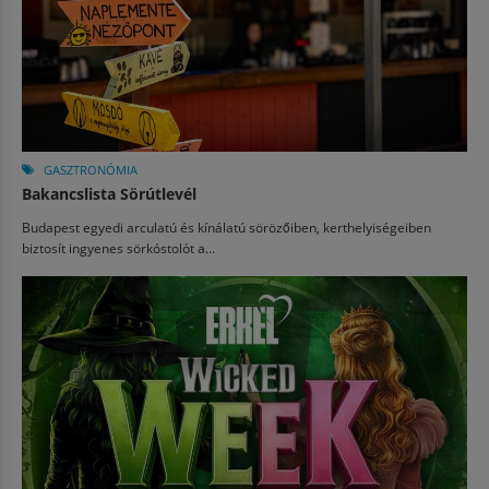
GASZTRONÓMIA
Bakancslista Sörútlevél
Budapest egyedi arculatú és kínálatú sörözőiben, kerthelyiségeiben
biztosít ingyenes sörkóstolót a...