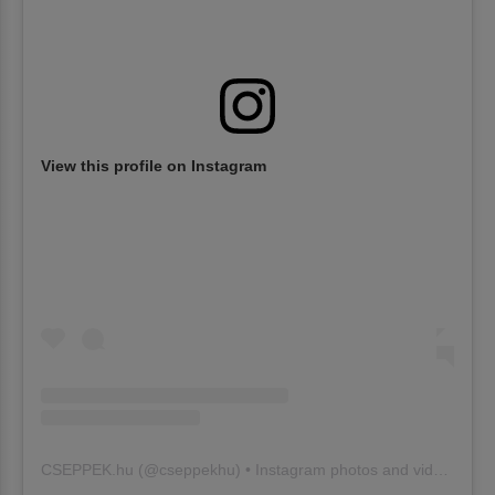
View this profile on Instagram
CSEPPEK.hu
(@
cseppekhu
) • Instagram photos and videos