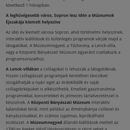
következő 1 hónapban.
A leghűségesebb város, Sopron lesz idén a Múzeumok
Éjszakája kiemelt helyszíne
Az idei év kiemelt városa Sopron, ahol történelmi helyszínek,
interaktív kiállítások és különleges programok várják majd a
látogatókat. A Múzeumnegyed, a Tűztorony, a Lenck-villa,
vagy a Központi Bányászati Múzeum egyaránt csatlakozik a
programsorozathoz.
A Lenck-villában
a csillagokat is lehozzák a látogatóknak,
hiszen csillagászati programjaik keretében távcsővel
vizsgálhatják a nyári eget az érdeklődők és saját
csillagtérképüket is elkészíthetik. Emellett gasztronómiai
programokkal, koncertekkel és jelmezes tárlatvezetéssel is
készülnek. A
Központi Bányászati Múzeum
interaktív
kalandokat kínál, mint például az élménybánya csillével és
bányászsisakkal, és számos izgalmas, kipróbálható
eszközzel. A
Múzeumnegyed
állandó kiállítások mellett az
1790-es éveket idéző látványsütésen is részt vehet a