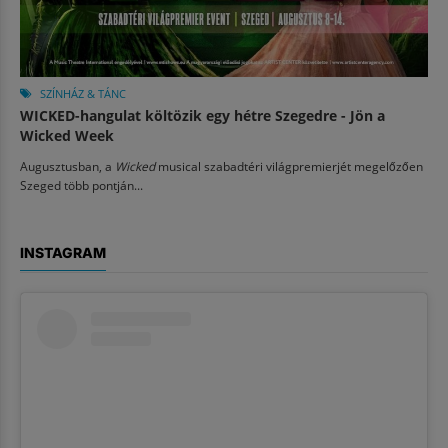
SZÍNHÁZ & TÁNC
WICKED-hangulat költözik egy hétre Szegedre - Jön a
Wicked Week
Augusztusban, a
Wicked
musical szabadtéri világpremierjét megelőzően
Szeged több pontján...
INSTAGRAM