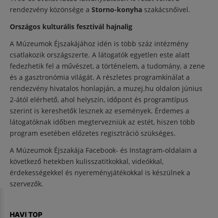
rendezvény közönsége a
Storno-konyha
szakácsnőivel.
Országos kulturális fesztivál hajnalig
A Múzeumok Éjszakájához idén is több száz intézmény
csatlakozik országszerte. A látogatók egyetlen este alatt
fedezhetik fel a művészet, a történelem, a tudomány, a zene
és a gasztronómia világát. A részletes programkínálat a
rendezvény hivatalos honlapján, a muzej.hu oldalon június
2-ától elérhető, ahol helyszín, időpont és programtípus
szerint is kereshetők lesznek az események. Érdemes a
látogatóknak időben megtervezniük az estét, hiszen több
program esetében előzetes regisztráció szükséges.
A Múzeumok Éjszakája Facebook- és Instagram-oldalain a
következő hetekben kulisszatitkokkal, videókkal,
érdekességekkel és nyereményjátékokkal is készülnek a
szervezők.
HAVI TOP