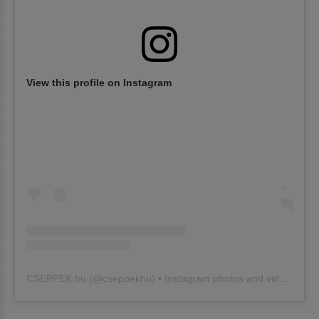
View this profile on Instagram
CSEPPEK.hu
(@
cseppekhu
) • Instagram photos and videos