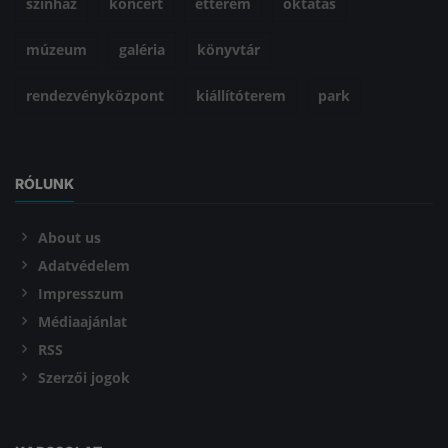
színház
koncert
étterem
oktatás
múzeum
galéria
könyvtár
rendezvényközpont
kiállítóterem
park
RÓLUNK
About us
Adatvédelem
Impresszum
Médiaajánlat
RSS
Szerzői jogok