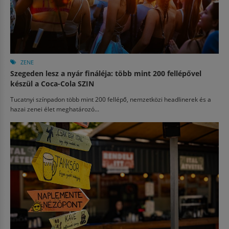
ZENE
Szegeden lesz a nyár fináléja: több mint 200 fellépővel
készül a Coca-Cola SZIN
Tucatnyi színpadon több mint 200 fellépő, nemzetközi headlinerek és a
hazai zenei élet meghatározó...