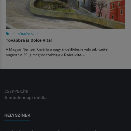
KÉPZŐMŰVÉSZET
Továbbra is Dolce Vita!
A Magyar Nemzeti Galéria a nagy érdeklődésre való tekintettel
augusztus 30-ig meghosszabbítja
a
Dolce vita....
CSEPPEK.hu
A mindennapi média
HELYSZÍNEK