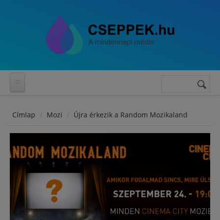
Ugrás a tartalomra
Keresés
Keresés
űrlap
Címlap
Mozi
Újra érkezik a Random Mozikaland