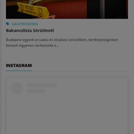
GASZTRONÓMIA
Bakancslista Sörútlevél
Budapest egyedi arculatú és kínálatú sörözőiben, kerthelyiségeiben
biztosít ingyenes sörkóstolót a...
INSTAGRAM