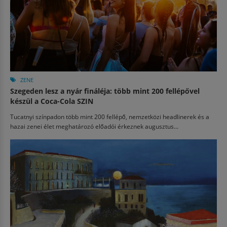
ZENE
Szegeden lesz a nyár fináléja: több mint 200 fellépővel
készül a Coca-Cola SZIN
Tucatnyi színpadon több mint 200 fellépő, nemzetközi headlinerek és a
hazai zenei élet meghatározó előadói érkeznek augusztus...