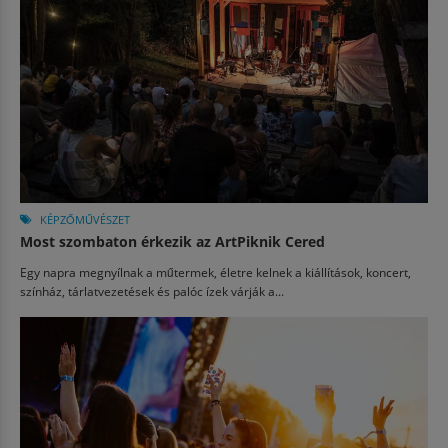
KÉPZŐMŰVÉSZET
Most szombaton érkezik az ArtPiknik Cered
Egy napra megnyílnak a műtermek, életre kelnek a kiállítások, koncert,
színház, tárlatvezetések és palóc ízek várják a...