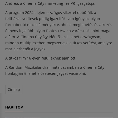
Andrea, a Cinema City marketing- és PR-igazgatója.
A program 2024 elején országos sikerrel debütált, a
teltházas vetítések pedig igazolták: van igény az olyan
formabontó mozis élményekre, ahol a meglepetés és a közös
élmény legalább olyan fontos része a varázsnak, mint maga
a film. A Cinema City így idén ősszel ismét országosan,
minden multiplexében megszervezi a titkos vetítést, amelyre
már elérhetők a jegyek.
A titkos film 16 éven felülieknek ajánlott.
A Random Mozikalandra limitált számban a
Cinema City
honlapján
(külső hivatkozás)
lehet előzetesen jegyet vásárolni.
Címlap
HAVI TOP