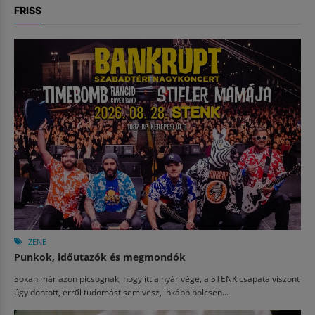
FRISS
ZENE
Punkok, időutazók és megmondók
Sokan már azon picsognak, hogy itt a nyár vége, a STENK csapata viszont
úgy döntött, erről tudomást sem vesz, inkább bölcsen...