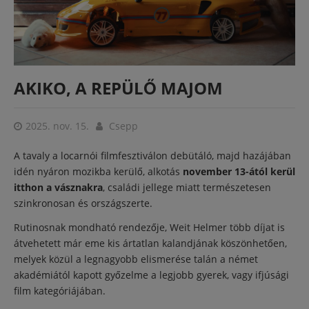
AKIKO, A REPÜLŐ MAJOM
2025. nov. 15.
Csepp
A tavaly a locarnói filmfesztiválon debütáló, majd hazájában
idén nyáron mozikba kerülő, alkotás
november 13-ától kerül
itthon a vásznakra
, családi jellege miatt természetesen
szinkronosan és országszerte.
Rutinosnak mondható rendezője, Weit Helmer több díjat is
átvehetett már eme kis ártatlan kalandjának köszönhetően,
melyek közül a legnagyobb elismerése talán a német
akadémiától kapott győzelme a legjobb gyerek, vagy ifjúsági
film kategóriájában.