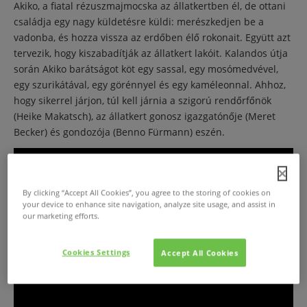
Akiko, a fiatal rézuszmajmocska az állatkertben él, de ottani
családja egy nagy küldetésre küldi: merészkedjen be a
vadonba, és hozza vissza az erdőben élő rokonait. Együtt azt
tervezik, hogy kiszabadítják az állatkert lakóit. Kalandos útja
során Akiko barátságot köt egy sassal, egy mosómedvével,
egy szurikátával, egy görénnyel és egy kaméleonnal. Ahhoz,
hogy sikerrel járjon, túl kell járnia a szigorú rendőrfőnök
(Heike Makatsch), az állatkert gonosz igazgatónője (Meret
Becker) és gondozója (Benno Fürmann) eszén.
By clicking “Accept All Cookies”, you agree to the storing of cookies on
your device to enhance site navigation, analyze site usage, and assist in
our marketing efforts.
Cookies Settings
Accept All Cookies