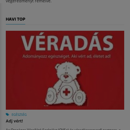
végeredményt remélve.
HAVI TOP
EGÉSZSÉG
Adj vért!
Az Országos Vérellátó Szolgálat (OVSz) és véradásszervező partnere, a