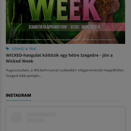
SZÍNHÁZ & TÁNC
WICKED-hangulat költözik egy hétre Szegedre - Jön a
Wicked Week
Augusztusban, a
Wicked
musical szabadtéri világpremierjét megelőzően
Szeged több pontján...
INSTAGRAM