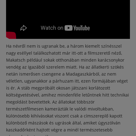
Ha névről nem is ugranak be, a három kiemelt színésszel
nagy eséllyel találkozhatott már itt-ott a filmszerető néző,
Makatsch például sokak otthonában minden karácsonykor
vendég az Igazából szerelem miatt. Ha az állatkerti szökés
netán ismerősen csengene a Madagaszkárból, az nem
véletlen, ugyanakkor a párhuzam itt, ezen formájában véget
is ér. A stáb megpróbált okosan játszani korlátozott
költségvetésével, amihez mindenféle letűntnek hitt technikai
megoldást bevetettek. Az állatokat többször
természetfilmesen kamerázták le valódi mivoltukban,
különösebb kihívásokat viszont csak a címszereplő kapott
különböző mászások és ugrások által, amiket úgyszólván
kaszkadőrként hajtott végre a minél természetesebb