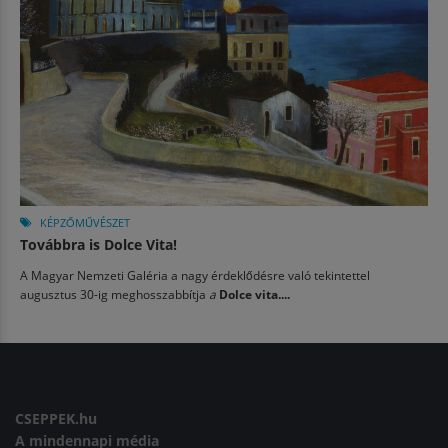
KÉPZŐMŰVÉSZET
Továbbra is Dolce Vita!
A Magyar Nemzeti Galéria a nagy érdeklődésre való tekintettel
augusztus 30-ig meghosszabbítja
a
Dolce vita....
CSEPPEK.hu
A mindennapi média