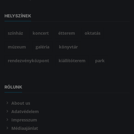
HELYSZÍNEK
színház
koncert
étterem
oktatás
múzeum
galéria
könyvtár
rendezvényközpont
kiállítóterem
park
RÓLUNK
About us
Adatvédelem
Impresszum
Médiaajánlat