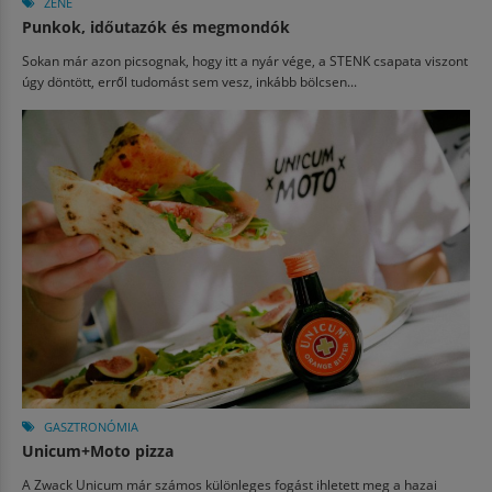
ZENE
Punkok, időutazók és megmondók
Sokan már azon picsognak, hogy itt a nyár vége, a STENK csapata viszont
úgy döntött, erről tudomást sem vesz, inkább bölcsen...
GASZTRONÓMIA
Unicum+Moto pizza
A Zwack Unicum már számos különleges fogást ihletett meg a hazai