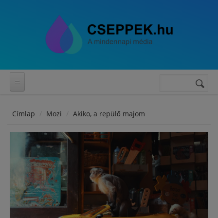
Ugrás a tartalomra
Keresés
Keresés
űrlap
Címlap
Mozi
Akiko, a repülő majom