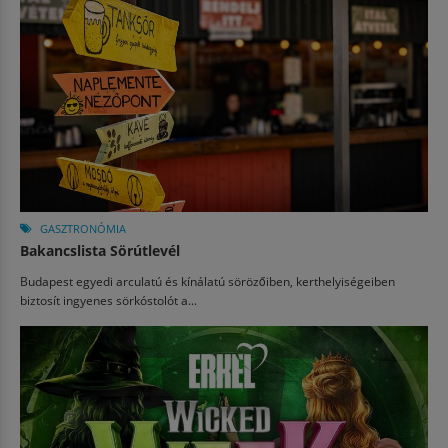
GASZTRONÓMIA
Bakancslista Sörútlevél
Budapest egyedi arculatú és kínálatú sörözőiben, kerthelyiségeiben
biztosít ingyenes sörkóstolót a...