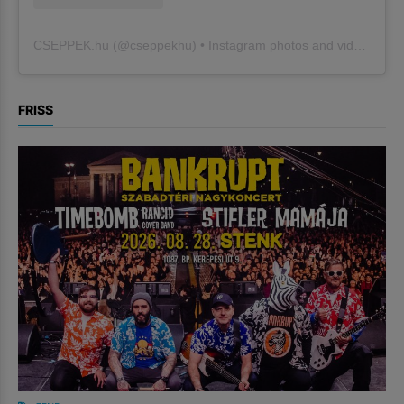
CSEPPEK.hu
(@
cseppekhu
) • Instagram photos and videos
FRISS