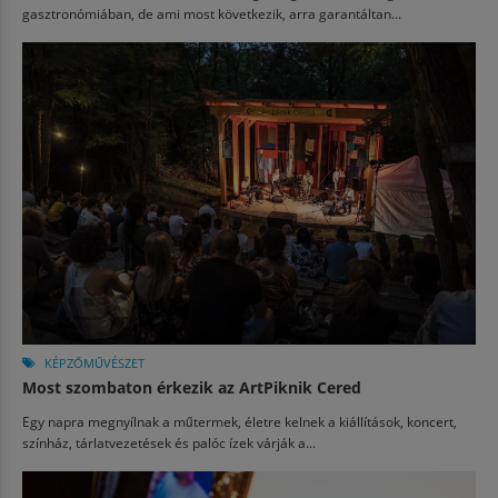
gasztronómiában, de ami most következik, arra garantáltan...
KÉPZŐMŰVÉSZET
Most szombaton érkezik az ArtPiknik Cered
Egy napra megnyílnak a műtermek, életre kelnek a kiállítások, koncert,
színház, tárlatvezetések és palóc ízek várják a...