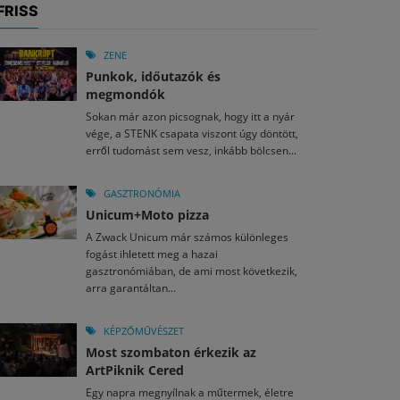
FRISS
ZENE
Punkok, időutazók és
megmondók
Sokan már azon picsognak, hogy itt a nyár
vége, a STENK csapata viszont úgy döntött,
erről tudomást sem vesz, inkább bölcsen...
GASZTRONÓMIA
Unicum+Moto pizza
A Zwack Unicum már számos különleges
fogást ihletett meg a hazai
gasztronómiában, de ami most következik,
arra garantáltan...
KÉPZŐMŰVÉSZET
Most szombaton érkezik az
ArtPiknik Cered
Egy napra megnyílnak a műtermek, életre