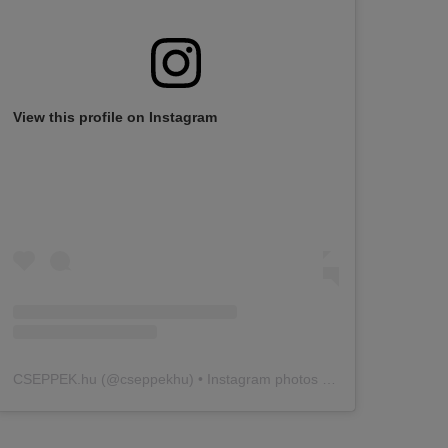
View this profile on Instagram
CSEPPEK.hu
(@
cseppekhu
) • Instagram photos and videos