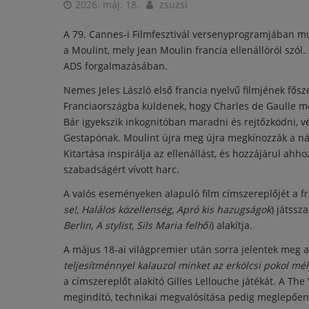
2026. máj. 18.
zsuzsi
A 79. Cannes-i Filmfesztivál versenyprogramjában mut
a Moulint, mely Jean Moulin francia ellenállóról szól
ADS forgalmazásában.
Nemes Jeles László első francia nyelvű filmjének fősze
Franciaországba küldenek, hogy Charles de Gaulle me
Bár igyekszik inkognitóban maradni és rejtőzködni, vé
Gestapónak. Moulint újra meg újra megkínozzák a nác
Kitartása inspirálja az ellenállást, és hozzájárul ahh
szabadságért vívott harc.
A valós eseményeken alapuló film címszereplőjét a fr
se!, Halálos közellenség, Apró kis hazugságok
) játssz
Berlin, A stylist, Sils Maria felhői
) alakítja.
A május 18-ai világpremier után sorra jelentek meg a 
teljesítménnyel kalauzol minket az erkölcsi pokol mé
a címszereplőt alakító Gilles Lellouche játékát. A The
megindító, technikai megvalósítása pedig meglepően 