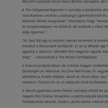
Moulint szadistán kínzó Klaus Barbie szerepére, aki 
A
The Hollywood Reporter
(külső hivatkozás)
szerzője a történelmi drá
macskaköves utcáival, a kanyargó cigarettafüsttel és 
kémnoir-filmek hangulatát.
" Hozzáteszi, hogy "
Nemes 
és tulajdonképpen mi történik, de ezeknek a titkos
elég izgalmas.
"
"[A
Saul fia
] egy új vizuális nyelvet teremtett a kim
mozdult a főszereplő tarkójáról. Ez az új alkotás egy
egyedül a vásznon. Mindkét film magával ragadó, klaus
meg." – olvashatjuk a
The Wrap
(külső hivatkozás)
kritikájában.
A francia produkcióban, de számos magyar szakember
Demangel (
Az Atlantiak, No One Will Know, Én vagy
alkotótársa, Erdély Mátyás, akivel az Oscar-díjas
Saul 
valamint
Türelem
és
Az úr elköszön
című kisfilmeken 
A
Moulin
gyártása során fontos szerepet töltött be az
negatív film hívása, fényelése, a pozitív kópiák készí
Filmlaborban készült. Kovács László senior colorist és