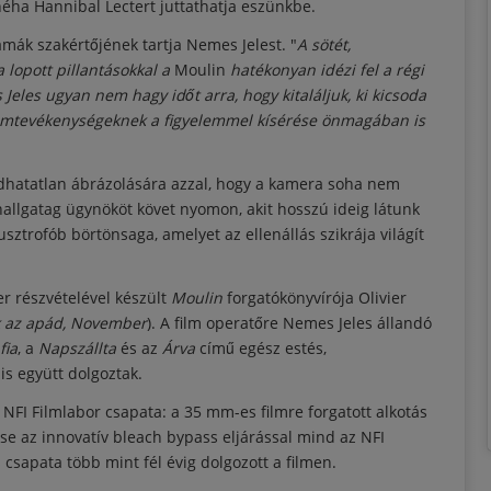
néha Hannibal Lectert juttathatja eszünkbe.
mák szakértőjének tartja Nemes Jelest. "
A sötét,
a lopott pillantásokkal a
Moulin
hatékonyan idézi fel a régi
Jeles ugyan nem hagy időt arra, hogy kitaláljuk, ki kicsoda
 kémtevékenységeknek a figyelemmel kísérése önmagában is
ondhatatlan ábrázolására azzal, hogy a kamera soha nem
 hallgatag ügynököt követ nyomon, akit hosszú ideig látunk
ztrofób börtönsaga, amelyet az ellenállás szikrája világít
 részvételével készült
Moulin
forgatókönyvírója Olivier
ok az apád, November
). A film operatőre Nemes Jeles állandó
fia
, a
Napszállta
és az
Árva
című egész estés,
is együtt dolgoztak.
 NFI Filmlabor csapata: a 35 mm-es filmre forgatott alkotás
tése az innovatív bleach bypass eljárással mind az NFI
 csapata több mint fél évig dolgozott a filmen.