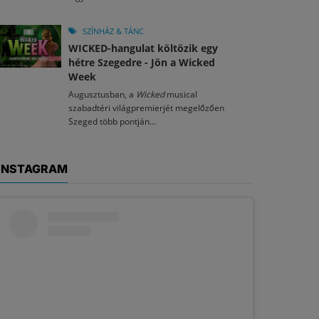
SZÍNHÁZ & TÁNC
WICKED-hangulat költözik egy
hétre Szegedre - Jön a Wicked
Week
Augusztusban, a
Wicked
musical
szabadtéri világpremierjét megelőzően
Szeged több pontján...
INSTAGRAM