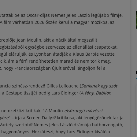
atták be az Oscar-díjas Nemes Jeles László legújabb filmje,
. A film várhatóan 2026 őszén kerül a magyar mozikba, az
replője Jean Moulin, akit a nácik által megszállt
gbízásából egységbe szervezze az ellenállási csapatokat.
gül elárulják, és Lyonban átadják a Klaus Barbie vezette
ik, ám a férfi rendíthetetlen marad és nem törik meg.
oz, hogy Franciaországban újult erővel lángoljon fel a
ancia színész-rendező Gilles Lellouche (
Senkinek egy szót
a, a Gestapo tisztjét pedig Lars Eidinger (
A fény, Babilon
nemzetközi kritikák. "
A
Moulin
elsőrangú művészi
lyére
" – írja a
Screen Daily
(külső hivatkozás)
kritikusa, aki lenyűgözőnek tartja
 Variety
szerint
(külső hivatkozás)
Nemes Jeles László drámája hátborzongató,
hagyományos. Hozzáteszi, hogy Lars Eidinger kiváló a