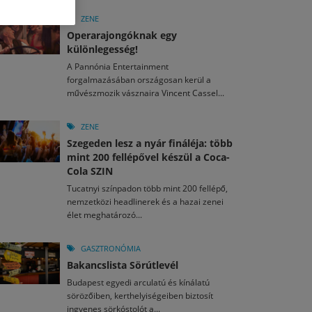
M
2026. MÁJ. 13.
a egy mese: 30 napos mesekihívást indít a Libri
ZENE
2026. JÚL. 29.
2026. JÚL. 15.
Operarajongóknak egy
rkezett a jubileumi Művészetek Völgye – még öt
agyar nézők 10 kedvenc filmje 2026 első félévében
különlegesség!
a kulturális ünnep
A Pannónia Entertainment
M
2026. MÁJ. 11.
2026. JÚL. 3.
forgalmazásában országosan kerül a
ai László kapta az Artisjus Irodalmi Nagydíjat
2026. JÚL. 28.
művészmozik vásznaira Vincent Cassel...
13-án hozzánk is megérkezik a Rocktábor
i Fesztivál 2026
ZENE
Szegeden lesz a nyár fináléja: több
mint 200 fellépővel készül a Coca-
Cola SZIN
Tucatnyi színpadon több mint 200 fellépő,
nemzetközi headlinerek és a hazai zenei
élet meghatározó...
GASZTRONÓMIA
Bakancslista Sörútlevél
Budapest egyedi arculatú és kínálatú
sörözőiben, kerthelyiségeiben biztosít
ingyenes sörkóstolót a...