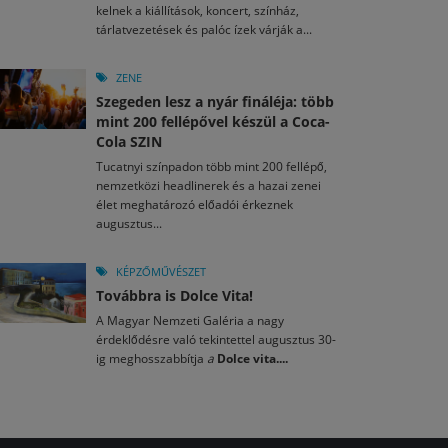
kelnek a kiállítások, koncert, színház,
tárlatvezetések és palóc ízek várják a...
ZENE
Szegeden lesz a nyár fináléja: több
mint 200 fellépővel készül a Coca-
Cola SZIN
Tucatnyi színpadon több mint 200 fellépő,
nemzetközi headlinerek és a hazai zenei
élet meghatározó előadói érkeznek
augusztus...
KÉPZŐMŰVÉSZET
Továbbra is Dolce Vita!
A Magyar Nemzeti Galéria a nagy
érdeklődésre való tekintettel augusztus 30-
ig meghosszabbítja
a
Dolce vita....