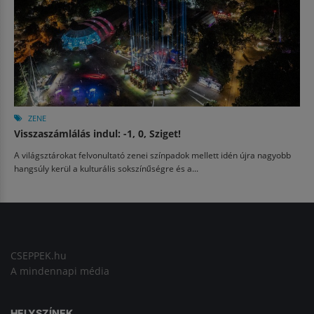
ZENE
Visszaszámlálás indul: -1, 0, Sziget!
A világsztárokat felvonultató zenei színpadok mellett idén újra nagyobb
hangsúly kerül a kulturális sokszínűségre és a...
CSEPPEK.hu
A mindennapi média
HELYSZÍNEK