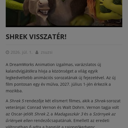
SHREK VISSZATÉR!
2026. júl. 1.
zsuzsi
A DreamWorks Animation izgalmas, varázslatos új
kalandvígjátékra hívja a közönséget a világ egyik
legkedveltebb animációs sorozatának új fejezetével. Az új
film pontosan egy év múlva, 2027. július 1-jén érkezik a
mozikba.
A
Shrek 5
rendezője két elismert filmes, akik a
Shrek
-sorozat
veteránjai: Conrad Vernon és Walt Dohrn. Vernon tagja volt
az Oscar-jelölt
Shrek 2,
a
Madagaszkár 3
és a
Szörnyek az
űrlények ellen
rendezőcsapatának. Emellett az eredeti
változatban ő adta a hangját a rajongókedvenc