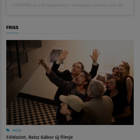
CSEPPEK.hu
(@
cseppekhu
) • Instagram photos and videos
FRISS
MOZI
Földszint, Reisz Gábor új filmje