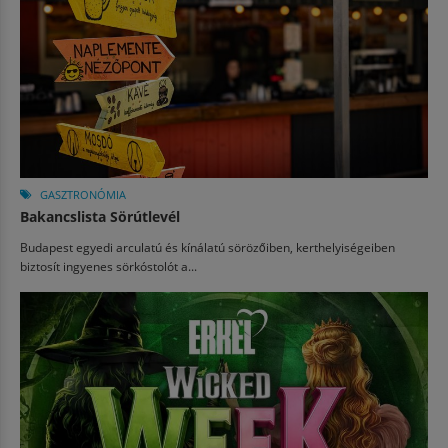
GASZTRONÓMIA
Bakancslista Sörútlevél
Budapest egyedi arculatú és kínálatú sörözőiben, kerthelyiségeiben
biztosít ingyenes sörkóstolót a...