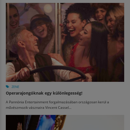
ZENE
Operarajongóknak egy különlegesség!
A Pannónia Entertainment forgalmazásában országosan kerül a
művészmozik vásznaira Vincent Cassel...