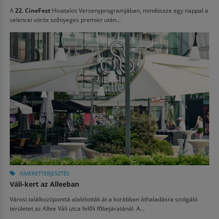
A
22. CineFest
Hivatalos Versenyprogramjában, mindössze egy nappal a
velencei vörös szőnyeges premier után...
ISMERETTERJESZTÉS
Váli-kert az Alleeban
Városi találkozóponttá alakították át a korábban áthaladásra szolgáló
területet az Allee Váli utca felőli főbejáratánál. A...