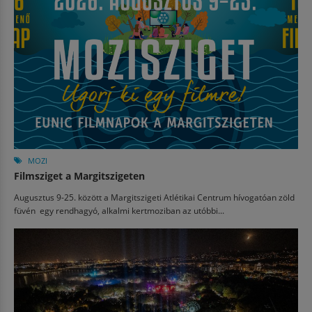
MOZI
Filmsziget a Margitszigeten
Augusztus 9-25. között a Margitszigeti Atlétikai Centrum hívogatóan zöld
füvén egy rendhagyó, alkalmi kertmoziban az utóbbi...