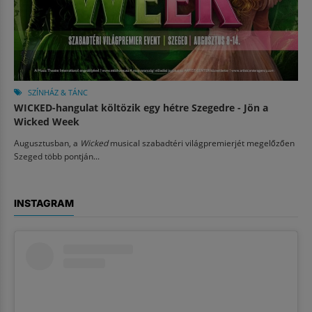
SZÍNHÁZ & TÁNC
WICKED-hangulat költözik egy hétre Szegedre - Jön a
Wicked Week
Augusztusban, a
Wicked
musical szabadtéri világpremierjét megelőzően
Szeged több pontján...
INSTAGRAM