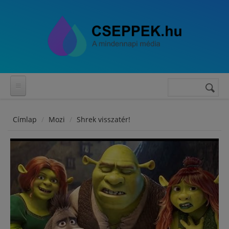
Ugrás a tartalomra
Keresés
Keresés
űrlap
Címlap
Mozi
Shrek visszatér!