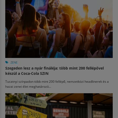
ZENE
Szegeden lesz a nyár fináléja: több mint 200 fellépővel
készül a Coca-Cola SZIN
Tucatnyi színpadon több mint 200 fellépő, nemzetközi headlinerek és a
hazai zenei élet meghatározó...