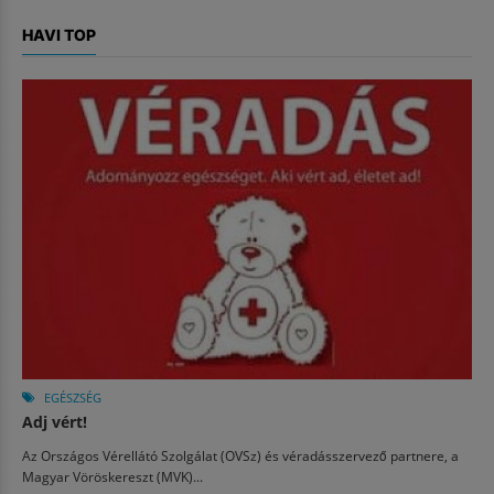
HAVI TOP
EGÉSZSÉG
Adj vért!
Az Országos Vérellátó Szolgálat (OVSz) és véradásszervező partnere, a
Magyar Vöröskereszt (MVK)...