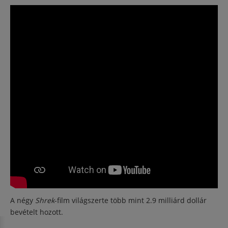
A négy
Shrek
-film világszerte több mint 2.9 milliárd dollár
bevételt hozott.