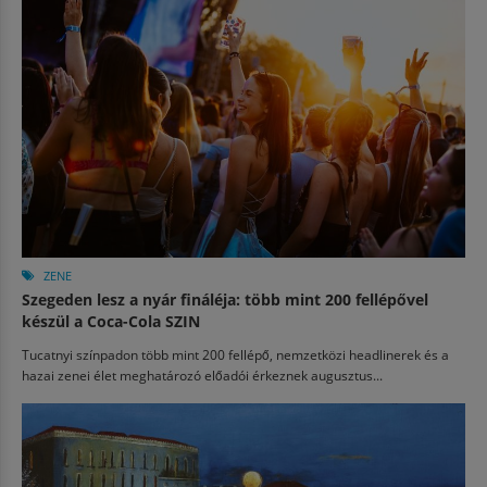
ZENE
Szegeden lesz a nyár fináléja: több mint 200 fellépővel
készül a Coca-Cola SZIN
Tucatnyi színpadon több mint 200 fellépő, nemzetközi headlinerek és a
hazai zenei élet meghatározó előadói érkeznek augusztus...