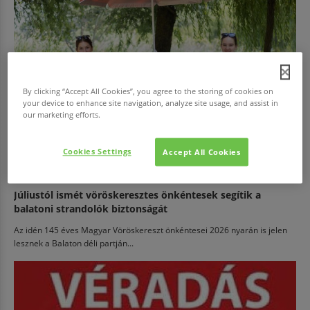
By clicking “Accept All Cookies”, you agree to the storing of cookies on
your device to enhance site navigation, analyze site usage, and assist in
our marketing efforts.
Cookies Settings
Accept All Cookies
EGÉSZSÉG
Júliustól ismét vöröskeresztes önkéntesek segítik a
balatoni strandolók biztonságát
Az idén 145 éves Magyar Vöröskereszt önkéntesei 2026 nyarán is jelen
lesznek a Balaton déli partján...