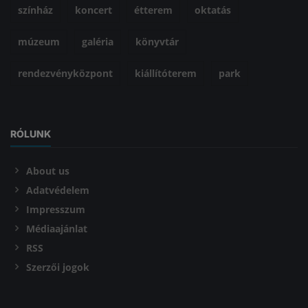
színház
koncert
étterem
oktatás
múzeum
galéria
könyvtár
rendezvényközpont
kiállítóterem
park
RÓLUNK
About us
Adatvédelem
Impresszum
Médiaajánlat
RSS
Szerzői jogok