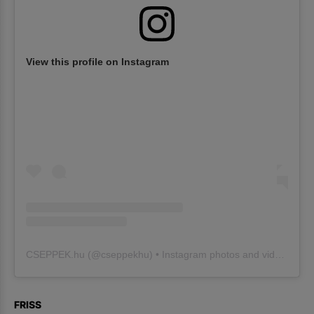
View this profile on Instagram
CSEPPEK.hu
(@
cseppekhu
) • Instagram photos and videos
FRISS