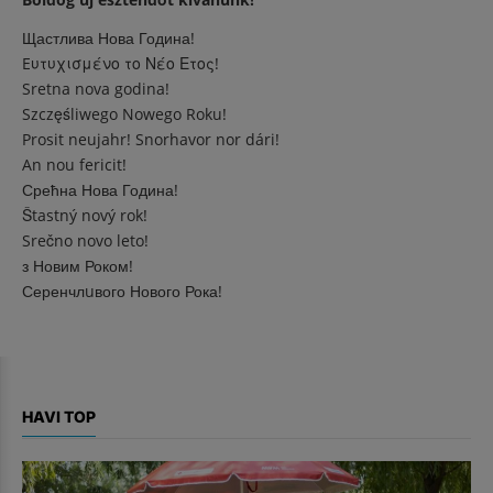
Щастлива Нова Година!
Eυτυχισμένο το Νέο Ετος!
Sretna nova godina!
Szczęśliwego Nowego Roku!
Prosit neujahr! Snorhavor nor dári!
An nou fericit!
Срећна Нова Година!
Štastný nový rok!
Srečno novo leto!
з Новим Роком!
Серенчлuвого Нового Рока!
HAVI TOP