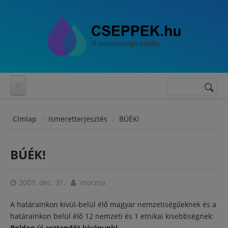
Ugrás a tartalomra
Keresés
Keresés
űrlap
Címlap
Ismeretterjesztés
BÚÉK!
BÚÉK!
2007. dec. 31.
morzsa
A határainkon kivül-belül élő magyar nemzetiségűeknek és a
határainkon belül élő 12 nemzeti és 1 etnikai kisebbségnek:
Boldog új esztendőt kívánunk!