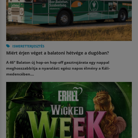
ISMERETTERJESZTÉS
Miért érjen véget a balatoni hétvége a dugóban?
A 46° Balaton új hop-on hop-off gasztrojárata egy nappal
meghosszabbítja a nyaralást: egész napos élmény a Káli-
medencében....