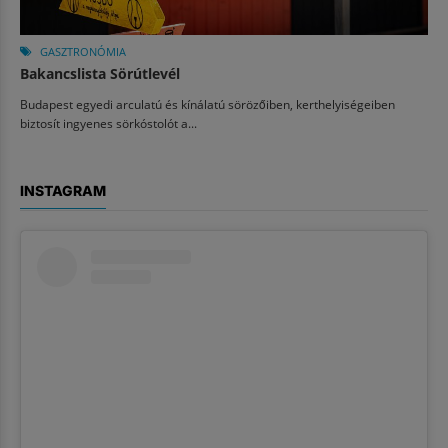
GASZTRONÓMIA
Bakancslista Sörútlevél
Budapest egyedi arculatú és kínálatú sörözőiben, kerthelyiségeiben
biztosít ingyenes sörkóstolót a...
INSTAGRAM