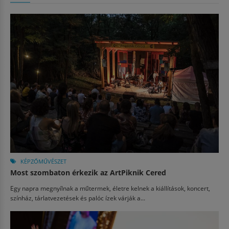
KÉPZŐMŰVÉSZET
Most szombaton érkezik az ArtPiknik Cered
Egy napra megnyílnak a műtermek, életre kelnek a kiállítások, koncert,
színház, tárlatvezetések és palóc ízek várják a...