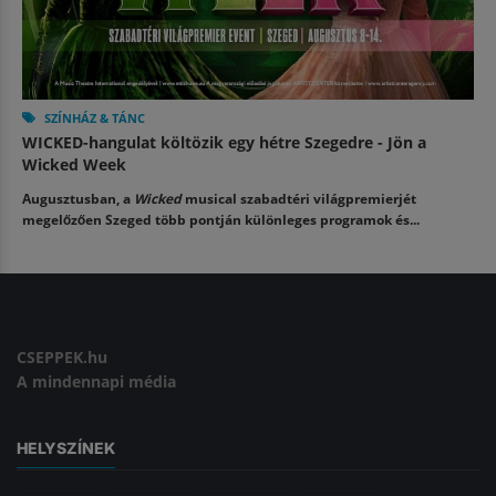
SZÍNHÁZ & TÁNC
WICKED-hangulat költözik egy hétre Szegedre - Jön a
Wicked Week
Augusztusban, a
Wicked
musical szabadtéri világpremierjét
megelőzően Szeged több pontján különleges programok és...
CSEPPEK.hu
A mindennapi média
HELYSZÍNEK