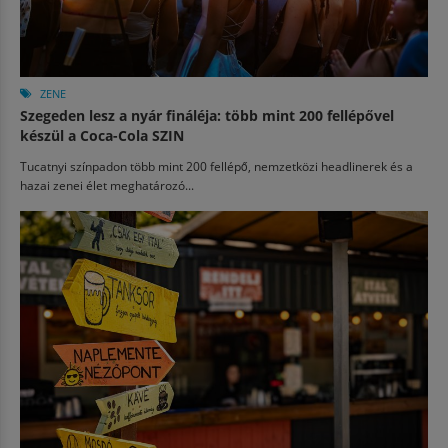
ZENE
Szegeden lesz a nyár fináléja: több mint 200 fellépővel
készül a Coca-Cola SZIN
Tucatnyi színpadon több mint 200 fellépő, nemzetközi headlinerek és a
hazai zenei élet meghatározó...