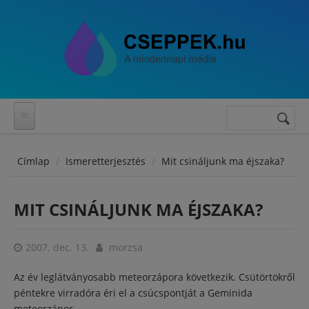
Ugrás a tartalomra
Keresés
Keresés
űrlap
Címlap
Ismeretterjesztés
Mit csináljunk ma éjszaka?
MIT CSINÁLJUNK MA ÉJSZAKA?
2007. dec. 13.
morzsa
Az év leglátványosabb meteorzápora következik. Csütörtökről
péntekre virradóra éri el a csúcspontját a Geminida
meteorzápor.