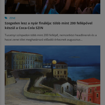
ZENE
Szegeden lesz a nyár fináléja: több mint 200 fellépővel
készül a Coca-Cola SZIN
Tucatnyi színpadon több mint 200 fellépő, nemzetközi headlinerek és a
hazai zenei élet meghatározó előadói érkeznek augusztus...