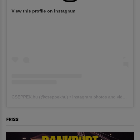
View this profile on Instagram
CSEPPEK.hu
(@
cseppekhu
) • Instagram photos and videos
FRISS