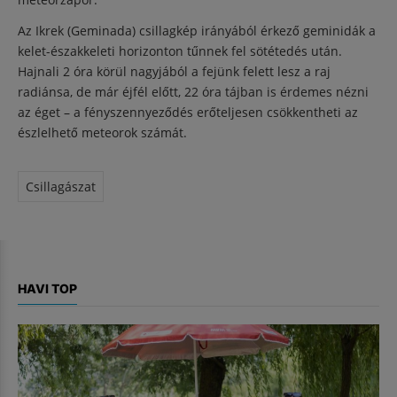
Az Ikrek (Geminada) csillagkép irányából érkező geminidák a
kelet-északkeleti horizonton tűnnek fel sötétedés után.
Hajnali 2 óra körül nagyjából a fejünk felett lesz a raj
radiánsa, de már éjfél előtt, 22 óra tájban is érdemes nézni
az éget – a fényszennyeződés erőteljesen csökkentheti az
észlelhető meteorok számát.
Csillagászat
HAVI TOP