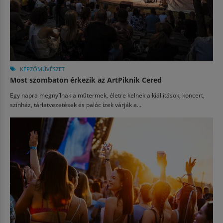
KÉPZŐMŰVÉSZET
Most szombaton érkezik az ArtPiknik Cered
Egy napra megnyílnak a műtermek, életre kelnek a kiállítások, koncert,
színház, tárlatvezetések és palóc ízek várják a...