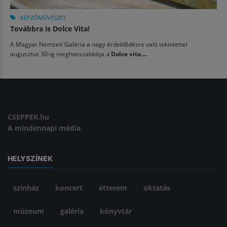
KÉPZŐMŰVÉSZET
Továbbra is Dolce Vita!
A Magyar Nemzeti Galéria a nagy érdeklődésre való tekintettel
augusztus 30-ig meghosszabbítja
a
Dolce vita....
CSEPPEK.hu
A mindennapi média
HELYSZÍNEK
színház
koncert
étterem
oktatás
múzeum
galéria
könyvtár