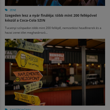
ZENE
Szegeden lesz a nyár fináléja: több mint 200 fellépővel
készül a Coca-Cola SZIN
Tucatnyi színpadon több mint 200 fellépő, nemzetközi headlinerek és a
hazai zenei élet meghatározó...
GASZTRONÓMIA