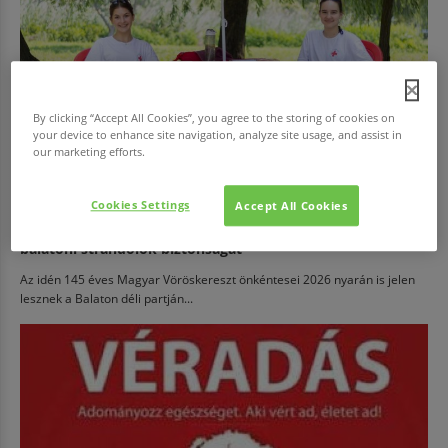
By clicking “Accept All Cookies”, you agree to the storing of cookies on
your device to enhance site navigation, analyze site usage, and assist in
our marketing efforts.
Cookies Settings
Accept All Cookies
EGÉSZSÉG
Júliustól ismét vöröskeresztes önkéntesek segítik a
balatoni strandolók biztonságát
Az idén 145 éves Magyar Vöröskereszt önkéntesei 2026 nyarán is jelen
lesznek a Balaton déli partján...