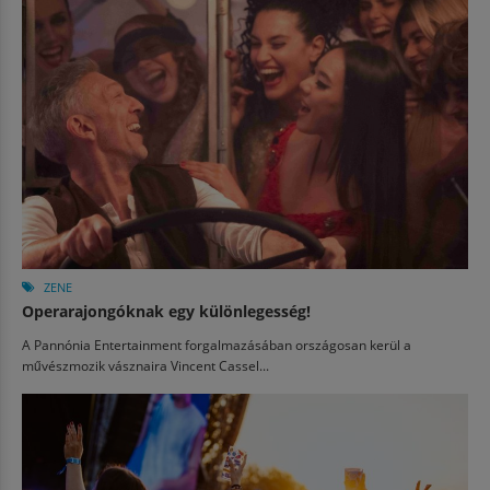
ZENE
Operarajongóknak egy különlegesség!
A Pannónia Entertainment forgalmazásában országosan kerül a
művészmozik vásznaira Vincent Cassel...