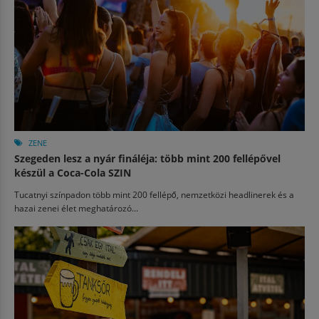
ZENE
Szegeden lesz a nyár fináléja: több mint 200 fellépővel
készül a Coca-Cola SZIN
Tucatnyi színpadon több mint 200 fellépő, nemzetközi headlinerek és a
hazai zenei élet meghatározó...