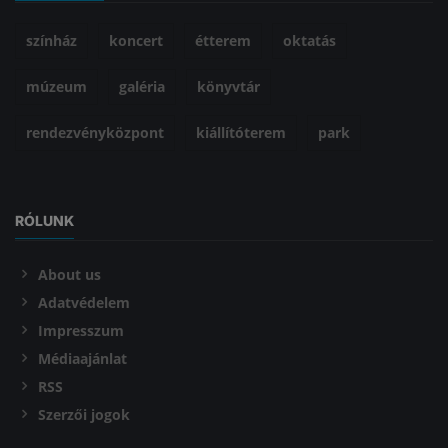
színház
koncert
étterem
oktatás
múzeum
galéria
könyvtár
rendezvényközpont
kiállítóterem
park
RÓLUNK
About us
Adatvédelem
Impresszum
Médiaajánlat
RSS
Szerzői jogok