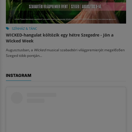
SZÍNHÁZ & TÁNC
WICKED-hangulat költözik egy hétre Szegedre - Jön a
Wicked Week
Augusztusban, a
Wicked
musical szabadtéri világpremierjét megelőzően
Szeged több pontján...
INSTAGRAM