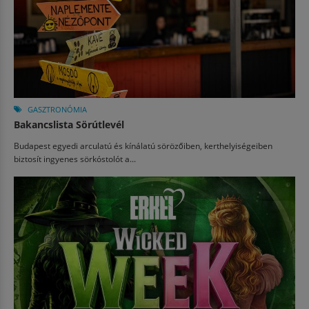
GASZTRONÓMIA
Bakancslista Sörútlevél
Budapest egyedi arculatú és kínálatú sörözőiben, kerthelyiségeiben
biztosít ingyenes sörkóstolót a...