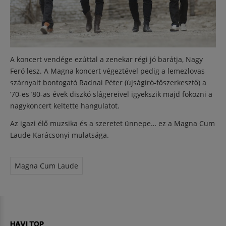
A koncert vendége ezúttal a zenekar régi jó barátja, Nagy
Feró lesz. A Magna koncert végeztével pedig a lemezlovas
szárnyait bontogató Radnai Péter (újságíró-főszerkesztő) a
’70-es ’80-as évek diszkó slágereivel igyekszik majd fokozni a
nagykoncert keltette hangulatot.
Az igazi élő muzsika és a szeretet ünnepe… ez a Magna Cum
Laude Karácsonyi mulatsága.
Magna Cum Laude
HAVI TOP