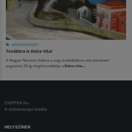
KÉPZŐMŰVÉSZET
Továbbra is Dolce Vita!
A Magyar Nemzeti Galéria a nagy érdeklődésre való tekintettel
augusztus 30-ig meghosszabbítja
a
Dolce vita....
CSEPPEK.hu
A mindennapi média
HELYSZÍNEK