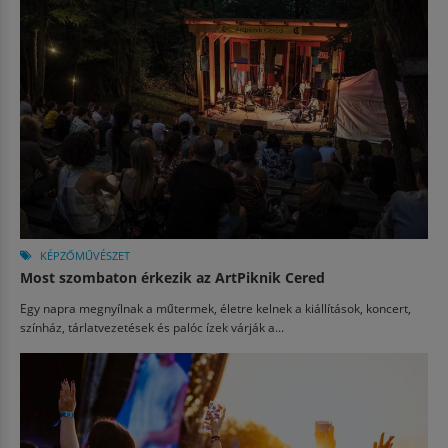
KÉPZŐMŰVÉSZET
Most szombaton érkezik az ArtPiknik Cered
Egy napra megnyílnak a műtermek, életre kelnek a kiállítások, koncert,
színház, tárlatvezetések és palóc ízek várják a...