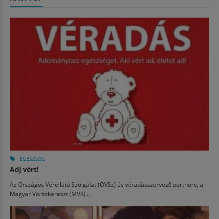
EGÉSZSÉG
Adj vért!
Az Országos Vérellátó Szolgálat (OVSz) és véradásszervező partnere, a
Magyar Vöröskereszt (MVK)...