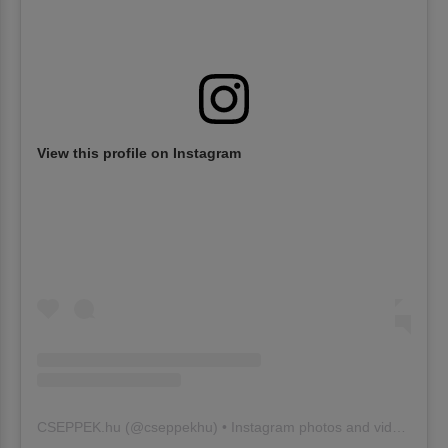
View this profile on Instagram
CSEPPEK.hu
(@
cseppekhu
) • Instagram photos and videos