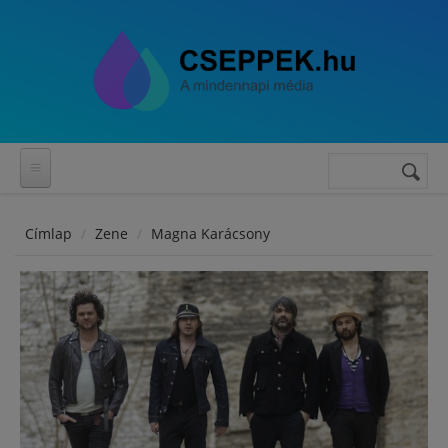
Ugrás a tartalomra
Keresés
Keresés
űrlap
Címlap
Zene
Magna Karácsony