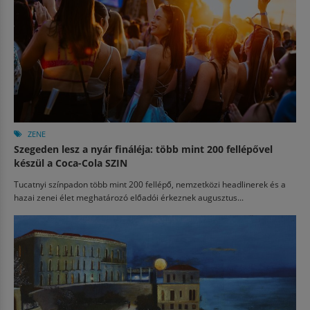
ZENE
Szegeden lesz a nyár fináléja: több mint 200 fellépővel
készül a Coca-Cola SZIN
Tucatnyi színpadon több mint 200 fellépő, nemzetközi headlinerek és a
hazai zenei élet meghatározó előadói érkeznek augusztus...