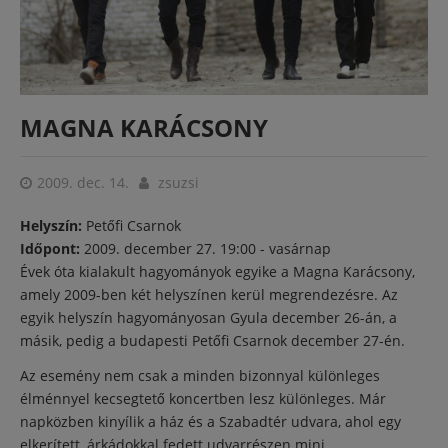
MAGNA KARÁCSONY
2009. dec. 14.
zsuzsi
Helyszín:
Petőfi Csarnok
Időpont:
2009. december 27. 19:00 - vasárnap
Évek óta kialakult hagyományok egyike a Magna Karácsony,
amely 2009-ben két helyszínen kerül megrendezésre. Az
egyik helyszín hagyományosan Gyula december 26-án, a
másik, pedig a budapesti Petőfi Csarnok december 27-én.
Az esemény nem csak a minden bizonnyal különleges
élménnyel kecsegtető koncertben lesz különleges. Már
napközben kinyílik a ház és a Szabadtér udvara, ahol egy
elkerített, árkádokkal fedett udvarrészen mini