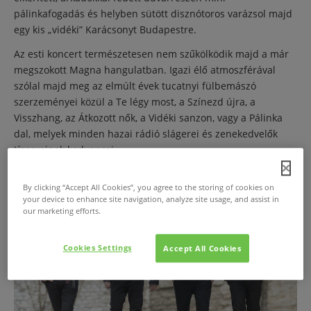
pálinkafogadás és helyben sütött disznótoros varázsol majd
egy kis „vidéki” Karácsonyt Budapestre.
Az esti koncert természetesen nem szűkölködik majd a már
megszokott Magna hangulatban. Igazi élő atmoszférával
szólal majd meg az elmúlt évek tucatnyi fülbemászó
szerzeményei közül a Te légy most, a Színezd újra, a
Visszhang, az Átkozott nők, a Vidéki sanzon, vagy a Pálinka
dal, melyek minden hazai rádió slágerei és zenekedvelők
tízezreinek kedvencei.
By clicking “Accept All Cookies”, you agree to the storing of cookies on
your device to enhance site navigation, analyze site usage, and assist in
our marketing efforts.
Cookies Settings
Accept All Cookies