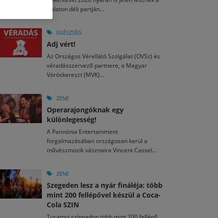
M
2026. MÁJ. 13.
Balaton déli partján...
a egy mese: 30 napos mesekihívást indít a Libri
2026. JÚL. 28.
2026. JÚL. 15.
agyar nézők 10 kedvenc filmje 2026 első félévében
i Fesztivál 2026
EGÉSZSÉG
Adj vért!
M
2026. MÁJ. 11.
2026. JÚL. 26.
2026. JÚL. 3.
Az Országos Vérellátó Szolgálat (OVSz) és
ai László kapta az Artisjus Irodalmi Nagydíjat
véradásszervező partnere, a Magyar
13-án hozzánk is megérkezik a Rocktábor
ki Jazzpiknik
Vöröskereszt (MVK)...
ZENE
Operarajongóknak egy
különlegesség!
A Pannónia Entertainment
forgalmazásában országosan kerül a
művészmozik vásznaira Vincent Cassel...
ZENE
Szegeden lesz a nyár fináléja: több
mint 200 fellépővel készül a Coca-
Cola SZIN
Tucatnyi színpadon több mint 200 fellépő,