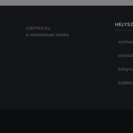
HELYS
CSEPPEK.hu
A mindennapi média
színhá
oktatá
könyvt
kiállít