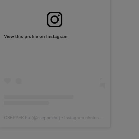
View this profile on Instagram
CSEPPEK.hu
(@
cseppekhu
) • Instagram photos and videos