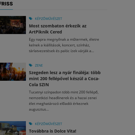
FRISS
KÉPZŐMŰVÉSZET
Most szombaton érkezik az
ArtPiknik Cered
Egy napra megnyílnak a műtermek, életre
kelnek a kiállítások, koncert, színház,
tárlatvezetések és palóc ízek várják a...
ZENE
Szegeden lesz a nyár fináléja: több
mint 200 fellépővel készül a Coca-
Cola SZIN
Tucatnyi színpadon több mint 200 fellépő,
nemzetközi headlinerek és a hazai zenei
élet meghatározó előadói érkeznek
augusztus...
KÉPZŐMŰVÉSZET
Továbbra is Dolce Vita!