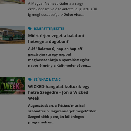
A Magyar Nemzeti Galéria a nagy
érdeklődésre való tekintettel augusztus 30-
ig meghosszabbítja
a
Dolce vita....
ISMERETTERJESZTÉS
Miért érjen véget a balatoni
hétvége a dugóban?
A 46° Balaton új hop-on hop-off
gasztrojárata egy nappal
meghosszabbítja a nyaralást: egész
napos élmény a Káli-medencében....
SZÍNHÁZ & TÁNC
WICKED-hangulat költözik egy
hétre Szegedre - Jön a Wicked
Week
Augusztusban, a
Wicked
musical
szabadtéri világpremierjét megelőzően
Szeged több pontján különleges
programok és...