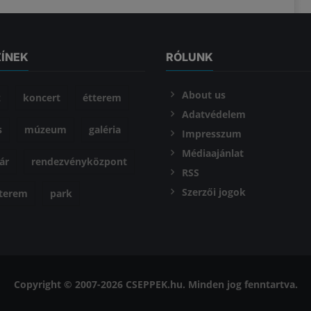
ZÍNEK
RÓLUNK
About us
z
koncert
étterem
Adatvédelem
s
múzeum
galéria
Impresszum
Médiaajánlat
ár
rendezvényközpont
RSS
Szerzői jogok
óterem
park
Copyright © 2007-2026 CSEPPEK.hu. Minden jog fenntartva.