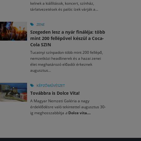
kelnek a kiállítások, koncert, színház,
tárlatvezetések és palóc ízek várják a...
ZENE
Szegeden lesz a nyár fináléja: több
mint 200 fellépővel készül a Coca-
Cola SZIN
Tucatnyi színpadon több mint 200 fellépő,
nemzetközi headlinerek és a hazai zenei
élet meghatározó előadói érkeznek
augusztus...
KÉPZŐMŰVÉSZET
Továbbra is Dolce Vita!
A Magyar Nemzeti Galéria a nagy
érdeklődésre való tekintettel augusztus 30-
ig meghosszabbítja
a
Dolce vita....