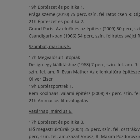
19h Építészet és politika 1.
Prága szeme (2010) 75 perc, szín. feliratos cseh R: Olg
21h Építészet és politika 2.
Grand Paris. Az elnök és az építész (2009) 50 perc, 
Csandígarh-ban (1966) 54 perc, szín. feliratos svájci
Szombat, március 5.
17h Megvalósult utópiák
Design egy kiállításhoz (1968) 7 perc, szín. fel. am. 
szín. fel. am. R: Evan Mather Az ellenkultúra építész
Oliver Elser
19h Építészportrék 1.
Rem Koolhaas, valami építész (2008) 97 perc, szín. 
21h Animációs filmválogatás
Vasárnap, március 6.
17h Építészet és politika 3.
Élő megastruktúrák (2004) 25 perc, szín. fel. osztra
perc, szín. fel. am./kazah/orosz, R: Maxim Pozdorovki