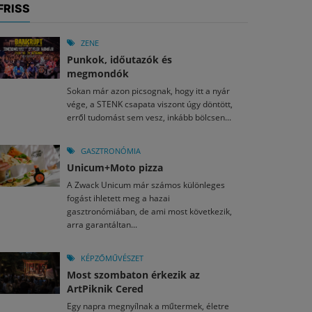
FRISS
ZENE
Punkok, időutazók és
megmondók
Sokan már azon picsognak, hogy itt a nyár
vége, a STENK csapata viszont úgy döntött,
erről tudomást sem vesz, inkább bölcsen...
GASZTRONÓMIA
Unicum+Moto pizza
A Zwack Unicum már számos különleges
fogást ihletett meg a hazai
gasztronómiában, de ami most következik,
arra garantáltan...
KÉPZŐMŰVÉSZET
Most szombaton érkezik az
ArtPiknik Cered
Egy napra megnyílnak a műtermek, életre