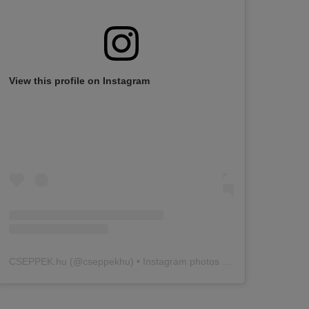
View this profile on Instagram
CSEPPEK.hu
(@
cseppekhu
) • Instagram photos and videos