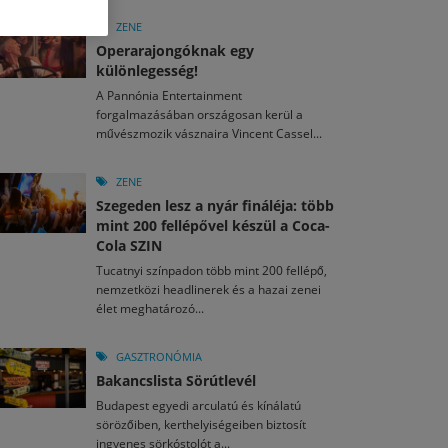
M
2026. MÁJ. 13.
a egy mese: 30 napos mesekihívást indít a Libri
ZENE
2026. JÚL. 29.
2026. JÚL. 15.
Operarajongóknak egy
rkezett a jubileumi Művészetek Völgye – még öt
agyar nézők 10 kedvenc filmje 2026 első félévében
különlegesség!
a kulturális ünnep
A Pannónia Entertainment
M
2026. MÁJ. 11.
2026. JÚL. 3.
forgalmazásában országosan kerül a
ai László kapta az Artisjus Irodalmi Nagydíjat
2026. JÚL. 28.
művészmozik vásznaira Vincent Cassel...
13-án hozzánk is megérkezik a Rocktábor
i Fesztivál 2026
ZENE
Szegeden lesz a nyár fináléja: több
mint 200 fellépővel készül a Coca-
Cola SZIN
Tucatnyi színpadon több mint 200 fellépő,
nemzetközi headlinerek és a hazai zenei
élet meghatározó...
GASZTRONÓMIA
Bakancslista Sörútlevél
Budapest egyedi arculatú és kínálatú
sörözőiben, kerthelyiségeiben biztosít
ingyenes sörkóstolót a...