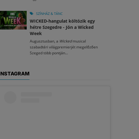
SZÍNHÁZ & TÁNC
WICKED-hangulat költözik egy
hétre Szegedre - Jön a Wicked
Week
Augusztusban, a
Wicked
musical
szabadtéri világpremierjét megelőzően
Szeged több pontján...
INSTAGRAM