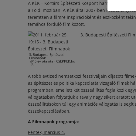
A KÉK – Kortárs Építészeti Központ harmadik alkal
a Toldi moziban. A KÉK által 2007-ben kezdeményezett 
teremtsen a filmre inspirációként és eszközként tekint
MOZ
ZENE
IRO
témához forduló film között.
13. V
Punk
Jön a
Az elm
Sokan 
A 15 é
3. Budapesti Építészeti Fi
26. köz
csapat
Salföl
Cinemáb
inkább 
nyári 
Vertigo
is jobb
Anima 
3. Budapesti Építészeti
Filmnapok
Zsófi,
(külső hivatkozás)
15 év óta
óta -
CSEPPEK.hu
(külső hivatkozás)
.
Tóth M
Irodalm
A több évtized nemzetközi fesztiváljain díjazott filme
az építészet és politika kapcsolatát vizsgáló filmek 
programban, emellett két összeállítás foglalkozik egyes
válogatásban folytatjuk a tavaly nagy sikert aratott ut
összeállításokon túl egy animációs válogatás is segít
összekapcsolásában.
A Filmnapok programja:
Péntek, március 4.