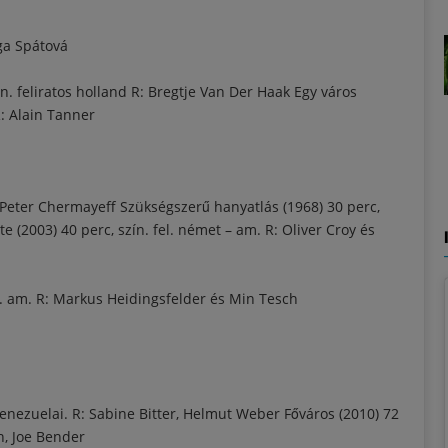
a Spátová
szín. feliratos holland R: Bregtje Van Der Haak Egy város
 R: Alain Tanner
R: Peter Chermayeff Szükségszerű hanyatlás (1968) 30 perc,
ete (2003) 40 perc, szín. fel. német – am. R: Oliver Croy és
fel. am. R: Markus Heidingsfelder és Min Tesch
́k/venezuelai. R: Sabine Bitter, Helmut Weber Főváros (2010) 72
n, Joe Bender