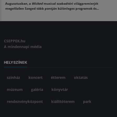
Augusztusban, a
Wicked
musical szabadtéri világpremierjét
megelőzően Szeged több pontján különleges programok és...
CSEPPEK.hu
A mindennapi média
HELYSZÍNEK
színház
koncert
étterem
oktatás
múzeum
galéria
könyvtár
rendezvényközpont
kiállítóterem
park