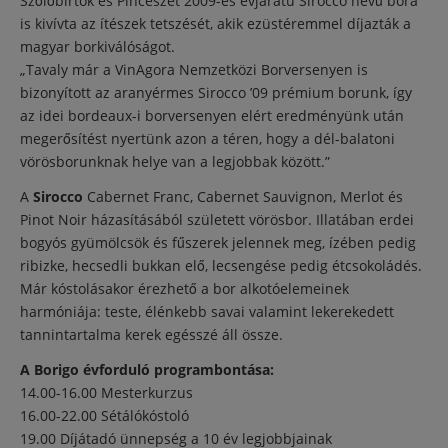
Szőlőbirtok és Pincészet 2009-es évjáratú Sirocco nevű bora
hivatkozás)
is kivívta az ítészek tetszését, akik ezüstéremmel díjazták a
magyar borkiválóságot.
„Tavaly már a VinAgora Nemzetközi Borversenyen is
bizonyított az aranyérmes Sirocco ’09 prémium borunk, így
az idei bordeaux-i borversenyen elért eredményünk után
megerősítést nyertünk azon a téren, hogy a dél-balatoni
vörösborunknak helye van a legjobbak között.”
A
Sirocco
Cabernet Franc, Cabernet Sauvignon, Merlot és
Pinot Noir házasításából született vörösbor. Illatában erdei
bogyós gyümölcsök és fűszerek jelennek meg, ízében pedig
ribizke, hecsedli bukkan elő, lecsengése pedig étcsokoládés.
Már kóstolásakor érezhető a bor alkotóelemeinek
harmóniája: teste, élénkebb savai valamint lekerekedett
tannintartalma kerek egésszé áll össze.
A Borigo évforduló programbontása:
14.00-16.00 Mesterkurzus
16.00-22.00 Sétálókóstoló
19.00 Díjátadó ünnepség a 10 év legjobbjainak