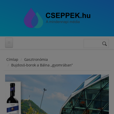
Ugrás a tartalomra
Keresés
Keresés
űrlap
Címlap
Gasztronómia
Bujdosó-borok a Bálna „gyomrában”