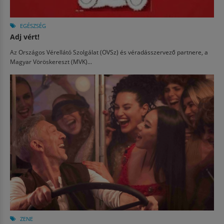
EGÉSZSÉG
Adj vért!
Az Országos Vérellátó Szolgálat (OVSz) és véradásszervező partnere, a
Magyar Vöröskereszt (MVK)...
ZENE