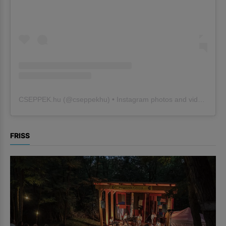
CSEPPEK.hu
(@
cseppekhu
) • Instagram photos and videos
FRISS