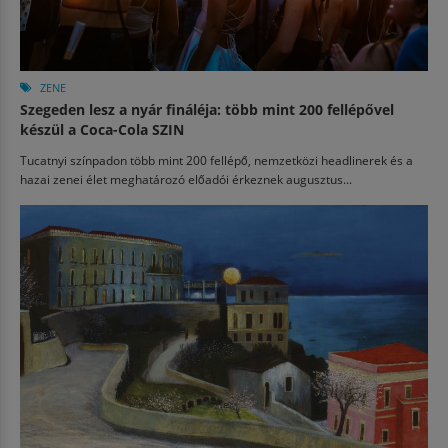
ZENE
Szegeden lesz a nyár fináléja: több mint 200 fellépővel
készül a Coca-Cola SZIN
Tucatnyi színpadon több mint 200 fellépő, nemzetközi headlinerek és a
hazai zenei élet meghatározó előadói érkeznek augusztus...