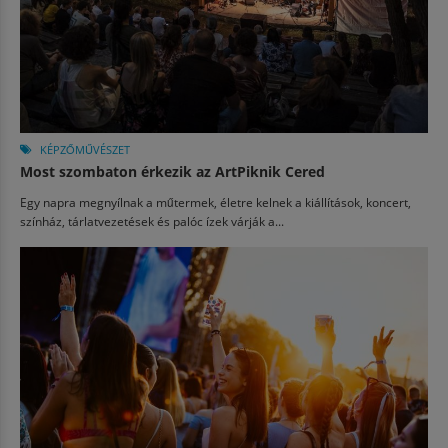
KÉPZŐMŰVÉSZET
Most szombaton érkezik az ArtPiknik Cered
Egy napra megnyílnak a műtermek, életre kelnek a kiállítások, koncert,
színház, tárlatvezetések és palóc ízek várják a...