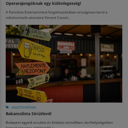
Operarajongóknak egy különlegesség!
A Pannónia Entertainment forgalmazásában országosan kerül a
művészmozik vásznaira Vincent Cassel...
GASZTRONÓMIA
Bakancslista Sörútlevél
Budapest egyedi arculatú és kínálatú sörözőiben, kerthelyiségeiben
biztosít ingyenes sörkóstolót a...