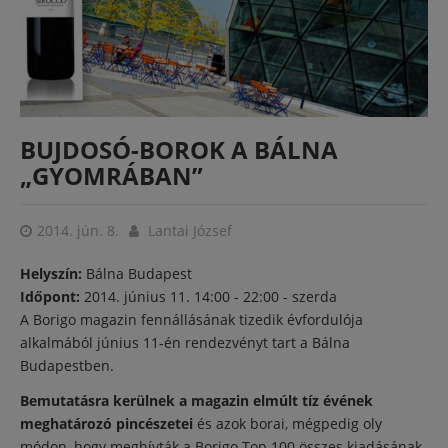
BUJDOSÓ-BOROK A BÁLNA
„GYOMRÁBAN”
2014. jún. 8.
Lantai József
Helyszín:
Bálna Budapest
Időpont:
2014. június 11.
14:00
-
22:00
- szerda
A Borigo magazin fennállásának tizedik évfordulója
alkalmából június 11-én rendezvényt tart a Bálna
Budapestben.
Bemutatásra kerülnek a magazin elmúlt tíz évének
meghatározó pincészetei
és azok borai, mégpedig oly
módon, hogy meghívták a Borigo Top 100 összes kiadásának