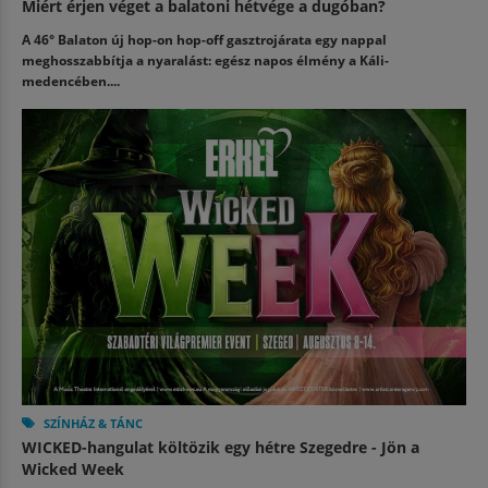
Miért érjen véget a balatoni hétvége a dugóban?
A 46° Balaton új hop-on hop-off gasztrojárata egy nappal
meghosszabbítja a nyaralást: egész napos élmény a Káli-
medencében....
SZÍNHÁZ & TÁNC
WICKED-hangulat költözik egy hétre Szegedre - Jön a
Wicked Week