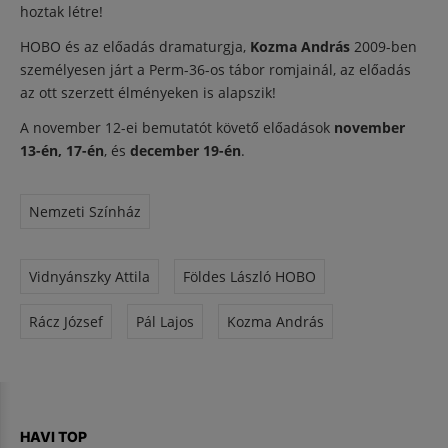
hoztak létre!
HOBO és az előadás dramaturgja,
Kozma András
2009-ben
személyesen járt a Perm-36-os tábor romjainál, az előadás
az ott szerzett élményeken is alapszik!
A november 12-ei bemutatót követő előadások
november
13-én, 17-én
, és
december 19-én
.
Nemzeti Színház
Vidnyánszky Attila
Földes László HOBO
Rácz József
Pál Lajos
Kozma András
HAVI TOP