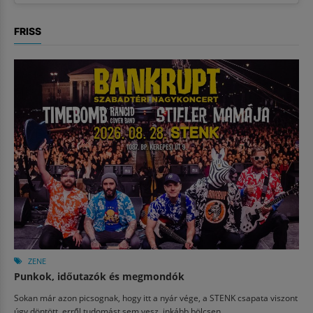
FRISS
ZENE
Punkok, időutazók és megmondók
Sokan már azon picsognak, hogy itt a nyár vége, a STENK csapata viszont
úgy döntött, erről tudomást sem vesz, inkább bölcsen...