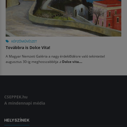
KÉPZŐMŰVÉSZET
Továbbra is Dolce Vita!
A Magyar Nemzeti Galéria a nagy érdeklődésre való tekintettel
augusztus 30-ig meghosszabbítja
a
Dolce vita....
CSEPPEK.hu
A mindennapi média
HELYSZÍNEK