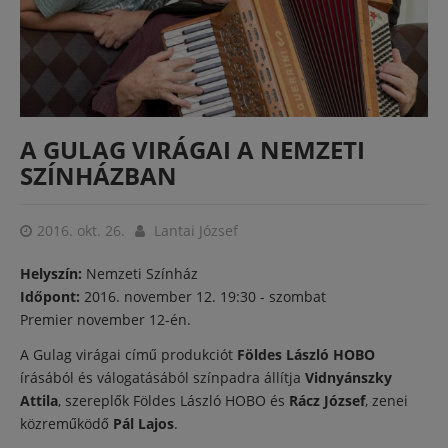
A GULAG VIRÁGAI A NEMZETI
SZÍNHÁZBAN
2016. okt. 26.
Lantai József
Helyszín:
Nemzeti Színház
Időpont:
2016. november 12. 19:30 - szombat
Premier november 12-én.
A Gulag virágai című produkciót
Földes László HOBO
írásából és válogatásából színpadra állítja
Vidnyánszky
Attila
, szereplők Földes László HOBO és
Rácz József
, zenei
közreműködő
Pál Lajos
.