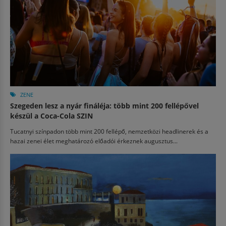
ZENE
Szegeden lesz a nyár fináléja: több mint 200 fellépővel
készül a Coca-Cola SZIN
Tucatnyi színpadon több mint 200 fellépő, nemzetközi headlinerek és a
hazai zenei élet meghatározó előadói érkeznek augusztus...