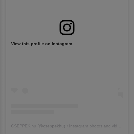
View this profile on Instagram
CSEPPEK.hu
(@
cseppekhu
) • Instagram photos and videos