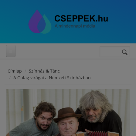
Ugrás a tartalomra
Keresés
Keresés
űrlap
Címlap
Színház & Tánc
A Gulag virágai a Nemzeti Színházban