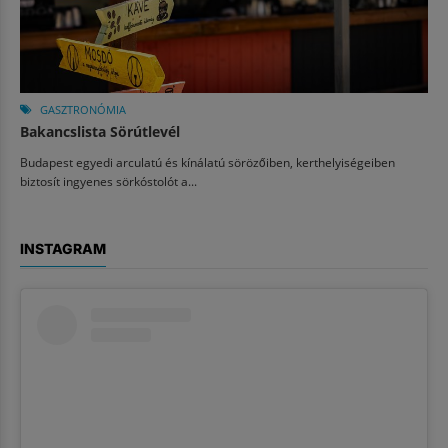
GASZTRONÓMIA
Bakancslista Sörútlevél
Budapest egyedi arculatú és kínálatú sörözőiben, kerthelyiségeiben
biztosít ingyenes sörkóstolót a...
INSTAGRAM