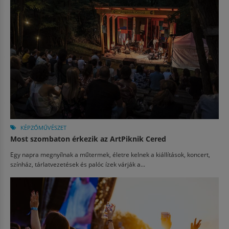
KÉPZŐMŰVÉSZET
Most szombaton érkezik az ArtPiknik Cered
Egy napra megnyílnak a műtermek, életre kelnek a kiállítások, koncert,
színház, tárlatvezetések és palóc ízek várják a...