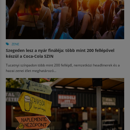
ZENE
Szegeden lesz a nyár fináléja: több mint 200 fellépővel
készül a Coca-Cola SZIN
Tucatnyi színpadon több mint 200 fellépő, nemzetközi headlinerek és a
hazai zenei élet meghatározó...