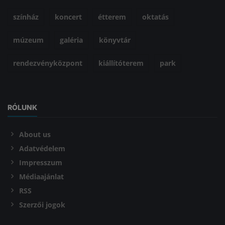
színház
koncert
étterem
oktatás
múzeum
galéria
könyvtár
rendezvényközpont
kiállítóterem
park
RÓLUNK
About us
Adatvédelem
Impresszum
Médiaajánlat
RSS
Szerzői jogok