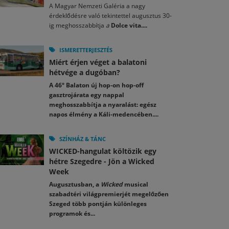
A Magyar Nemzeti Galéria a nagy
érdeklődésre való tekintettel augusztus 30-
ig meghosszabbítja
a
Dolce vita....
ISMERETTERJESZTÉS
Miért érjen véget a balatoni
hétvége a dugóban?
A 46° Balaton új hop-on hop-off
gasztrojárata egy nappal
meghosszabbítja a nyaralást: egész
napos élmény a Káli-medencében....
SZÍNHÁZ & TÁNC
WICKED-hangulat költözik egy
hétre Szegedre - Jön a Wicked
Week
Augusztusban, a
Wicked
musical
szabadtéri világpremierjét megelőzően
Szeged több pontján különleges
programok és...