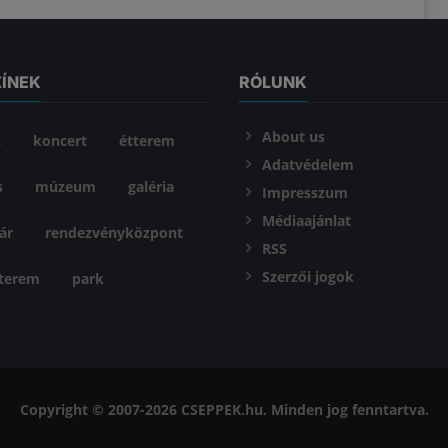
ZÍNEK
RÓLUNK
About us
z
koncert
étterem
Adatvédelem
s
múzeum
galéria
Impresszum
Médiaajánlat
ár
rendezvényközpont
RSS
Szerzői jogok
óterem
park
Copyright © 2007-2026 CSEPPEK.hu. Minden jog fenntartva.