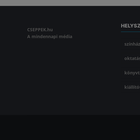
HELYS
CSEPPEK.hu
A mindennapi média
színhá
oktatá
könyvt
kiállít