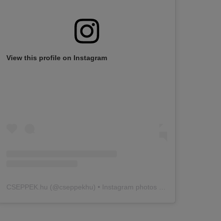
View this profile on Instagram
CSEPPEK.hu
(@
cseppekhu
) • Instagram photos and videos