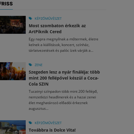
FRISS
KÉPZŐMŰVÉSZET
Most szombaton érkezik az
ArtPiknik Cered
Egy napra megnyílnak a műtermek, életre
kelnek a kiállítások, koncert, színház,
tárlatvezetések és palóc ízek várják a...
ZENE
Szegeden lesz a nyár fináléja: több
mint 200 fellépővel készül a Coca-
Cola SZIN
Tucatnyi színpadon több mint 200 fellépő,
nemzetközi headlinerek és a hazai zenei
élet meghatározó előadói érkeznek
augusztus...
KÉPZŐMŰVÉSZET
Továbbra is Dolce Vita!