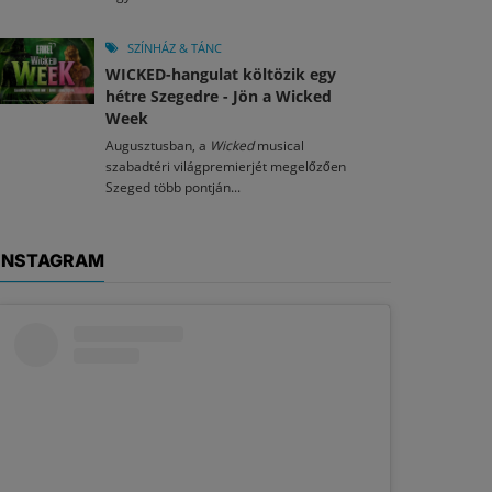
SZÍNHÁZ & TÁNC
WICKED-hangulat költözik egy
hétre Szegedre - Jön a Wicked
Week
Augusztusban, a
Wicked
musical
szabadtéri világpremierjét megelőzően
Szeged több pontján...
INSTAGRAM