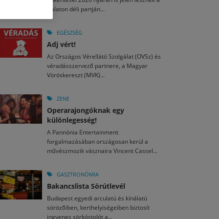
M
2026. MÁJ. 13.
Balaton déli partján...
a egy mese: 30 napos mesekihívást indít a Libri
2026. JÚL. 28.
2026. JÚL. 15.
agyar nézők 10 kedvenc filmje 2026 első félévében
i Fesztivál 2026
EGÉSZSÉG
Adj vért!
M
2026. MÁJ. 11.
2026. JÚL. 26.
2026. JÚL. 3.
Az Országos Vérellátó Szolgálat (OVSz) és
ai László kapta az Artisjus Irodalmi Nagydíjat
véradásszervező partnere, a Magyar
13-án hozzánk is megérkezik a Rocktábor
ki Jazzpiknik
Vöröskereszt (MVK)...
ZENE
Operarajongóknak egy
különlegesség!
A Pannónia Entertainment
forgalmazásában országosan kerül a
művészmozik vásznaira Vincent Cassel...
GASZTRONÓMIA
Bakancslista Sörútlevél
Budapest egyedi arculatú és kínálatú
sörözőiben, kerthelyiségeiben biztosít
ingyenes sörkóstolót a...