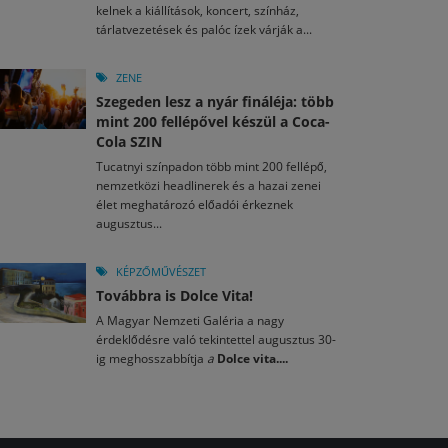
kelnek a kiállítások, koncert, színház,
tárlatvezetések és palóc ízek várják a...
ZENE
Szegeden lesz a nyár fináléja: több
mint 200 fellépővel készül a Coca-
Cola SZIN
Tucatnyi színpadon több mint 200 fellépő,
nemzetközi headlinerek és a hazai zenei
élet meghatározó előadói érkeznek
augusztus...
KÉPZŐMŰVÉSZET
Továbbra is Dolce Vita!
A Magyar Nemzeti Galéria a nagy
érdeklődésre való tekintettel augusztus 30-
ig meghosszabbítja
a
Dolce vita....