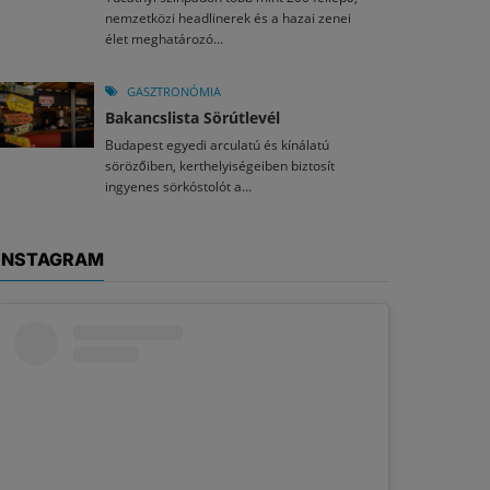
nemzetközi headlinerek és a hazai zenei
élet meghatározó...
GASZTRONÓMIA
Bakancslista Sörútlevél
Budapest egyedi arculatú és kínálatú
sörözőiben, kerthelyiségeiben biztosít
ingyenes sörkóstolót a...
INSTAGRAM