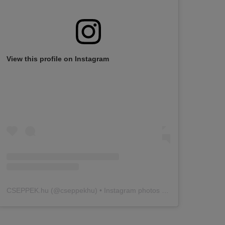
View this profile on Instagram
CSEPPEK.hu
(@
cseppekhu
) • Instagram photos and videos