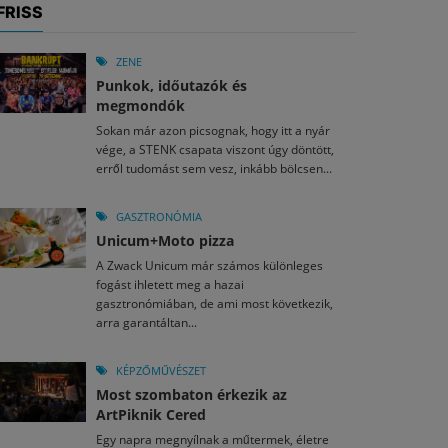
FRISS
ZENE
Punkok, időutazók és
megmondók
Sokan már azon picsognak, hogy itt a nyár
vége, a STENK csapata viszont úgy döntött,
erről tudomást sem vesz, inkább bölcsen...
GASZTRONÓMIA
Unicum+Moto pizza
A Zwack Unicum már számos különleges
fogást ihletett meg a hazai
gasztronómiában, de ami most következik,
arra garantáltan...
KÉPZŐMŰVÉSZET
Most szombaton érkezik az
ArtPiknik Cered
Egy napra megnyílnak a műtermek, életre