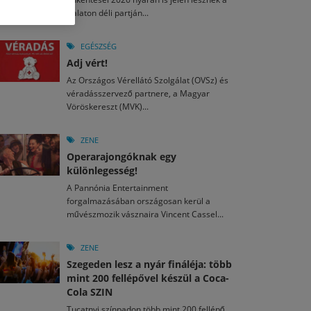
M
2026. MÁJ. 13.
Balaton déli partján...
a egy mese: 30 napos mesekihívást indít a Libri
2026. JÚL. 29.
2026. JÚL. 15.
rkezett a jubileumi Művészetek Völgye – még öt
agyar nézők 10 kedvenc filmje 2026 első félévében
EGÉSZSÉG
a kulturális ünnep
Adj vért!
M
2026. MÁJ. 11.
2026. JÚL. 3.
Az Országos Vérellátó Szolgálat (OVSz) és
ai László kapta az Artisjus Irodalmi Nagydíjat
2026. JÚL. 28.
véradásszervező partnere, a Magyar
13-án hozzánk is megérkezik a Rocktábor
Vöröskereszt (MVK)...
i Fesztivál 2026
ZENE
Operarajongóknak egy
különlegesség!
A Pannónia Entertainment
forgalmazásában országosan kerül a
művészmozik vásznaira Vincent Cassel...
ZENE
Szegeden lesz a nyár fináléja: több
mint 200 fellépővel készül a Coca-
Cola SZIN
Tucatnyi színpadon több mint 200 fellépő,