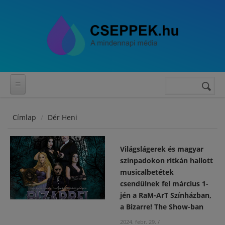
Ugrás a tartalomra
Keresés
Keresés
űrlap
Címlap
Dér Heni
Világslágerek és magyar
színpadokon ritkán hallott
musicalbetétek
csendülnek fel március 1-
jén a RaM-ArT Színházban,
a Bizarre! The Show-ban
2024. febr. 29.
/