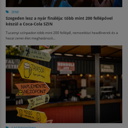
ZENE
Szegeden lesz a nyár fináléja: több mint 200 fellépővel
készül a Coca-Cola SZIN
Tucatnyi színpadon több mint 200 fellépő, nemzetközi headlinerek és a
hazai zenei élet meghatározó...
GASZTRONÓMIA