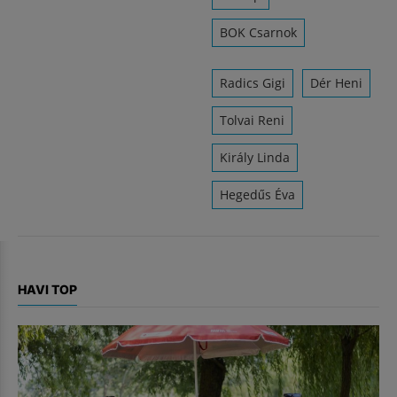
BOK Csarnok
Radics Gigi
Dér Heni
Tolvai Reni
Király Linda
Hegedűs Éva
HAVI TOP