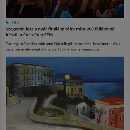
ZENE
Szegeden lesz a nyár fináléja: több mint 200 fellépővel
készül a Coca-Cola SZIN
Tucatnyi színpadon több mint 200 fellépő, nemzetközi headlinerek és a
hazai zenei élet meghatározó előadói érkeznek augusztus...