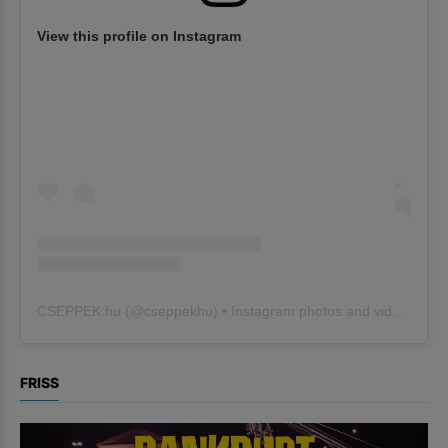
View this profile on Instagram
CSEPPEK.hu
(@
cseppekhu
) • Instagram photos and videos
FRISS