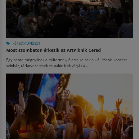
KÉPZŐMŰVÉSZET
Most szombaton érkezik az ArtPiknik Cered
Egy napra megnyílnak a műtermek, életre kelnek a kiállítások, koncert,
színház, tárlatvezetések és palóc ízek várják a...