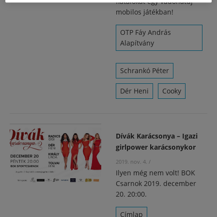
fiatalokat egy vadonatúj
mobilos játékban!
OTP Fáy András
Alapítvány
Schrankó Péter
Dér Heni
Cooky
Dívák Karácsonya – Igazi
girlpower karácsonykor
2019. nov. 4.
/
Ilyen még nem volt! BOK
Csarnok 2019. december
20. 20:00.
Címlap