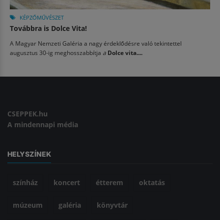
KÉPZŐMŰVÉSZET
Továbbra is Dolce Vita!
A Magyar Nemzeti Galéria a nagy érdeklődésre való tekintettel
augusztus 30-ig meghosszabbítja
a
Dolce vita....
CSEPPEK.hu
A mindennapi média
HELYSZÍNEK
színház
koncert
étterem
oktatás
múzeum
galéria
könyvtár