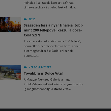
kelnek a kiállítások, koncert, színház,
tárlatvezetések és palóc ízek várják a...
ZENE
Szegeden lesz a nyár fináléja: több
mint 200 fellépővel készül a Coca-
Cola SZIN
Tucatnyi színpadon több mint 200 fellépő,
nemzetközi headlinerek és a hazai zenei
élet meghatározó előadói érkeznek
augusztus...
KÉPZŐMŰVÉSZET
Továbbra is Dolce Vita!
A Magyar Nemzeti Galéria a nagy
érdeklődésre való tekintettel augusztus 30-
ig meghosszabbítja
a
Dolce vita....