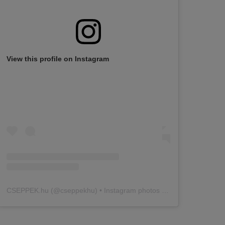
View this profile on Instagram
CSEPPEK.hu
(@
cseppekhu
) • Instagram photos and videos