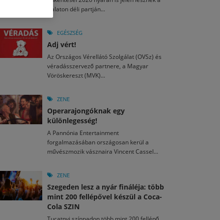
M
2026. MÁJ. 13.
Balaton déli partján...
a egy mese: 30 napos mesekihívást indít a Libri
2026. JÚL. 29.
2026. JÚL. 15.
rkezett a jubileumi Művészetek Völgye – még öt
agyar nézők 10 kedvenc filmje 2026 első félévében
EGÉSZSÉG
a kulturális ünnep
Adj vért!
M
2026. MÁJ. 11.
2026. JÚL. 3.
Az Országos Vérellátó Szolgálat (OVSz) és
ai László kapta az Artisjus Irodalmi Nagydíjat
2026. JÚL. 28.
véradásszervező partnere, a Magyar
13-án hozzánk is megérkezik a Rocktábor
Vöröskereszt (MVK)...
i Fesztivál 2026
ZENE
Operarajongóknak egy
különlegesség!
A Pannónia Entertainment
forgalmazásában országosan kerül a
művészmozik vásznaira Vincent Cassel...
ZENE
Szegeden lesz a nyár fináléja: több
mint 200 fellépővel készül a Coca-
Cola SZIN
Tucatnyi színpadon több mint 200 fellépő,