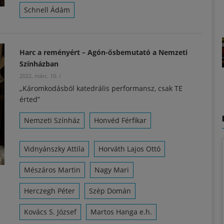
Schnell Ádám
Harc a reményért – Agón-ősbemutató a Nemzeti
Színházban
2022. márc. 10.
/
„Káromkodásból katedrális performansz, csak TE
érted”
Nemzeti Színház
Honvéd Férfikar
Vidnyánszky Attila
Horváth Lajos Ottó
Mészáros Martin
Nagy Mari
Herczegh Péter
Szép Domán
Kovács S. József
Martos Hanga e.h.