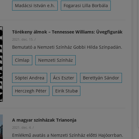
Madácsi István e.h.
Fogarasi Lilla Borbála
Törékeny álmok – Tennessee Williams: Üvegfigurák
2021. dec. 15.
/
Bemutató a Nemzeti Színház Gobbi Hilda Színpadán.
Címlap
Nemzeti Színház
Söptei Andrea
Ács Eszter
Berettyán Sándor
Herczegh Péter
Eirik Stubø
A magyar színházak Trianonja
2021. dec. 4.
/
Emlékmű avatás a Nemzeti Színház előtti Hajóorrban.