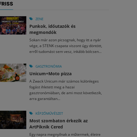
FRISS
ZENE
Punkok, időutazók és
megmondók
Sokan már azon picsognak, hogy itt a nyár
vége, a STENK csapata viszont úgy döntött,
erről tudomást sem vesz, inkább bölcsen...
GASZTRONÓMIA
Unicum+Moto pizza
A Zwack Unicum már számos különleges
fogást ihletett meg a hazai
gasztronómiában, de ami most következik,
arra garantáltan...
KÉPZŐMŰVÉSZET
Most szombaton érkezik az
ArtPiknik Cered
Egy napra megnyílnak a műtermek, életre