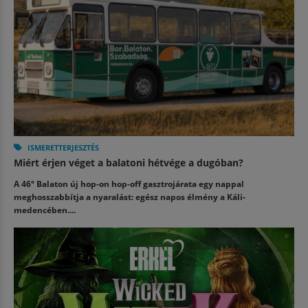
ISMERETTERJESZTÉS
Miért érjen véget a balatoni hétvége a dugóban?
A 46° Balaton új hop-on hop-off gasztrojárata egy nappal
meghosszabbítja a nyaralást: egész napos élmény a Káli-
medencében....