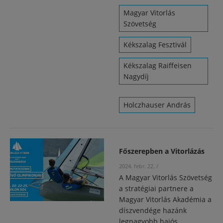
Magyar Vitorlás
Szövetség
Kékszalag Fesztivál
Kékszalag Raiffeisen
Nagydíj
Holczhauser András
Főszerepben a Vitorlázás
2024. febr. 22.
/
A Magyar Vitorlás Szövetség
a stratégiai partnere a
Magyar Vitorlás Akadémia a
díszvendége hazánk
legnagyobb hajós