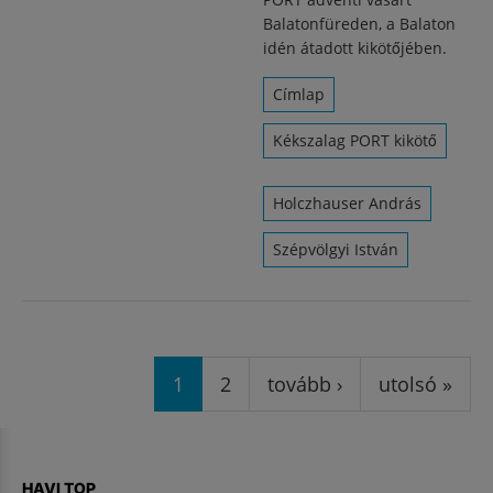
Balatonfüreden, a Balaton
idén átadott kikötőjében.
Címlap
Kékszalag PORT kikötő
Holczhauser András
Szépvölgyi István
Oldalak
1
2
tovább ›
utolsó »
HAVI TOP