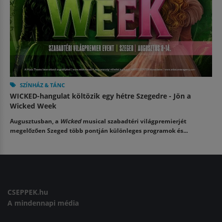
SZÍNHÁZ & TÁNC
WICKED-hangulat költözik egy hétre Szegedre - Jön a
Wicked Week
Augusztusban, a
Wicked
musical szabadtéri világpremierjét
megelőzően Szeged több pontján különleges programok és...
CSEPPEK.hu
A mindennapi média