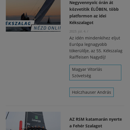
Negyvennyolc órán át
közvetítik ÉLŐBEN, több
platformon az idei
Kékszalagot
2023. júl. 4.
/
Az idén mindenkihez eljut
Európa legnagyobb
tókerülője, az 55. Kékszalag
Raiffeisen Nagydíj!
Magyar Vitorlás
Szövetség
Holczhauser András
AZ RSM katamarán nyerte
a Fehér Szalagot