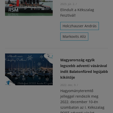
2023. júl. 2.
/
Elindult a Kékszalag
Fesztivál!
Holczhauser András
Markovits Alíz
Magyarország egyik
legszebb adventi vásárával
indít Balatonfüred legújabb
kikötője
2022. dec. 9.
/
Hagyományteremtő
jelleggel rendezik meg
2022. december 10-én
szombaton az I. Kékszalag
PORT adventi vásárt