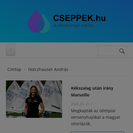
Ugrás a tartalomra
Keresés
Keresés
űrlap
Címlap
Holczhauser András
Kékszalag után irány
Marseille
2024. júl. 21.
/
Megkapták az olimpiai
versenyhajókat a magyar
vitorlázók.