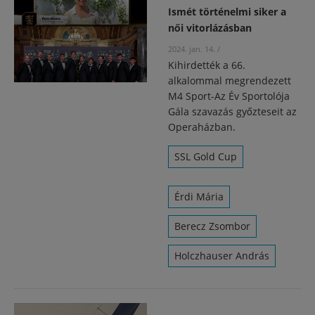
Ismét történelmi siker a
női vitorlázásban
2024. jan. 14.
/
Kihirdették a 66.
alkalommal megrendezett
M4 Sport-Az Év Sportolója
Gála szavazás győzteseit az
Operaházban.
SSL Gold Cup
Érdi Mária
Berecz Zsombor
Holczhauser András