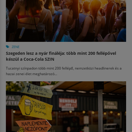
ZENE
Szegeden lesz a nyár fináléja: több mint 200 fellépővel
készül a Coca-Cola SZIN
Tucatnyi színpadon több mint 200 fellépő, nemzetközi headlinerek és a
hazai zenei élet meghatározó...