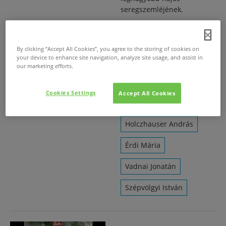
seregszemléjének.
Címlap
By clicking “Accept All Cookies”, you agree to the storing of cookies on
Magyar Vitorlás
your device to enhance site navigation, analyze site usage, and assist in
Szövetség
our marketing efforts.
Magyar Vitorlás
Cookies Settings
Accept All Cookies
Akadémia
Holczhauser András
Érdi Mária
Vadnai Jonatán
Szépvölgyi István