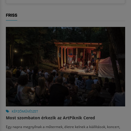
FRISS
KÉPZŐMŰVÉSZET
Most szombaton érkezik az ArtPiknik Cered
Egy napra megnyílnak a műtermek, életre kelnek a kiállítások, koncert,