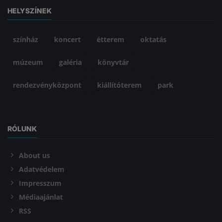
HELYSZÍNEK
színház
koncert
étterem
oktatás
múzeum
galéria
könyvtár
rendezvényközpont
kiállítóterem
park
RÓLUNK
About us
Adatvédelem
Impresszum
Médiaajánlat
RSS