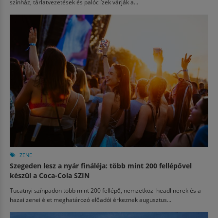
színház, tárlatvezetések és palóc ízek várják a...
ZENE
Szegeden lesz a nyár fináléja: több mint 200 fellépővel
készül a Coca-Cola SZIN
Tucatnyi színpadon több mint 200 fellépő, nemzetközi headlinerek és a
hazai zenei élet meghatározó előadói érkeznek augusztus...