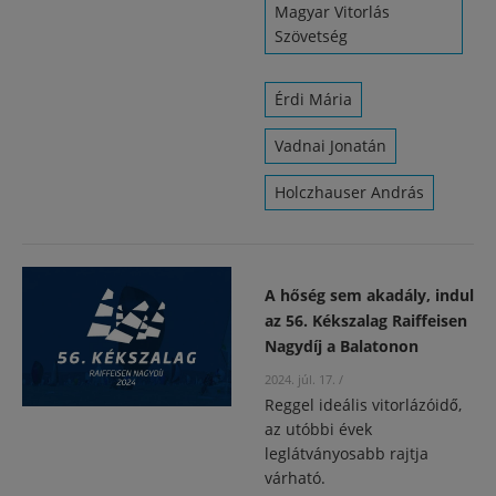
Magyar Vitorlás
Szövetség
Érdi Mária
Vadnai Jonatán
Holczhauser András
A hőség sem akadály, indul
az 56. Kékszalag Raiffeisen
Nagydíj a Balatonon
2024. júl. 17.
/
Reggel ideális vitorlázóidő,
az utóbbi évek
leglátványosabb rajtja
várható.