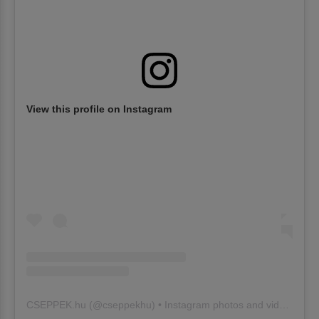
View this profile on Instagram
CSEPPEK.hu
(@
cseppekhu
) • Instagram photos and videos