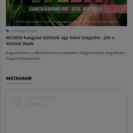
SZÍNHÁZ & TÁNC
WICKED-hangulat költözik egy hétre Szegedre - Jön a
Wicked Week
Augusztusban, a
Wicked
musical szabadtéri világpremierjét megelőzően
Szeged több pontján...
INSTAGRAM