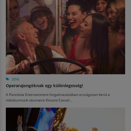
ZENE
Operarajongóknak egy különlegesség!
A Pannónia Entertainment forgalmazásában országosan kerül a
művészmozik vásznaira Vincent Cassel...