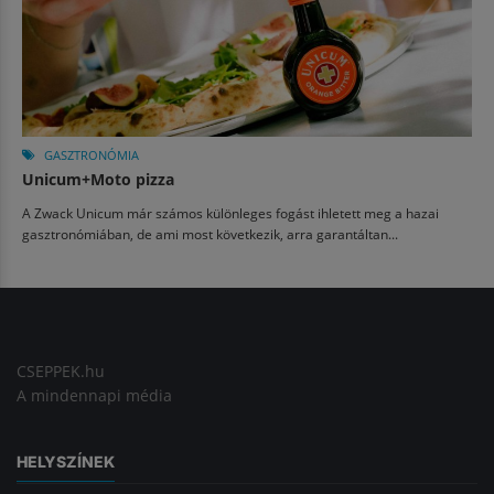
GASZTRONÓMIA
Unicum+Moto pizza
A Zwack Unicum már számos különleges fogást ihletett meg a hazai
gasztronómiában, de ami most következik, arra garantáltan...
CSEPPEK.hu
A mindennapi média
HELYSZÍNEK