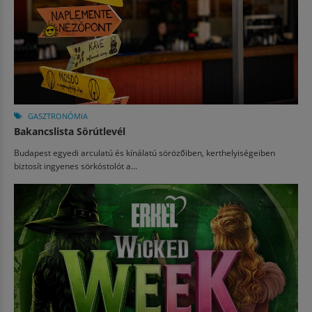
GASZTRONÓMIA
Bakancslista Sörútlevél
Budapest egyedi arculatú és kínálatú sörözőiben, kerthelyiségeiben
biztosít ingyenes sörkóstolót a...