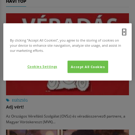
HAVI TOP
By clicking “Accept All Cookies”, you agree to the storing of cookies on
your device to enhance site navigation, analyze site usage, and assist in
our marketing efforts.
Cookies Settings
Accept All Cookies
EGÉSZSÉG
Adj vért!
Az Országos Vérellátó Szolgálat (OVSz) és véradásszervező partnere, a
Magyar Vöröskereszt (MVK)...