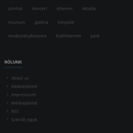
színház
koncert
étterem
oktatás
múzeum
galéria
könyvtár
rendezvényközpont
kiállítóterem
park
RÓLUNK
About us
Adatvédelem
Impresszum
Médiaajánlat
RSS
Szerzői jogok