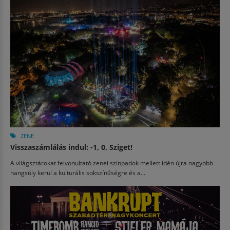
ZENE
Visszaszámlálás indul: -1, 0, Sziget!
A világsztárokat felvonultató zenei színpadok mellett idén újra nagyobb
hangsúly kerül a kulturális sokszínűségre és a...