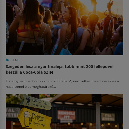
ZENE
Szegeden lesz a nyár fináléja: több mint 200 fellépővel
készül a Coca-Cola SZIN
Tucatnyi színpadon több mint 200 fellépő, nemzetközi headlinerek és a
hazai zenei élet meghatározó...