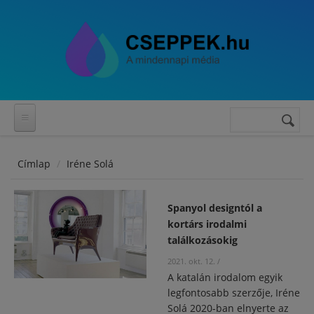
Ugrás a tartalomra
Keresés
Keresés
űrlap
Címlap
Iréne Solá
Spanyol designtól a
kortárs irodalmi
találkozásokig
2021. okt. 12.
/
A katalán irodalom egyik
legfontosabb szerzője, Iréne
Solá 2020-ban elnyerte az