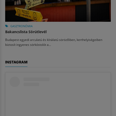
GASZTRONÓMIA
Bakancslista Sörútlevél
Budapest egyedi arculatú és kínálatú sörözőiben, kerthelyiségeiben
biztosít ingyenes sörkóstolót a...
INSTAGRAM