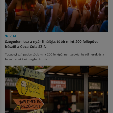
ZENE
Szegeden lesz a nyár fináléja: több mint 200 fellépővel
készül a Coca-Cola SZIN
Tucatnyi színpadon több mint 200 fellépő, nemzetközi headlinerek és a
hazai zenei élet meghatározó...