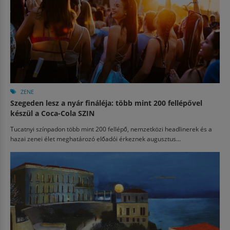
ZENE
Szegeden lesz a nyár fináléja: több mint 200 fellépővel
készül a Coca-Cola SZIN
Tucatnyi színpadon több mint 200 fellépő, nemzetközi headlinerek és a
hazai zenei élet meghatározó előadói érkeznek augusztus...