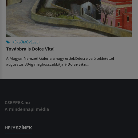
KÉPZŐMŰVÉSZET
Továbbra is Dolce Vita!
A Magyar Nemzeti Galéria a nagy érdeklődésre való tekintettel
augusztus 30-ig meghosszabbítja
a
Dolce vita....
CSEPPEK.hu
A mindennapi média
HELYSZÍNEK