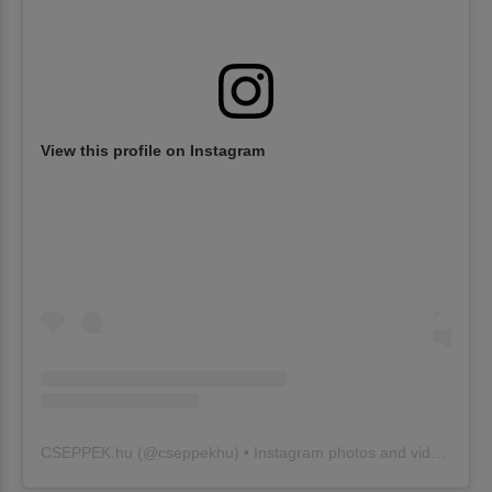
View this profile on Instagram
CSEPPEK.hu
(@
cseppekhu
) • Instagram photos and videos