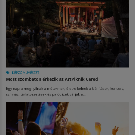
KÉPZŐMŰVÉSZET
Most szombaton érkezik az ArtPiknik Cered
Egy napra megnyílnak a műtermek, életre kelnek a kiállítások, koncert,
színház, tárlatvezetések és palóc ízek várják a...