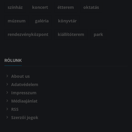
színház
koncert
étterem
oktatás
múzeum
galéria
könyvtár
rendezvényközpont
kiállítóterem
park
RÓLUNK
About us
Adatvédelem
Impresszum
Médiaajánlat
RSS
Szerzői jogok