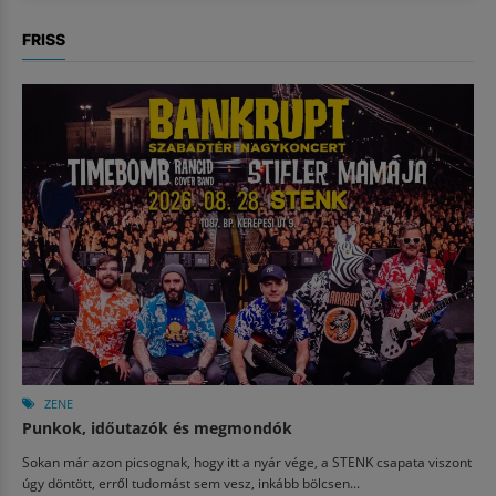
FRISS
ZENE
Punkok, időutazók és megmondók
Sokan már azon picsognak, hogy itt a nyár vége, a STENK csapata viszont
úgy döntött, erről tudomást sem vesz, inkább bölcsen...