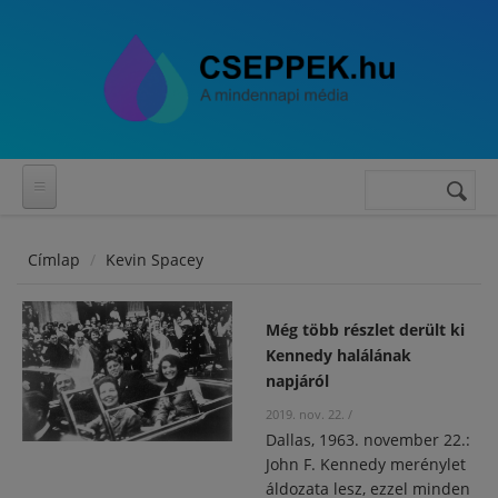
Ugrás a tartalomra
Keresés
Keresés
űrlap
Címlap
Kevin Spacey
Még több részlet derült ki
Kennedy halálának
napjáról
2019. nov. 22.
/
Dallas, 1963. november 22.:
John F. Kennedy merénylet
áldozata lesz, ezzel minden