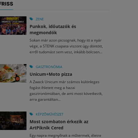
FRISS
ZENE
Punkok, időutazók és
megmondók
Sokan már azon picsognak, hogy itt a nyár
vége, a STENK csapata viszont úgy döntött,
erről tudomást sem vesz, inkább bölcsen...
GASZTRONÓMIA
Unicum+Moto pizza
A Zwack Unicum már számos különleges
fogást ihletett meg a hazai
gasztronómiában, de ami most következik,
arra garantáltan...
KÉPZŐMŰVÉSZET
Most szombaton érkezik az
ArtPiknik Cered
Egy napra megnyílnak a műtermek, életre