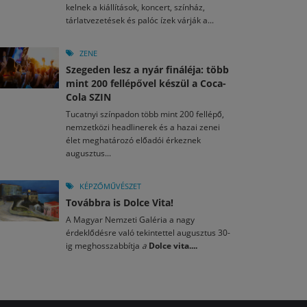
kelnek a kiállítások, koncert, színház,
tárlatvezetések és palóc ízek várják a...
ZENE
Szegeden lesz a nyár fináléja: több
mint 200 fellépővel készül a Coca-
Cola SZIN
Tucatnyi színpadon több mint 200 fellépő,
nemzetközi headlinerek és a hazai zenei
élet meghatározó előadói érkeznek
augusztus...
KÉPZŐMŰVÉSZET
Továbbra is Dolce Vita!
A Magyar Nemzeti Galéria a nagy
érdeklődésre való tekintettel augusztus 30-
ig meghosszabbítja
a
Dolce vita....