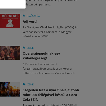
M
2026. MÁJ. 13.
Balaton déli partján...
a egy mese: 30 napos mesekihívást indít a Libri
2026. JÚL. 29.
2026. JÚL. 15.
rkezett a jubileumi Művészetek Völgye – még öt
agyar nézők 10 kedvenc filmje 2026 első félévében
EGÉSZSÉG
a kulturális ünnep
Adj vért!
M
2026. MÁJ. 11.
2026. JÚL. 3.
Az Országos Vérellátó Szolgálat (OVSz) és
ai László kapta az Artisjus Irodalmi Nagydíjat
2026. JÚL. 28.
véradásszervező partnere, a Magyar
13-án hozzánk is megérkezik a Rocktábor
Vöröskereszt (MVK)...
i Fesztivál 2026
ZENE
Operarajongóknak egy
különlegesség!
A Pannónia Entertainment
forgalmazásában országosan kerül a
művészmozik vásznaira Vincent Cassel...
ZENE
Szegeden lesz a nyár fináléja: több
mint 200 fellépővel készül a Coca-
Cola SZIN
Tucatnyi színpadon több mint 200 fellépő,