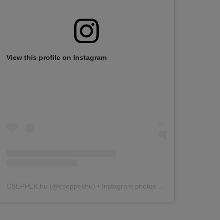
View this profile on Instagram
CSEPPEK.hu
(@
cseppekhu
) • Instagram photos and videos