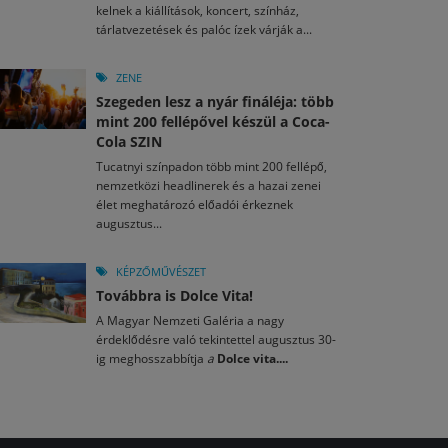
kelnek a kiállítások, koncert, színház,
tárlatvezetések és palóc ízek várják a...
ZENE
Szegeden lesz a nyár fináléja: több
mint 200 fellépővel készül a Coca-
Cola SZIN
Tucatnyi színpadon több mint 200 fellépő,
nemzetközi headlinerek és a hazai zenei
élet meghatározó előadói érkeznek
augusztus...
KÉPZŐMŰVÉSZET
Továbbra is Dolce Vita!
A Magyar Nemzeti Galéria a nagy
érdeklődésre való tekintettel augusztus 30-
ig meghosszabbítja
a
Dolce vita....