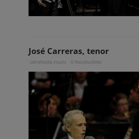
José Carreras, tenor
Létrehozta
zsuzsi
0 Hozzászóloks