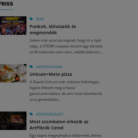
FRISS
ZENE
Punkok, időutazók és
megmondók
Sokan már azon picsognak, hogy itt a nyár
vége, a STENK csapata viszont úgy döntött,
erről tudomást sem vesz, inkább bölcsen...
GASZTRONÓMIA
Unicum+Moto pizza
A Zwack Unicum már számos különleges
fogást ihletett meg a hazai
gasztronómiában, de ami most következik,
arra garantáltan...
KÉPZŐMŰVÉSZET
Most szombaton érkezik az
ArtPiknik Cered
Egy napra megnyílnak a műtermek, életre