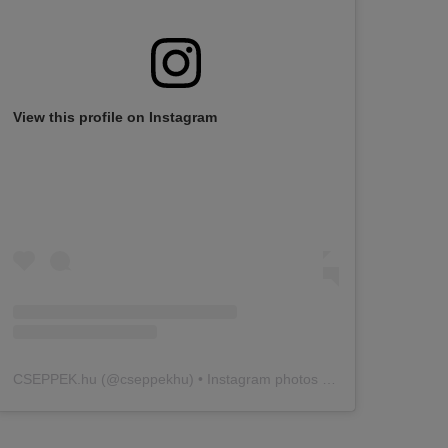
View this profile on Instagram
CSEPPEK.hu
(@
cseppekhu
) • Instagram photos and videos