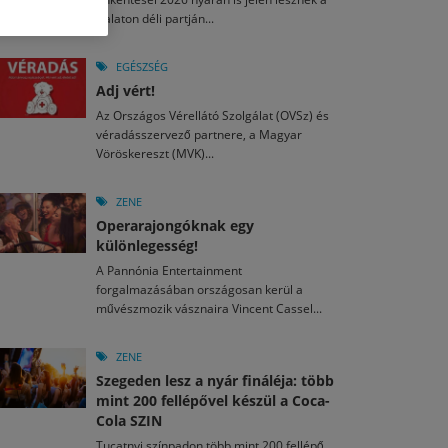
M
2026. MÁJ. 13.
Balaton déli partján...
a egy mese: 30 napos mesekihívást indít a Libri
2026. JÚL. 29.
2026. JÚL. 15.
rkezett a jubileumi Művészetek Völgye – még öt
agyar nézők 10 kedvenc filmje 2026 első félévében
EGÉSZSÉG
a kulturális ünnep
Adj vért!
M
2026. MÁJ. 11.
2026. JÚL. 3.
Az Országos Vérellátó Szolgálat (OVSz) és
ai László kapta az Artisjus Irodalmi Nagydíjat
2026. JÚL. 28.
véradásszervező partnere, a Magyar
13-án hozzánk is megérkezik a Rocktábor
Vöröskereszt (MVK)...
i Fesztivál 2026
ZENE
Operarajongóknak egy
különlegesség!
A Pannónia Entertainment
forgalmazásában országosan kerül a
művészmozik vásznaira Vincent Cassel...
ZENE
Szegeden lesz a nyár fináléja: több
mint 200 fellépővel készül a Coca-
Cola SZIN
Tucatnyi színpadon több mint 200 fellépő,