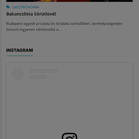
GASZTRONÓMIA
Bakancslista Sörútlevél
Budapest egyedi arculatú és kínálatú sörözőiben, kerthelyiségeiben
biztosít ingyenes sörkóstolót a...
INSTAGRAM