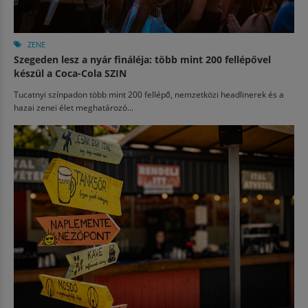
ZENE
Szegeden lesz a nyár fináléja: több mint 200 fellépővel
készül a Coca-Cola SZIN
Tucatnyi színpadon több mint 200 fellépő, nemzetközi headlinerek és a
hazai zenei élet meghatározó...