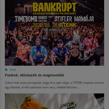
ZENE
Punkok, időutazók és megmondók
Sokan már azon picsognak, hogy itt a nyár vége, a STENK csapata viszont
úgy döntött, erről tudomást sem vesz, inkább bölcsen...