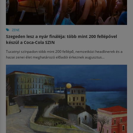
ZENE
Szegeden lesz a nyár fináléja: több mint 200 fellépővel
készül a Coca-Cola SZIN
Tucatnyi színpadon több mint 200 fellépő, nemzetközi headlinerek és a
hazai zenei élet meghatározó előadói érkeznek augusztus...