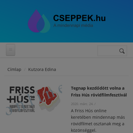
Ugrás a tartalomra
Keresés
Keresés
űrlap
Címlap
Kutzora Edina
Tegnap kezdődött volna a
Friss Hús rövidfilmfesztivál
2020. márc. 24.
/
A Friss Hús online
keretében mindennap más
rövidfilmet osztanak meg a
közönséggel.