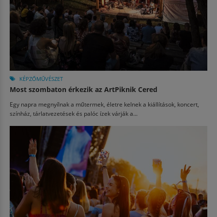
KÉPZŐMŰVÉSZET
Most szombaton érkezik az ArtPiknik Cered
Egy napra megnyílnak a műtermek, életre kelnek a kiállítások, koncert,
színház, tárlatvezetések és palóc ízek várják a...