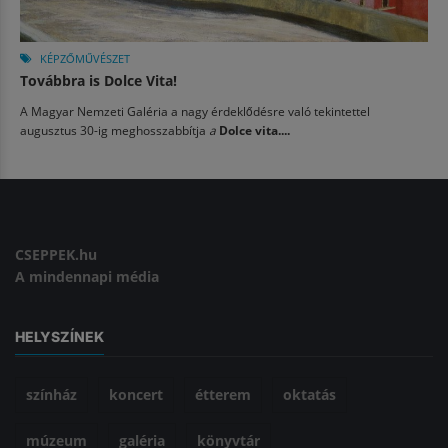
KÉPZŐMŰVÉSZET
Továbbra is Dolce Vita!
A Magyar Nemzeti Galéria a nagy érdeklődésre való tekintettel
augusztus 30-ig meghosszabbítja
a
Dolce vita....
CSEPPEK.hu
A mindennapi média
HELYSZÍNEK
színház
koncert
étterem
oktatás
múzeum
galéria
könyvtár