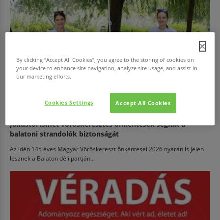
By clicking “Accept All Cookies”, you agree to the storing of cookies on
your device to enhance site navigation, analyze site usage, and assist in
our marketing efforts.
Cookies Settings
Accept All Cookies
EGÉSZSÉG
Júliustól ismét vöröskeresztes önkéntesek segítik a
balatoni strandolók biztonságát
Az idén 145 éves Magyar Vöröskereszt önkéntesei 2026 nyarán is jelen
lesznek a Balaton déli partján...