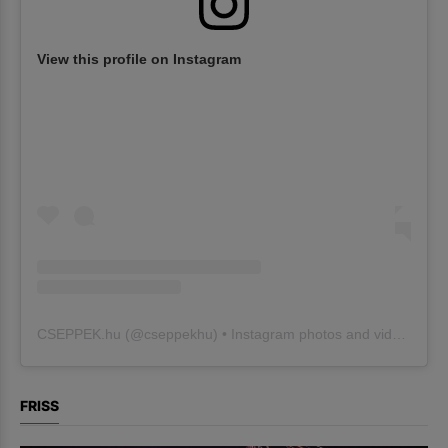
View this profile on Instagram
CSEPPEK.hu
(@
cseppekhu
) • Instagram photos and videos
FRISS