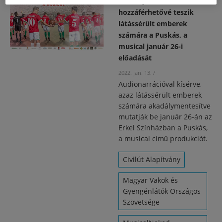
Akadálymentesen
hozzáférhetővé teszik
látássérült emberek
számára a Puskás, a
musical január 26-i
előadását
2022. jan. 13.
/
Audionarrációval kísérve,
azaz látássérült emberek
számára akadálymentesítve
mutatják be január 26-án az
Erkel Színházban a Puskás,
a musical című produkciót.
Civilút Alapítvány
Magyar Vakok és
Gyengénlátók Országos
Szövetsége