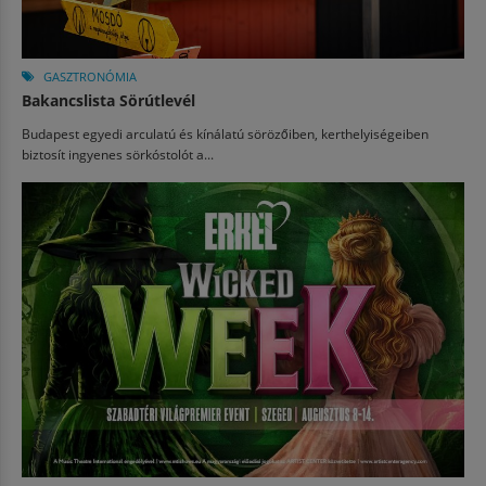
GASZTRONÓMIA
Bakancslista Sörútlevél
Budapest egyedi arculatú és kínálatú sörözőiben, kerthelyiségeiben
biztosít ingyenes sörkóstolót a...