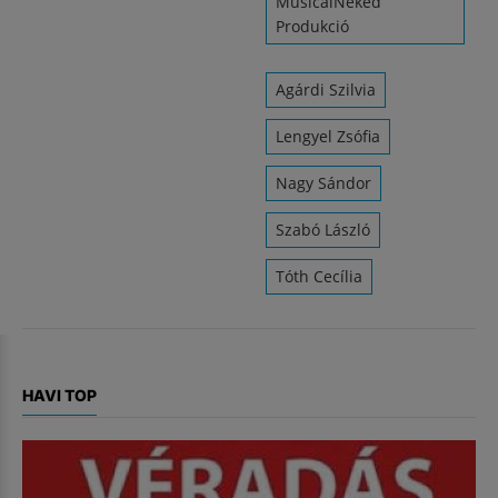
MusicalNeked
Produkció
Agárdi Szilvia
Lengyel Zsófia
Nagy Sándor
Szabó László
Tóth Cecília
HAVI TOP