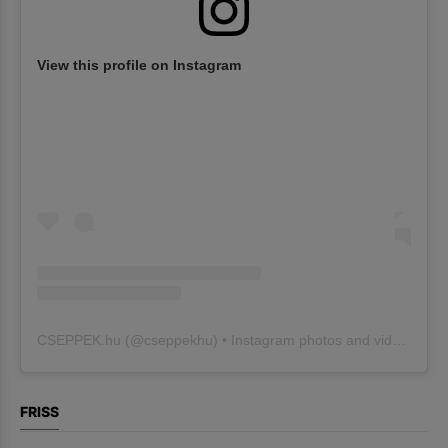
View this profile on Instagram
CSEPPEK.hu
(@
cseppekhu
) • Instagram photos and videos
FRISS