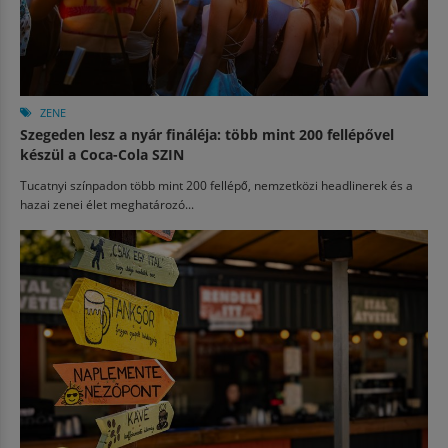
ZENE
Szegeden lesz a nyár fináléja: több mint 200 fellépővel
készül a Coca-Cola SZIN
Tucatnyi színpadon több mint 200 fellépő, nemzetközi headlinerek és a
hazai zenei élet meghatározó...