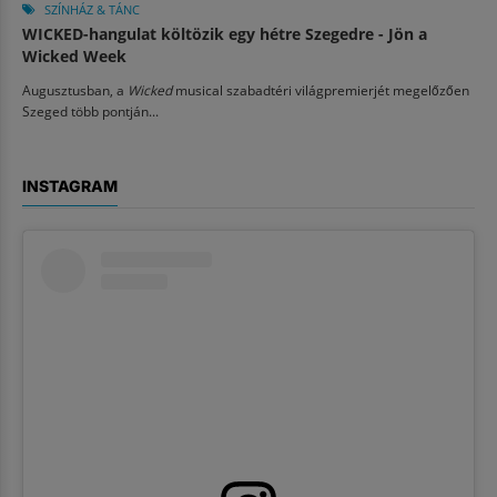
SZÍNHÁZ & TÁNC
WICKED-hangulat költözik egy hétre Szegedre - Jön a
Wicked Week
Augusztusban, a
Wicked
musical szabadtéri világpremierjét megelőzően
Szeged több pontján...
INSTAGRAM