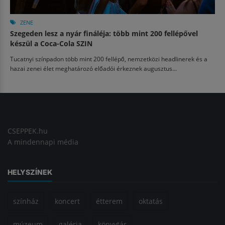
ZENE
Szegeden lesz a nyár fináléja: több mint 200 fellépővel
készül a Coca-Cola SZIN
Tucatnyi színpadon több mint 200 fellépő, nemzetközi headlinerek és a
hazai zenei élet meghatározó előadói érkeznek augusztus...
CSEPPEK.hu
A mindennapi média
HELYSZÍNEK
színház
koncert
étterem
oktatás
múzeum
galéria
könyvtár