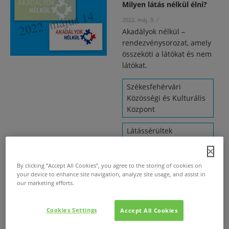
Milyen látás nélkül élni?
2022. máj. 9.
/
Akadályok nélkül –
rendezvénysorozat, amely
összeköti a látókat és nem
látókat.
Székesfehérvári
Közösségi és Kulturális
Központ
Látássérültek
Regionális Közhasznú
Egyesülete
By clicking “Accept All Cookies”, you agree to the storing of cookies on
your device to enhance site navigation, analyze site usage, and assist in
Lengyel Zsófia
our marketing efforts.
Cookies Settings
Accept All Cookies