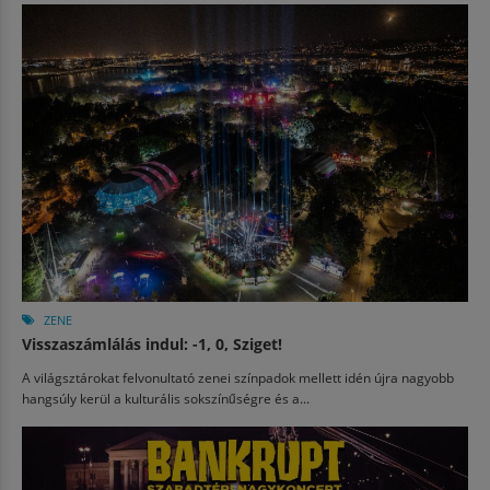
ZENE
Visszaszámlálás indul: -1, 0, Sziget!
A világsztárokat felvonultató zenei színpadok mellett idén újra nagyobb
hangsúly kerül a kulturális sokszínűségre és a...