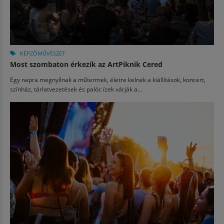
KÉPZŐMŰVÉSZET
Most szombaton érkezik az ArtPiknik Cered
Egy napra megnyílnak a műtermek, életre kelnek a kiállítások, koncert,
színház, tárlatvezetések és palóc ízek várják a...