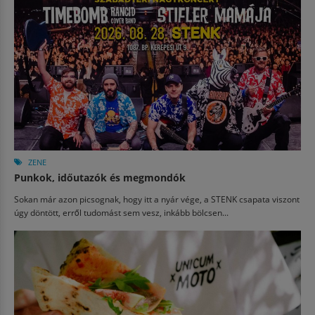
ZENE
Punkok, időutazók és megmondók
Sokan már azon picsognak, hogy itt a nyár vége, a STENK csapata viszont
úgy döntött, erről tudomást sem vesz, inkább bölcsen...