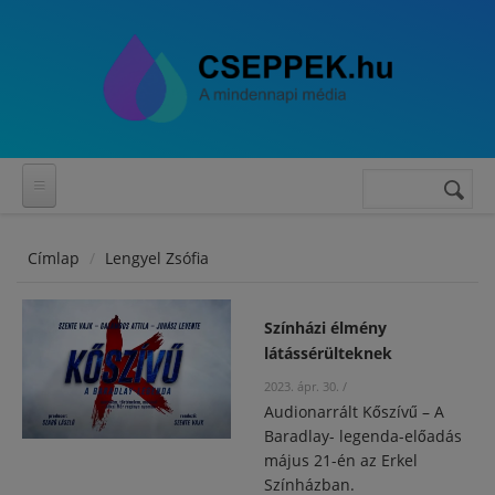
Ugrás a tartalomra
Keresés
Keresés
űrlap
Címlap
Lengyel Zsófia
Színházi élmény
látássérülteknek
2023. ápr. 30.
/
Audionarrált Kőszívű – A
Baradlay- legenda-előadás
május 21-én az Erkel
Színházban.