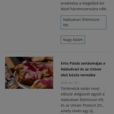
eredmény a megelőző évi
közel háromszorosára nőtt.
Nádudvari Élelmiszer
Kft.
Nagy Ádám
Erős Pistás sertésmájas a
Nádudvari és az Univer
első közös terméke
2024. ápr. 23.
/
Történetük során most
először dolgozott együtt a
Nádudvari Élelmiszer Kft.
és az Univer Product Zrt.,
amely révén egy új