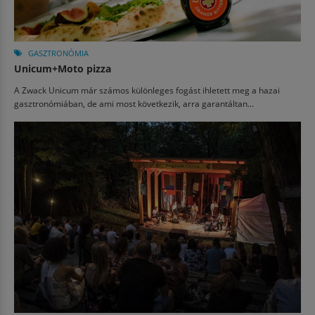
GASZTRONÓMIA
Unicum+Moto pizza
A Zwack Unicum már számos különleges fogást ihletett meg a hazai
gasztronómiában, de ami most következik, arra garantáltan...