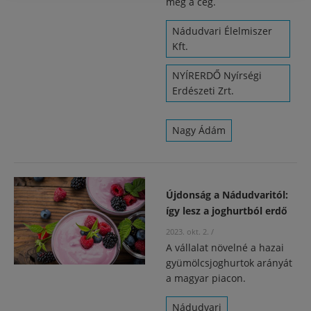
meg a cég.
Nádudvari Élelmiszer
Kft.
NYÍRERDŐ Nyírségi
Erdészeti Zrt.
Nagy Ádám
Újdonság a Nádudvaritól:
így lesz a joghurtból erdő
2023. okt. 2.
/
A vállalat növelné a hazai
gyümölcsjoghurtok arányát
a magyar piacon.
Nádudvari