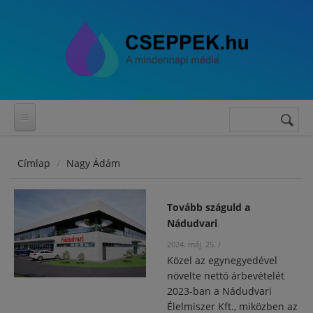
Ugrás a tartalomra
Keresés
Keresés
űrlap
Címlap
Nagy Ádám
Tovább száguld a
Nádudvari
2024. máj. 25.
/
Közel az egynegyedével
növelte nettó árbevételét
2023-ban a Nádudvari
Élelmiszer Kft., miközben az