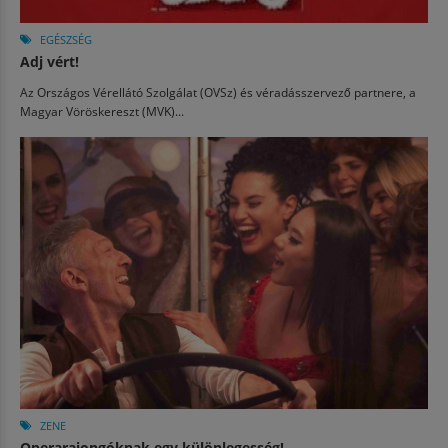
EGÉSZSÉG
Adj vért!
Az Országos Vérellátó Szolgálat (OVSz) és véradásszervező partnere, a
Magyar Vöröskereszt (MVK)...
ZENE
Operarajongóknak egy különlegesség!