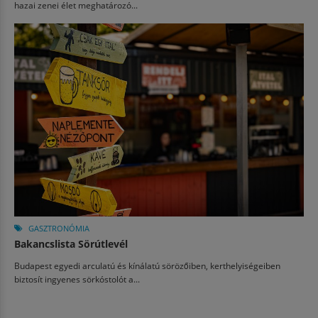
hazai zenei élet meghatározó...
GASZTRONÓMIA
Bakancslista Sörútlevél
Budapest egyedi arculatú és kínálatú sörözőiben, kerthelyiségeiben
biztosít ingyenes sörkóstolót a...