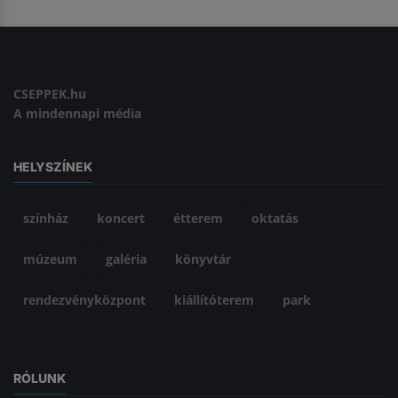
CSEPPEK.hu
A mindennapi média
HELYSZÍNEK
színház
koncert
étterem
oktatás
múzeum
galéria
könyvtár
rendezvényközpont
kiállítóterem
park
RÓLUNK