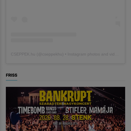
CSEPPEK.hu
(@
cseppekhu
) • Instagram photos and videos
FRISS