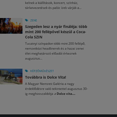
kelnek a kiállítások, koncert, színház,
tárlatvezetések és palóc ízek várják a...
ZENE
Szegeden lesz a nyár fináléja: több
mint 200 fellépővel készül a Coca-
Cola SZIN
Tucatnyi színpadon több mint 200 fellépő,
nemzetközi headlinerek és a hazai zenei
élet meghatározó előadói érkeznek
augusztus...
KÉPZŐMŰVÉSZET
Továbbra is Dolce Vita!
A Magyar Nemzeti Galéria a nagy
érdeklődésre való tekintettel augusztus 30-
ig meghosszabbítja
a
Dolce vita....