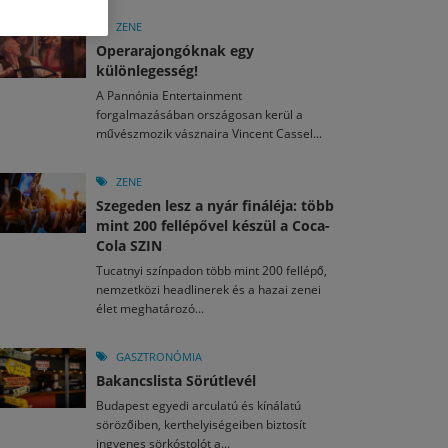
M
2026. MÁJ. 13.
a egy mese: 30 napos mesekihívást indít a Libri
ZENE
2026. JÚL. 29.
2026. JÚL. 15.
Operarajongóknak egy
rkezett a jubileumi Művészetek Völgye – még öt
agyar nézők 10 kedvenc filmje 2026 első félévében
különlegesség!
a kulturális ünnep
A Pannónia Entertainment
M
2026. MÁJ. 11.
2026. JÚL. 3.
forgalmazásában országosan kerül a
ai László kapta az Artisjus Irodalmi Nagydíjat
2026. JÚL. 28.
művészmozik vásznaira Vincent Cassel...
13-án hozzánk is megérkezik a Rocktábor
i Fesztivál 2026
ZENE
Szegeden lesz a nyár fináléja: több
mint 200 fellépővel készül a Coca-
Cola SZIN
Tucatnyi színpadon több mint 200 fellépő,
nemzetközi headlinerek és a hazai zenei
élet meghatározó...
GASZTRONÓMIA
Bakancslista Sörútlevél
Budapest egyedi arculatú és kínálatú
sörözőiben, kerthelyiségeiben biztosít
ingyenes sörkóstolót a...