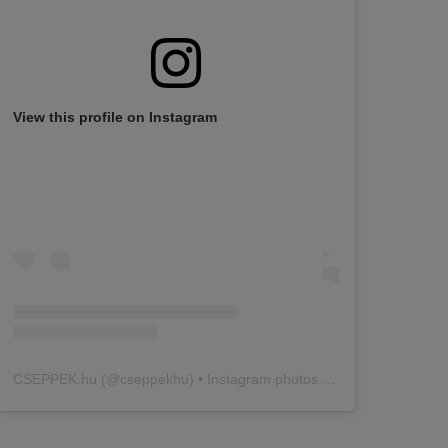
View this profile on Instagram
CSEPPEK.hu
(@
cseppekhu
) • Instagram photos and videos