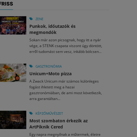
FRISS
ZENE
Punkok, időutazók és
megmondók
Sokan már azon picsognak, hogy itt a nyár
vége, a STENK csapata viszont úgy döntött,
erről tudomást sem vesz, inkább bölcsen...
GASZTRONÓMIA
Unicum+Moto pizza
A Zwack Unicum már számos különleges
fogást ihletett meg a hazai
gasztronómiában, de ami most következik,
arra garantáltan...
KÉPZŐMŰVÉSZET
Most szombaton érkezik az
ArtPiknik Cered
Egy napra megnyílnak a műtermek, életre