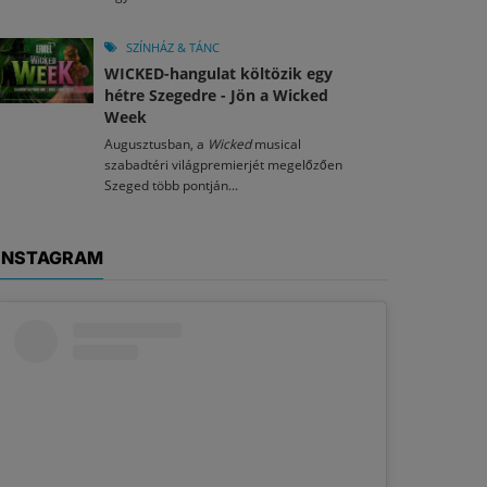
SZÍNHÁZ & TÁNC
WICKED-hangulat költözik egy
hétre Szegedre - Jön a Wicked
Week
Augusztusban, a
Wicked
musical
szabadtéri világpremierjét megelőzően
Szeged több pontján...
INSTAGRAM