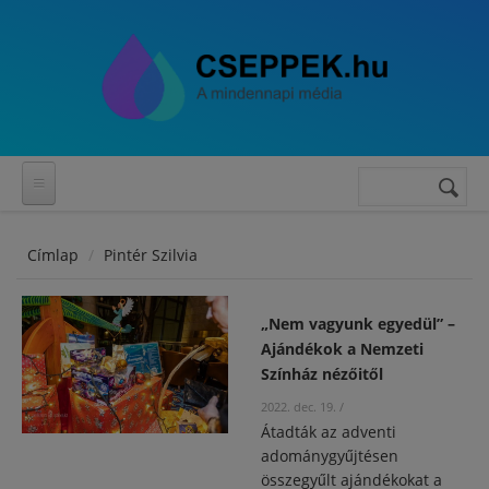
Ugrás a tartalomra
Keresés
Keresés
űrlap
Címlap
Pintér Szilvia
„Nem vagyunk egyedül” –
Ajándékok a Nemzeti
Színház nézőitől
2022. dec. 19.
/
Átadták az adventi
adománygyűjtésen
összegyűlt ajándékokat a