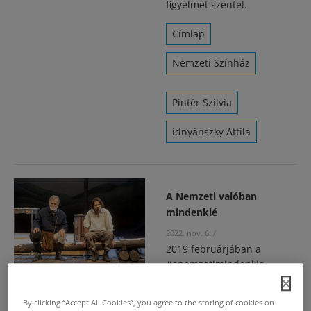
figyelmet szentel.
Címlap
Nemzeti Színház
Pintér Szilvia
idnyánszky Attila
A Nemzeti valóban
mindenkié
2022. nov. 6.
/
2019 februárjában a
#anemzetimindenkie
címmel indított programot a
Nemzeti Színház
By clicking “Accept All Cookies”, you agree to the storing of cookies on
olyanoknak, akiknek a