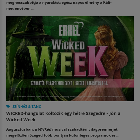
meghosszabbítja a nyaralást: egész napos élmény a Káli-
medencében....
SZÍNHÁZ & TÁNC
WICKED-hangulat költözik egy hétre Szegedre - Jön a
Wicked Week
Augusztusban, a
Wicked
musical szabadtéri világpremierjét
megelőzően Szeged több pontján különleges programok és...