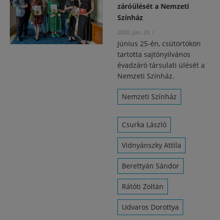
záróülését a Nemzeti
Színház
2020. jún. 25.
/
Június 25-én, csütörtökön
tartotta sajtónyilvános
évadzáró társulati ülését a
Nemzeti Színház.
Nemzeti Színház
Csurka László
Vidnyánszky Attila
Berettyán Sándor
Rátóti Zoltán
Udvaros Dorottya