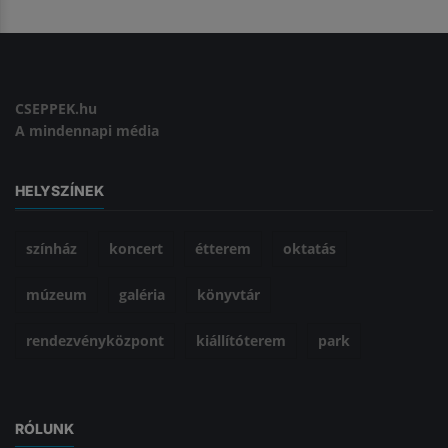
CSEPPEK.hu
A mindennapi média
HELYSZÍNEK
színház
koncert
étterem
oktatás
múzeum
galéria
könyvtár
rendezvényközpont
kiállítóterem
park
RÓLUNK