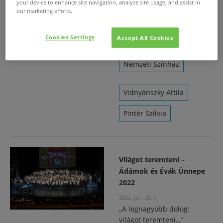
your device to enhance site navigation, analyze site usage, and assist in
körülményei nem teszik
our marketing efforts.
lehetővé, hogy
rendszeresen színházba
Cookies Settings
Accept All Cookies
járjanak.
Nemzeti Színház
Vidnyánszky Attila
Pintér Szilvia
Világot teremteni –
Ádámok és Évák Ünnepe
2022
2022. jan. 25.
/
„A legnagyobb dolog:
világot teremteni…”