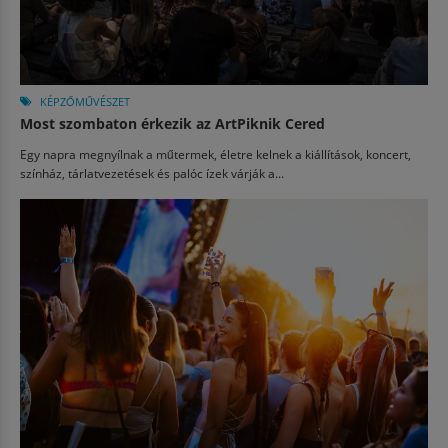
KÉPZŐMŰVÉSZET
Most szombaton érkezik az ArtPiknik Cered
Egy napra megnyílnak a műtermek, életre kelnek a kiállítások, koncert,
színház, tárlatvezetések és palóc ízek várják a...