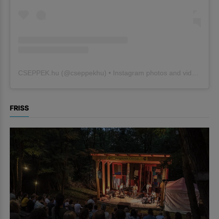
CSEPPEK.hu
(@
cseppekhu
) • Instagram photos and videos
FRISS