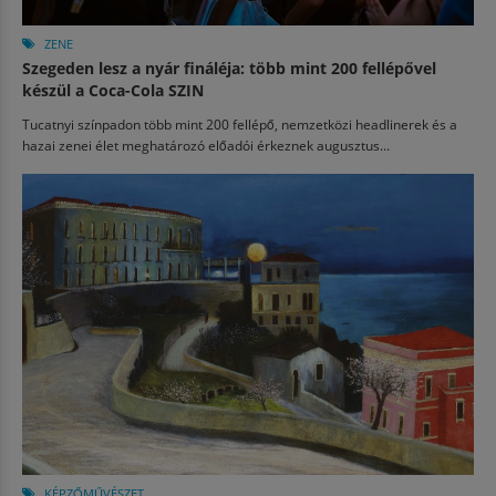
ZENE
Szegeden lesz a nyár fináléja: több mint 200 fellépővel
készül a Coca-Cola SZIN
Tucatnyi színpadon több mint 200 fellépő, nemzetközi headlinerek és a
hazai zenei élet meghatározó előadói érkeznek augusztus...
KÉPZŐMŰVÉSZET