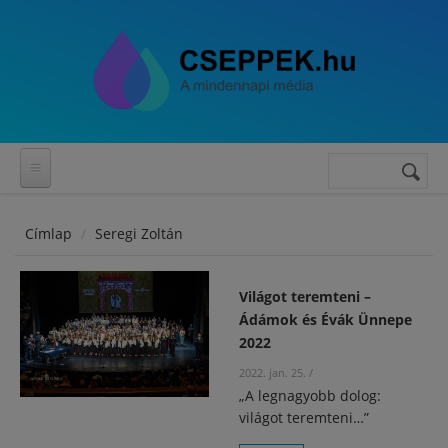
Ugrás a tartalomra
Keresés
Keresés
űrlap
Címlap
Seregi Zoltán
Világot teremteni –
Ádámok és Évák Ünnepe
2022
2022. jan. 25.
/
„A legnagyobb dolog:
világot teremteni…”