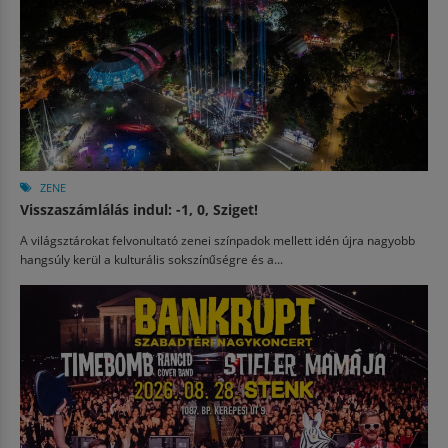
ZENE
Visszaszámlálás indul: -1, 0, Sziget!
A világsztárokat felvonultató zenei színpadok mellett idén újra nagyobb
hangsúly kerül a kulturális sokszínűségre és a...