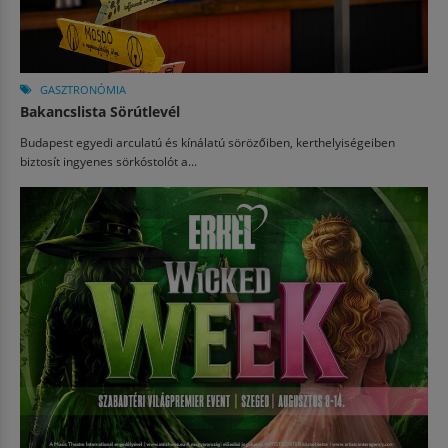
GASZTRONÓMIA
Bakancslista Sörútlevél
Budapest egyedi arculatú és kínálatú sörözőiben, kerthelyiségeiben
biztosít ingyenes sörkóstolót a...