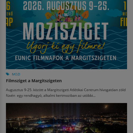
MOZI
Filmsziget a Margitszigeten
Augusztus 9-25. között a Margitszigeti Atlétikai Centrum hívogatóan zöld
füvén egy rendhagyó, alkalmi kertmoziban az utóbbi...