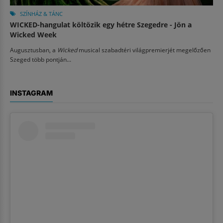
SZÍNHÁZ & TÁNC
WICKED-hangulat költözik egy hétre Szegedre - Jön a
Wicked Week
Augusztusban, a
Wicked
musical szabadtéri világpremierjét megelőzően
Szeged több pontján...
INSTAGRAM