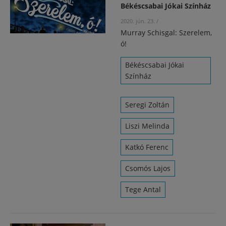
Békéscsabai Jókai Színház
2020. jún. 23.
/
Murray Schisgal: Szerelem,
ó!
Békéscsabai Jókai
Színház
Seregi Zoltán
Liszi Melinda
Katkó Ferenc
Csomós Lajos
Tege Antal