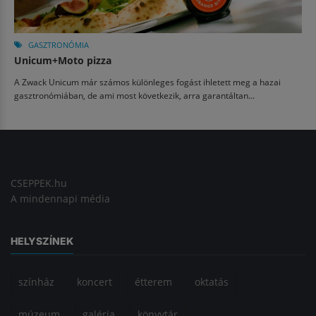
GASZTRONÓMIA
Unicum+Moto pizza
A Zwack Unicum már számos különleges fogást ihletett meg a hazai
gasztronómiában, de ami most következik, arra garantáltan...
CSEPPEK.hu
A mindennapi média
HELYSZÍNEK
színház
koncert
étterem
oktatás
múzeum
galéria
könyvtár