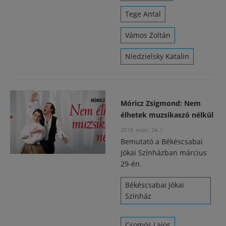
Tege Antal
Vámos Zoltán
Niedzielsky Katalin
Móricz Zsigmond: Nem
élhetek muzsikaszó nélkül
2019. márc. 24.
/
Bemutató a Békéscsabai
Jókai Színházban március
29-én.
Békéscsabai Jókai
Színház
Csomós Lajos