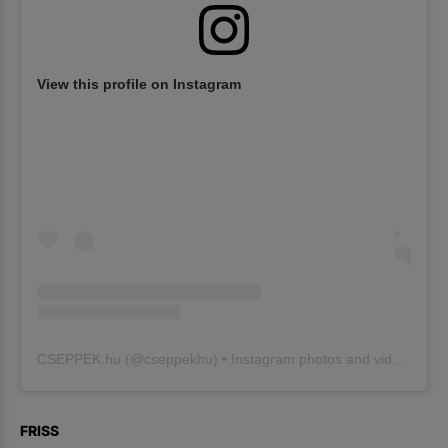
View this profile on Instagram
CSEPPEK.hu
(@
cseppekhu
) • Instagram photos and videos
FRISS