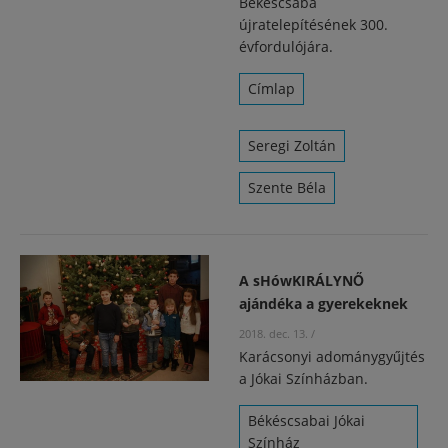
Békéscsaba
újratelepítésének 300.
évfordulójára.
Címlap
Seregi Zoltán
Szente Béla
A sHówKIRÁLYNŐ
ajándéka a gyerekeknek
2018. dec. 13.
/
Karácsonyi adománygyűjtés
a Jókai Színházban.
Békéscsabai Jókai
Színház