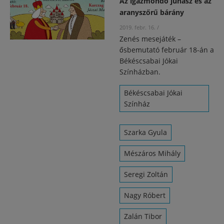
Az igazmondó juhász és az
aranyszőrű bárány
2019. febr. 16.
/
Zenés mesejáték –
ősbemutató február 18-án a
Békéscsabai Jókai
Színházban.
Békéscsabai Jókai
Színház
Szarka Gyula
Mészáros Mihály
Seregi Zoltán
Nagy Róbert
Zalán Tibor