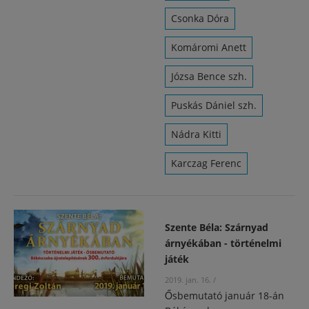
Csonka Dóra
Komáromi Anett
Józsa Bence szh.
Puskás Dániel szh.
Nádra Kitti
Karczag Ferenc
Szente Béla: Szárnyad
árnyékában - történelmi
játék
2019. jan. 16.
/
Ősbemutató január 18-án