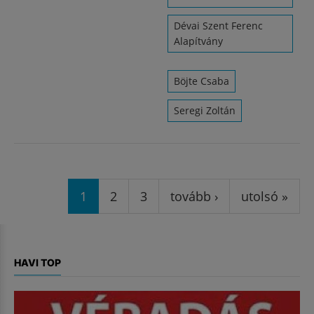
Dévai Szent Ferenc
Alapítvány
Böjte Csaba
Seregi Zoltán
Oldalak
1
2
3
tovább ›
utolsó »
HAVI TOP