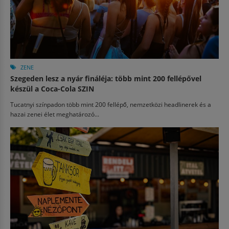
ZENE
Szegeden lesz a nyár fináléja: több mint 200 fellépővel
készül a Coca-Cola SZIN
Tucatnyi színpadon több mint 200 fellépő, nemzetközi headlinerek és a
hazai zenei élet meghatározó...